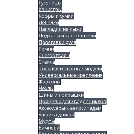
Гусеницы
Канистры
Кофры и сумки
Лебедки
Накладки на лыжи
Подкаты и кантователи
Проставки руля
Ремни
Снегоотвалы
Стекла
Толкачи и лыжные модули
Универсальные крепления
Фаркопы
Чехлы
Шины и покрышки
Прицепы для квадроциклов
Аксессуары к велосипедам
Защита днища
Муфты
Бампера