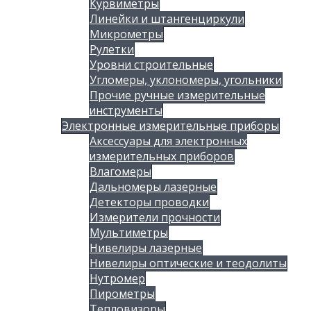
Курвиметры
Линейки и штангенциркули
Микрометры
Рулетки
Уровни строительные
Угломеры, уклономеры, угольники
Прочие ручные измерительные
инструменты
Электронные измерительные приборы
Аксессуары для электронных
измерительных приборов
Влагомеры
Дальномеры лазерные
Детекторы проводки
Измерители прочности
Мультиметры
Нивелиры лазерные
Нивелиры оптические и теодолиты
Нутромер
Пирометры
Тепловизоры