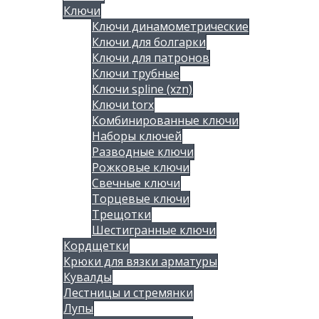
Ключи
Ключи динамометрические
Ключи для болгарки
Ключи для патронов
Ключи трубные
Ключи spline (xzn)
Ключи torx
Комбинированные ключи
Наборы ключей
Разводные ключи
Рожковые ключи
Свечные ключи
Торцевые ключи
Трещотки
Шестигранные ключи
Кордщетки
Крюки для вязки арматуры
Кувалды
Лестницы и стремянки
Лупы