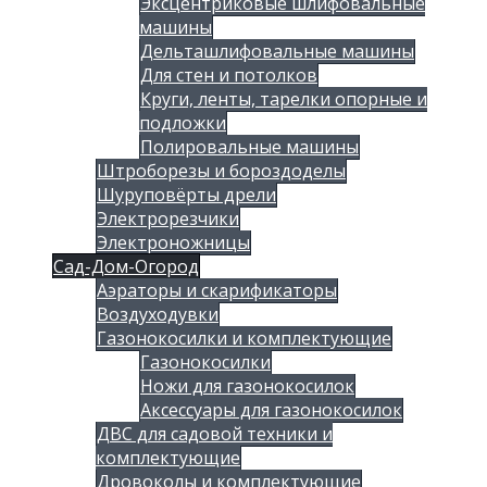
Эксцентриковые шлифовальные
машины
Дельташлифовальные машины
Для стен и потолков
Круги, ленты, тарелки опорные и
подложки
Полировальные машины
Штроборезы и бороздоделы
Шуруповёрты дрели
Электрорезчики
Электроножницы
Сад-Дом-Огород
Аэраторы и скарификаторы
Воздуходувки
Газонокосилки и комплектующие
Газонокосилки
Ножи для газонокосилок
Аксессуары для газонокосилок
ДВС для садовой техники и
комплектующие
Дровоколы и комплектующие