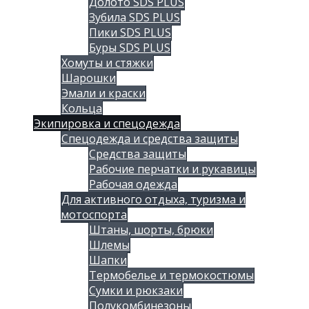
Долото SDS PLUS
Зубила SDS PLUS
Пики SDS PLUS
Буры SDS PLUS
Хомуты и стяжки
Шарошки
Эмали и краски
Кольца
Экипировка и спецодежда
Спецодежда и средства защиты
Средства защиты
Рабочие перчатки и рукавицы
Рабочая одежда
Для активного отдыха, туризма и
мотоспорта
Штаны, шорты, брюки
Шлемы
Шапки
Термобелье и термокостюмы
Сумки и рюкзаки
Полукомбинезоны