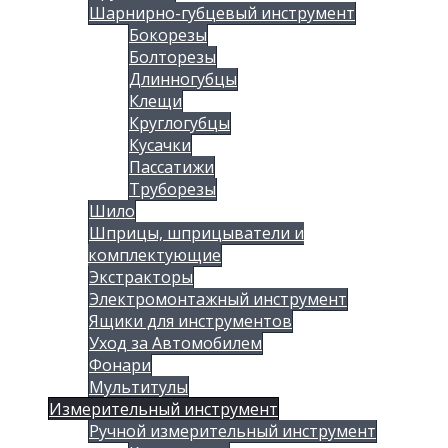
Шарнирно-губцевый инструмент
Бокорезы
Болторезы
Длинногубцы
Клещи
Круглогубцы
Кусачки
Пассатижи
Труборезы
Шило
Шприцы, шприцыватели и
комплектующие
Экстракторы
Электромонтажный инструмент
Ящики для инструментов
Уход за Автомобилем
Фонари
Мультитулы
Измерительный инструмент
Ручной измерительный инструмент