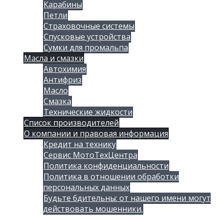
Карабины
Петли
Страховочные системы
Спусковые устройства
Сумки для промальпа
Масла и смазки
Автохимия
Антифриз
Масло
Смазка
Технические жидкости
Список производителей
О компании и правовая информация
Кредит на технику
Сервис МотоТехЦентра
Политика конфиденциальности
Политика в отношении обработки
персональных данных
Будьте бдительны: от нашего имени могут
действовать мошенники.