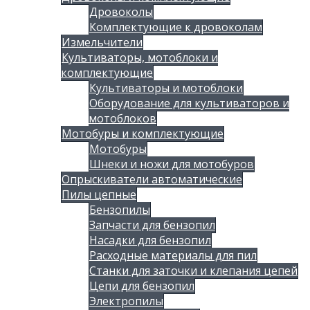
Дровоколы
Комплектующие к дровоколам
Измельчители
Культиваторы, мотоблоки и
комплектующие
Культиваторы и мотоблоки
Оборудование для культиваторов и
мотоблоков
Мотобуры и комплектующие
Мотобуры
Шнеки и ножи для мотобуров
Опрыскиватели автоматические
Пилы цепные
Бензопилы
Запчасти для бензопил
Насадки для бензопил
Расходные материалы для пил
Станки для заточки и клепания цепей
Цепи для бензопил
Электропилы