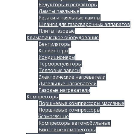
Редукторы и регуляторы
Лампы паяльные
Резаки и паяльные лампы
Шланги для газосварочных аппаратов
Плиты газовые
Климатическое оборудование
Вентиляторы
Конвекторы
Кондиционеры
Терморегуляторы
Телповые завесы
Электрические нагреватели
Дизельные нагреватели
Газовые нагреватели
Компрессоры
Поршневые компрессоры масляные
Поршневые компрессоры
безмасляные
Компрессоры автомобильные
Винтовые компрессоры