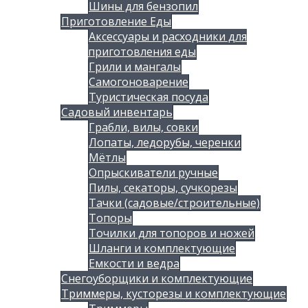
Шины для бензопил
Приготовление Еды
Аксессуары и расходники для
приготовления еды
Грили и мангалы
Самогоноварение
Туристическая посуда
Садовый инвентарь
Грабли, вилы, совки
Лопаты, ледорубы, черенки
Мётлы
Опрыскиватели ручные
Пилы, секаторы, сучкорезы
Тачки (садовые/строительные)
Топоры
Точилки для топоров и ножей
Шланги и комплектующие
Емкости и ведра
Снегоуборщики и комплектующие
Триммеры, кусторезы и комплектующие