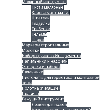
Малярный инструмент
Кисти малярные
Клинья монтажные
Шпатели
Гладилки
Гребенки
Кельмы
Терки
Маркеры строительные
Молотки
Наборы ручного Инструмента
Напильники и надфили
Отвертки и наборы
Паяльники
Пистолеты для герметика и монтажной
пены
Полотна (пилящие)
Правила
Режущий инструмент
Лезвия для ножей
Нож для напольных покрытий