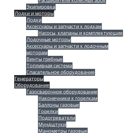
Расширители колесных арок
Экипировка
Лодки и моторы
Лодки
Аксессуары и запчасти к лодкам
Насосы, клапаны и комплектующие
Лодочные моторы
Аксессуары и запчасти к лодочным
моторам
Винты гребные
Топливная система
Спасательное оборудование
Генераторы
Оборудование
Газосварочное оборудование
Наконечники к горелкам
Баллоны газовые
Горелки
Подогреватели
Мундштуки
Манометры газовые