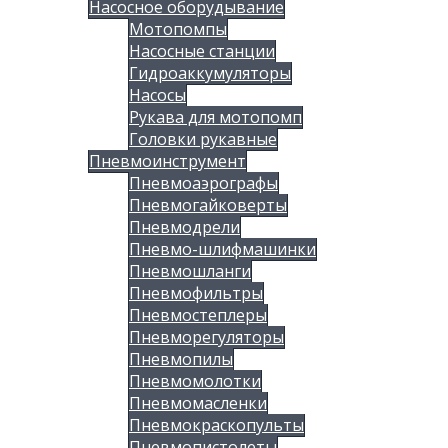
Насосное оборудывание
Мотопомпы
Насосные станции
Гидроаккумуляторы
Насосы
Рукава для мотопомп
Головки рукавные
Пневмоинструмент
Пневмоаэрографы
Пневмогайковерты
Пневмодрели
Пневмо-шлифмашинки
Пневмошланги
Пневмофильтры
Пневмостеплеры
Пневморегуляторы
Пневмопилы
Пневмомолотки
Пневмомасленки
Пневмокраскопульты
Пневмопистолеты