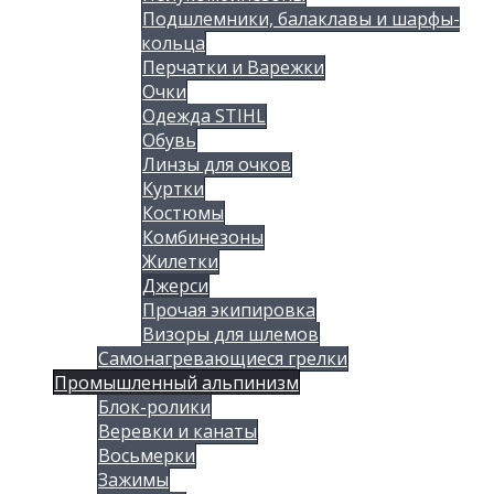
Подшлемники, балаклавы и шарфы-
кольца
Перчатки и Варежки
Очки
Одежда STIHL
Обувь
Линзы для очков
Куртки
Костюмы
Комбинезоны
Жилетки
Джерси
Прочая экипировка
Визоры для шлемов
Самонагревающиеся грелки
Промышленный альпинизм
Блок-ролики
Веревки и канаты
Восьмерки
Зажимы