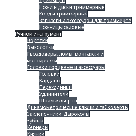
Триммеры
Ножи и диски триммерные
Корды триммерные
Запчасти и аксессуары для триммеров
Ножницы садовые
Ручной инструмент
Воротки
Выколотки
Гвоздодеры, ломы, монтажки и
монтировки
Головки торцевые и аксессуары
Головки
Карданы
Переходники
Удлинители
Шпильковерты
Динамометрические ключи и гайковерты
Заклепочники, Дыроколы
Зубила
Кернеры
Киянки