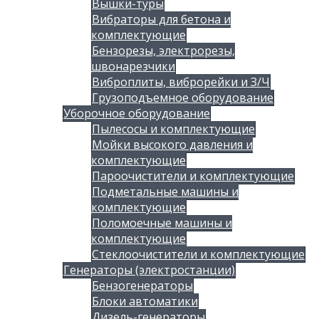
Вышки-туры
Вибраторы для бетона и
комплектующие
Бензорезы, электрорезы,
швонарезчики
Виброплиты, виброрейки и З/Ч
Грузоподъемное оборудование
Уборочное оборудование
Пылесосы и комплектующие
Мойки высокого давления и
комплектующие
Пароочистители и комплектующие
Подметальные машины и
комплектующие
Поломоечные машины и
комплектующие
Стеклоочистители и комплектующие
Генераторы (электростанции)
Бензогенераторы
Блоки автоматики
Дизель-генераторы