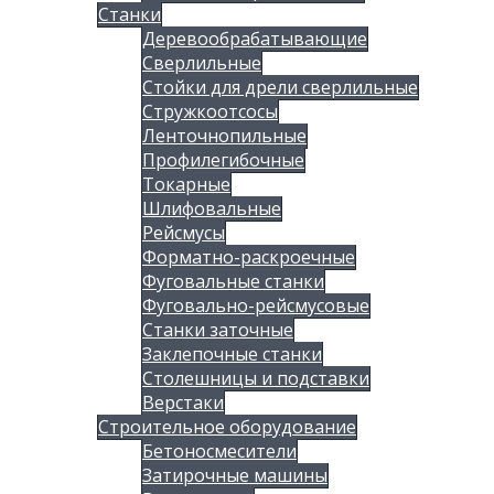
Станки
Деревообрабатывающие
Сверлильные
Стойки для дрели сверлильные
Стружкоотсосы
Ленточнопильные
Профилегибочные
Токарные
Шлифовальные
Рейсмусы
Форматно-раскроечные
Фуговальные станки
Фуговально-рейсмусовые
Станки заточные
Заклепочные станки
Столешницы и подставки
Верстаки
Строительное оборудование
Бетоносмесители
Затирочные машины