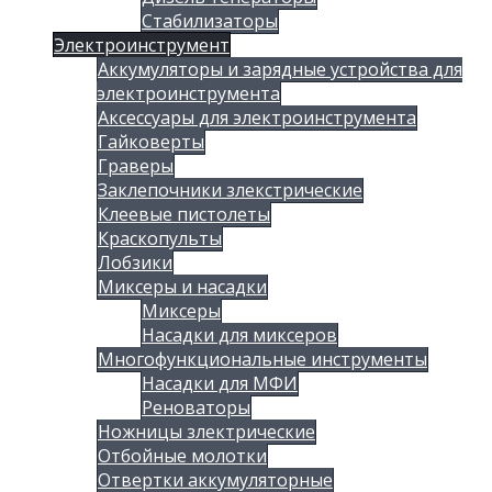
Стабилизаторы
Электроинструмент
Аккумуляторы и зарядные устройства для
электроинструмента
Аксессуары для электроинструмента
Гайковерты
Граверы
Заклепочники злекстрические
Клеевые пистолеты
Краскопульты
Лобзики
Миксеры и насадки
Миксеры
Насадки для миксеров
Многофункциональные инструменты
Насадки для МФИ
Реноваторы
Ножницы злектрические
Отбойные молотки
Отвертки аккумуляторные