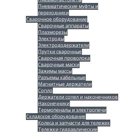
Пневматические муфты и
переходники
Сварочное оборудование
Сварочные аппараты
Плазморезы
Электроды
Электрододержатели
Прутки сварочные
Сварочная проволока
Сварочные маски
Зажимы массы
Разъемы кабельные
Магнитные держатели
Сопло
Держатели сопел и наконечников
Наконечники
Термопеналы и электропечи
Складское оборудование
Колеса и запчасти для тележек
Тележки гидравлические