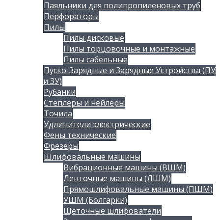
Паяльники для полипропиленовых труб
Перфораторы
Пилы
Пилы дисковые
Пилы торцовочные и монтажные
Пилы сабельные
Пуско-Зарядные и Зарядные Устройства (ПУ
и ЗУ)
Рубанки
Степлеры и нейлеры
Точила
Удлинители электрические
Фены технические
Фрезеры
Шлифовальные машины
Вибрационные машины (ВШМ)
Ленточные машины (ЛШМ)
Прямошлифовальные машины (ПШМ)
УШМ (Болгарки)
Щеточные шлифователи