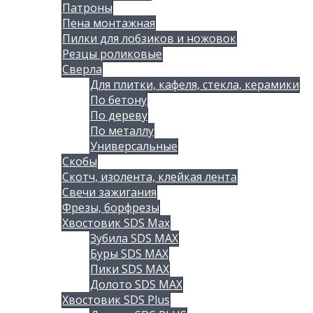
Патроны
Пена монтажная
Пилки для лобзиков и ножовок
Резцы роликовые
Сверла
Для плитки, кафеля, стекла, керамики
По бетону
По дереву
По металлу
Универсальные
Скобы
Скотч, изолента, клейкая лента
Свечи зажигания
Фрезы, борфрезы
Хвостовик SDS Max
Зубила SDS MAX
Буры SDS MAX
Пики SDS MAX
Долото SDS MAX
Хвостовик SDS Plus