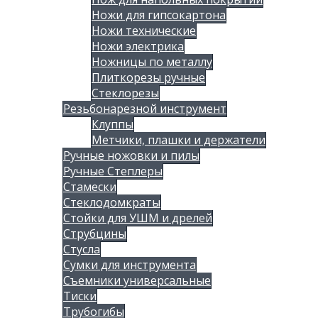
Ножи для гипсокартона
Ножи технические
Ножи электрика
Ножницы по металлу
Плиткорезы ручные
Стеклорезы
Резьбонарезной инструмент
Клуппы
Метчики, плашки и держатели
Ручные ножовки и пилы
Ручные Степлеры
Стамески
Стеклодомкраты
Стойки для УШМ и дрелей
Струбцины
Стусла
Сумки для инструмента
Съемники универсальные
Тиски
Трубогибы