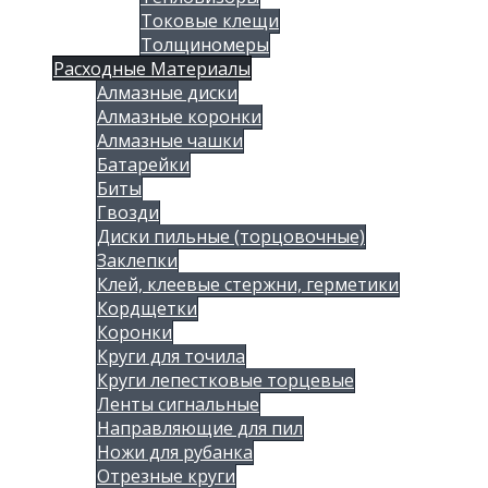
Токовые клещи
Толщиномеры
Расходные Материалы
Алмазные диски
Алмазные коронки
Алмазные чашки
Батарейки
Биты
Гвозди
Диски пильные (торцовочные)
Заклепки
Клей, клеевые стержни, герметики
Кордщетки
Коронки
Круги для точила
Круги лепестковые торцевые
Ленты сигнальные
Направляющие для пил
Ножи для рубанка
Отрезные круги