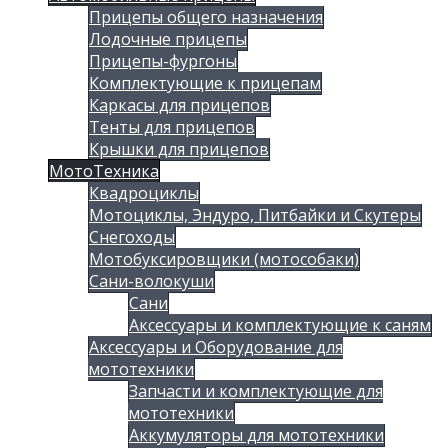
Прицепы общего назначения
Лодочные прицепы
Прицепы-фургоны
Комплектующие к прицепам
Каркасы для прицепов
Тенты для прицепов
Крышки для прицепов
МотоТехника
Квадроциклы
Мотоциклы, Эндуро, Питбайки и Скутеры
Снегоходы
Мотобуксировщики (мотособаки)
Сани-волокуши
Сани
Аксессуары и комплектующие к саням
Аксессуары и Оборудование для
мототехники
Запчасти и комплектующие для
мототехники
Аккумуляторы для мототехники