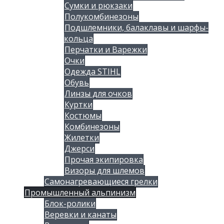
Сумки и рюкзаки
Полукомбинезоны
Подшлемники, балаклавы и шарфы-
кольца
Перчатки и Варежки
Очки
Одежда STIHL
Обувь
Линзы для очков
Куртки
Костюмы
Комбинезоны
Жилетки
Джерси
Прочая экипировка
Визоры для шлемов
Самонагревающиеся грелки
Промышленный альпинизм
Блок-ролики
Веревки и канаты