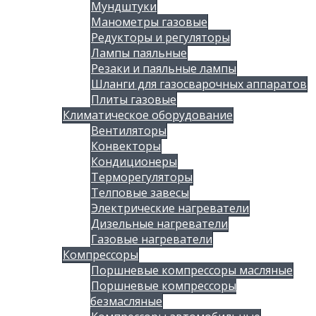
Мундштуки
Манометры газовые
Редукторы и регуляторы
Лампы паяльные
Резаки и паяльные лампы
Шланги для газосварочных аппаратов
Плиты газовые
Климатическое оборудование
Вентиляторы
Конвекторы
Кондиционеры
Терморегуляторы
Телповые завесы
Электрические нагреватели
Дизельные нагреватели
Газовые нагреватели
Компрессоры
Поршневые компрессоры масляные
Поршневые компрессоры
безмасляные