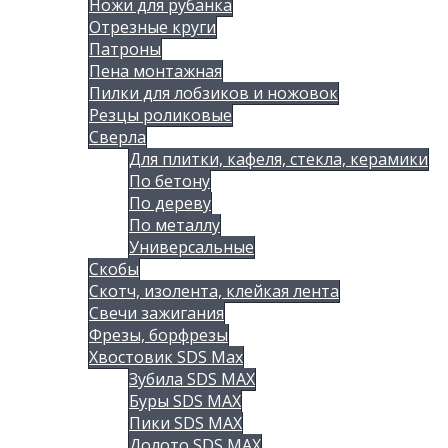
Ножи для рубанка
Отрезные круги
Патроны
Пена монтажная
Пилки для лобзиков и ножовок
Резцы роликовые
Сверла
Для плитки, кафеля, стекла, керамики
По бетону
По дереву
По металлу
Универсальные
Скобы
Скотч, изолента, клейкая лента
Свечи зажигания
Фрезы, борфрезы
Хвостовик SDS Max
Зубила SDS MAX
Буры SDS MAX
Пики SDS MAX
Долото SDS MAX