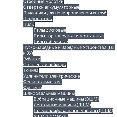
Отбойные молотки
Отвертки аккумуляторные
Паяльники для полипропиленовых труб
Перфораторы
Пилы
Пилы дисковые
Пилы торцовочные и монтажные
Пилы сабельные
Пуско-Зарядные и Зарядные Устройства (ПУ
и ЗУ)
Рубанки
Степлеры и нейлеры
Точила
Удлинители электрические
Фены технические
Фрезеры
Шлифовальные машины
Вибрационные машины (ВШМ)
Ленточные машины (ЛШМ)
Прямошлифовальные машины (ПШМ)
УШМ (Болгарки)