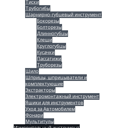
Тиски
Трубогибы
Шарнирно-губцевый инструмент
Бокорезы
Болторезы
Длинногубцы
Клещи
Круглогубцы
Кусачки
Пассатижи
Труборезы
Шило
Шприцы, шприцыватели и
комплектующие
Экстракторы
Электромонтажный инструмент
Ящики для инструментов
Уход за Автомобилем
Фонари
Мультитулы
Измерительный инструмент