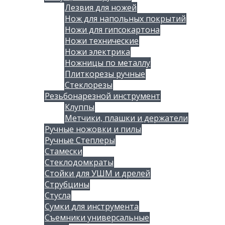
Лезвия для ножей
Нож для напольных покрытий
Ножи для гипсокартона
Ножи технические
Ножи электрика
Ножницы по металлу
Плиткорезы ручные
Стеклорезы
Резьбонарезной инструмент
Клуппы
Метчики, плашки и держатели
Ручные ножовки и пилы
Ручные Степлеры
Стамески
Стеклодомкраты
Стойки для УШМ и дрелей
Струбцины
Стусла
Сумки для инструмента
Съемники универсальные