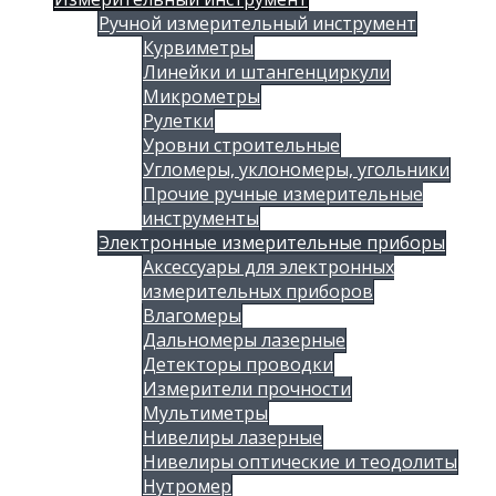
Ручной измерительный инструмент
Курвиметры
Линейки и штангенциркули
Микрометры
Рулетки
Уровни строительные
Угломеры, уклономеры, угольники
Прочие ручные измерительные
инструменты
Электронные измерительные приборы
Аксессуары для электронных
измерительных приборов
Влагомеры
Дальномеры лазерные
Детекторы проводки
Измерители прочности
Мультиметры
Нивелиры лазерные
Нивелиры оптические и теодолиты
Нутромер