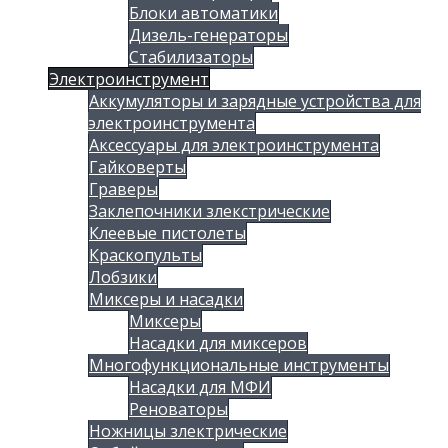
Блоки автоматики
Дизель-генераторы
Стабилизаторы
Электроинструмент
Аккумуляторы и зарядные устройства для
электроинструмента
Аксессуары для электроинструмента
Гайковерты
Граверы
Заклепочники злекстрические
Клеевые пистолеты
Краскопульты
Лобзики
Миксеры и насадки
Миксеры
Насадки для миксеров
Многофункциональные инструменты
Насадки для МФИ
Реноваторы
Ножницы злектрические