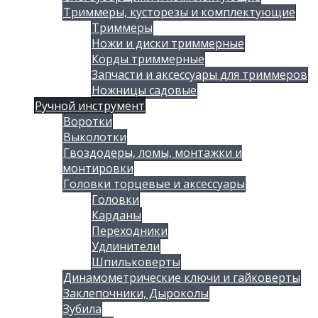
Триммеры, кусторезы и комплектующие
Триммеры
Ножи и диски триммерные
Корды триммерные
Запчасти и аксессуары для триммеров
Ножницы садовые
Ручной инструмент
Воротки
Выколотки
Гвоздодеры, ломы, монтажки и
монтировки
Головки торцевые и аксессуары
Головки
Карданы
Переходники
Удлинители
Шпильковерты
Динамометрические ключи и гайковерты
Заклепочники, Дыроколы
Зубила