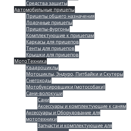
Средства защиты
Автомобильные прицепы
Прицепы общего назначения
Лодочные прицепы
Прицепы-фургоны
Комплектующие к прицепам
Каркасы для прицепов
Тенты для прицепов
Крышки для прицепов
МотоТехника
Квадроциклы
Мотоциклы, Эндуро, Питбайки и Скутеры
Снегоходы
Мотобуксировщики (мотособаки)
Сани-волокуши
Сани
Аксессуары и комплектующие к саням
Аксессуары и Оборудование для
мототехники
Запчасти и комплектующие для