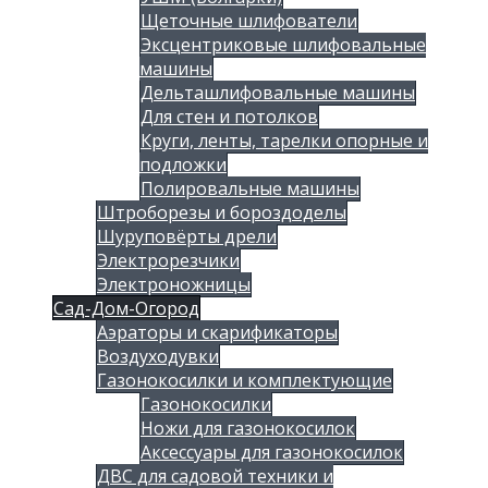
Щеточные шлифователи
Эксцентриковые шлифовальные
машины
Дельташлифовальные машины
Для стен и потолков
Круги, ленты, тарелки опорные и
подложки
Полировальные машины
Штроборезы и бороздоделы
Шуруповёрты дрели
Электрорезчики
Электроножницы
Сад-Дом-Огород
Аэраторы и скарификаторы
Воздуходувки
Газонокосилки и комплектующие
Газонокосилки
Ножи для газонокосилок
Аксессуары для газонокосилок
ДВС для садовой техники и