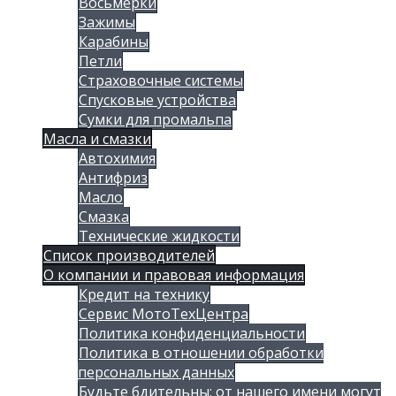
Восьмерки
Зажимы
Карабины
Петли
Страховочные системы
Спусковые устройства
Сумки для промальпа
Масла и смазки
Автохимия
Антифриз
Масло
Смазка
Технические жидкости
Список производителей
О компании и правовая информация
Кредит на технику
Сервис МотоТехЦентра
Политика конфиденциальности
Политика в отношении обработки
персональных данных
Будьте бдительны: от нашего имени могут