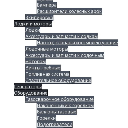
Бампера
Расширители колесных арок
Экипировка
Лодки и моторы
Лодки
Аксессуары и запчасти к лодкам
Насосы, клапаны и комплектующие
Лодочные моторы
Аксессуары и запчасти к лодочным
моторам
Винты гребные
Топливная система
Спасательное оборудование
Генераторы
Оборудование
Газосварочное оборудование
Наконечники к горелкам
Баллоны газовые
Горелки
Подогреватели