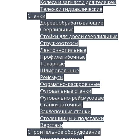
Колеса и запчасти для тележек
Тележки гидравлические
Станки
Деревообрабатывающие
Сверлильные
Стойки для дрели сверлильные
Стружкоотсосы
Ленточнопильные
Профилегибочные
Токарные
Шлифовальные
Рейсмусы
Форматно-раскроечные
Фуговальные станки
Фуговально-рейсмусовые
Станки заточные
Заклепочные станки
Столешницы и подставки
Верстаки
Строительное оборудование
Бетоносмесители