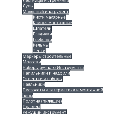
Лестницы и стремянки
Лупы
Малярный инструмент
Кисти малярные
Клинья монтажные
Шпатели
Гладилки
Гребенки
Кельмы
Терки
Маркеры строительные
Молотки
Наборы ручного Инструмента
Напильники и надфили
Отвертки и наборы
Паяльники
Пистолеты для герметика и монтажной
пены
Полотна (пилящие)
Правила
Режущий инструмент