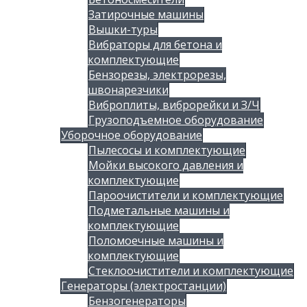
Затирочные машины
Вышки-туры
Вибраторы для бетона и
комплектующие
Бензорезы, электрорезы,
швонарезчики
Виброплиты, виброрейки и З/Ч
Грузоподъемное оборудование
Уборочное оборудование
Пылесосы и комплектующие
Мойки высокого давления и
комплектующие
Пароочистители и комплектующие
Подметальные машины и
комплектующие
Поломоечные машины и
комплектующие
Стеклоочистители и комплектующие
Генераторы (электростанции)
Бензогенераторы