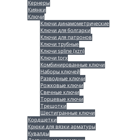
Кернеры
Киянки
Ключи
Ключи динамометрические
Ключи для болгарки
Ключи для патронов
Ключи трубные
Ключи spline (xzn)
Ключи torx
Комбинированные ключи
Наборы ключей
Разводные ключи
Рожковые ключи
Свечные ключи
Торцевые ключи
Трещотки
Шестигранные ключи
Кордщетки
Крюки для вязки арматуры
Кувалды