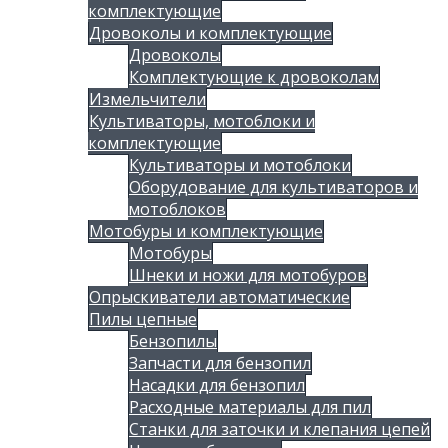
комплектующие
Дровоколы и комплектующие
Дровоколы
Комплектующие к дровоколам
Измельчители
Культиваторы, мотоблоки и
комплектующие
Культиваторы и мотоблоки
Оборудование для культиваторов и
мотоблоков
Мотобуры и комплектующие
Мотобуры
Шнеки и ножи для мотобуров
Опрыскиватели автоматические
Пилы цепные
Бензопилы
Запчасти для бензопил
Насадки для бензопил
Расходные материалы для пил
Станки для заточки и клепания цепей