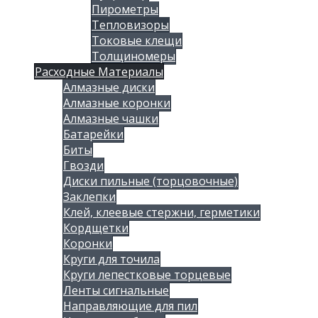
Пирометры
Тепловизоры
Токовые клещи
Толщиномеры
Расходные Материалы
Алмазные диски
Алмазные коронки
Алмазные чашки
Батарейки
Биты
Гвозди
Диски пильные (торцовочные)
Заклепки
Клей, клеевые стержни, герметики
Кордщетки
Коронки
Круги для точила
Круги лепестковые торцевые
Ленты сигнальные
Направляющие для пил