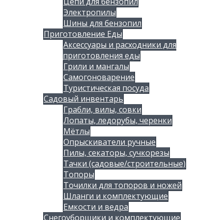
Цепи для бензопил
Электропилы
Шины для бензопил
Приготовление Еды
Аксессуары и расходники для
приготовления еды
Грили и мангалы
Самогоноварение
Туристическая посуда
Садовый инвентарь
Грабли, вилы, совки
Лопаты, ледорубы, черенки
Мётлы
Опрыскиватели ручные
Пилы, секаторы, сучкорезы
Тачки (садовые/строительные)
Топоры
Точилки для топоров и ножей
Шланги и комплектующие
Емкости и ведра
Снегоуборщики и комплектующие