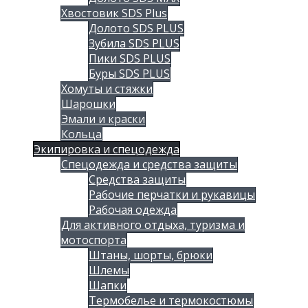
Хвостовик SDS Plus
Долото SDS PLUS
Зубила SDS PLUS
Пики SDS PLUS
Буры SDS PLUS
Хомуты и стяжки
Шарошки
Эмали и краски
Кольца
Экипировка и спецодежда
Спецодежда и средства защиты
Средства защиты
Рабочие перчатки и рукавицы
Рабочая одежда
Для активного отдыха, туризма и
мотоспорта
Штаны, шорты, брюки
Шлемы
Шапки
Термобелье и термокостюмы