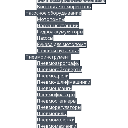
Компрессоры автомобильные
Винтовые компрессоры
Насосное оборудывание
Мотопомпы
Насосные станции
Гидроаккумуляторы
Насосы
Рукава для мотопомп
Головки рукавные
Пневмоинструмент
Пневмоаэрографы
Пневмогайковерты
Пневмодрели
Пневмо-шлифмашинки
Пневмошланги
Пневмофильтры
Пневмостеплеры
Пневморегуляторы
Пневмопилы
Пневмомолотки
Пневмомасленки