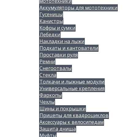
мототехники
Аккумуляторы для мототехники
Гусеницы
Канистры
Кофры и сумки
Лебедки
Накладки на лыжи
Подкаты и кантователи
Проставки руля
Ремни
Снегоотвалы
Стекла
Толкачи и лыжные модули
Универсальные крепления
Фаркопы
Чехлы
Шины и покрышки
Прицепы для квадроциклов
Аксессуары к велосипедам
Защита днища
Муфты