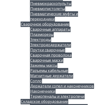
Пневмокраскопульты
Пневмопистолеты
Пневматические муфты и
переходники
Сварочное оборудование
Сварочные аппараты
Плазморезы
Электроды
Электрододержатели
Прутки сварочные
Сварочная проволока
Сварочные маски
Зажимы массы
Разъемы кабельные
Магнитные держатели
Сопло
Держатели сопел и наконечников
Наконечники
Термопеналы и электропечи
Складское оборудование