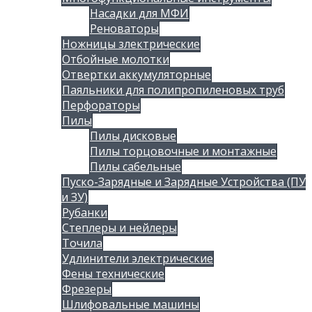
Насадки для МФИ
Реноваторы
Ножницы злектрические
Отбойные молотки
Отвертки аккумуляторные
Паяльники для полипропиленовых труб
Перфораторы
Пилы
Пилы дисковые
Пилы торцовочные и монтажные
Пилы сабельные
Пуско-Зарядные и Зарядные Устройства (ПУ
и ЗУ)
Рубанки
Степлеры и нейлеры
Точила
Удлинители электрические
Фены технические
Фрезеры
Шлифовальные машины