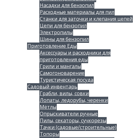
Насадки для бензопил
Расходные материалы для пил
Станки для заточки и клепания цепей
Цепи для бензопил
Электропилы
Шины для бензопил
Приготовление Еды
Аксессуары и расходники для
приготовления еды
Грили и мангалы
Самогоноварение
Туристическая посуда
Садовый инвентарь
Грабли, вилы, совки
Лопаты, ледорубы, черенки
Мётлы
Опрыскиватели ручные
Пилы, секаторы, сучкорезы
Тачки (садовые/строительные)
Топоры