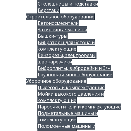
Столешницы и подставки
Верстаки
Строительное оборудование
Бетоносмесители
Затирочные машины
Вышки-туры
Вибраторы для бетона и
комплектующие
Бензорезы, электрорезы,
швонарезчики
Виброплиты, виброрейки и З/Ч
Грузоподъемное оборудование
Уборочное оборудование
Пылесосы и комплектующие
Мойки высокого давления и
комплектующие
Пароочистители и комплектующие
Подметальные машины и
комплектующие
Поломоечные машины и