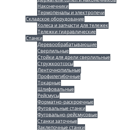
Наконечники
Термопеналы и электропечи
Складское оборудование
Колеса и запчасти для тележек
Тележки гидравлические
Станки
Деревообрабатывающие
Сверлильные
Стойки для дрели сверлильные
Стружкоотсосы
Ленточнопильные
Профилегибочные
Токарные
Шлифовальные
Рейсмусы
Форматно-раскроечные
Фуговальные станки
Фуговально-рейсмусовые
Станки заточные
Заклепочные станки