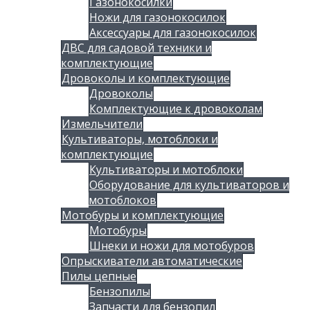
Газонокосилки
Ножи для газонокосилок
Аксессуары для газонокосилок
ДВС для садовой техники и
комплектующие
Дровоколы и комплектующие
Дровоколы
Комплектующие к дровоколам
Измельчители
Культиваторы, мотоблоки и
комплектующие
Культиваторы и мотоблоки
Оборудование для культиваторов и
мотоблоков
Мотобуры и комплектующие
Мотобуры
Шнеки и ножи для мотобуров
Опрыскиватели автоматические
Пилы цепные
Бензопилы
Запчасти для бензопил