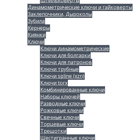
Шпильковерты
Динамометрические ключи и гайковерты
Заклепочники, Дыроколы
Зубила
Кернеры
Киянки
Ключи
Ключи динамометрические
Ключи для болгарки
Ключи для патронов
Ключи трубные
Ключи spline (xzn)
Ключи torx
Комбинированные ключи
Наборы ключей
Разводные ключи
Рожковые ключи
Свечные ключи
Торцевые ключи
Трещотки
Шестигранные ключи