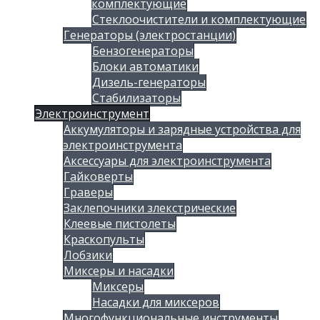
комплектующие
Стеклоочистители и комплектующие
Генераторы (электростанции)
Бензогенераторы
Блоки автоматики
Дизель-генераторы
Стабилизаторы
Электроинструмент
Аккумуляторы и зарядные устройства для
электроинструмента
Аксессуары для электроинструмента
Гайковерты
Граверы
Заклепочники злекстрические
Клеевые пистолеты
Краскопульты
Лобзики
Миксеры и насадки
Миксеры
Насадки для миксеров
Многофункциональные инструменты