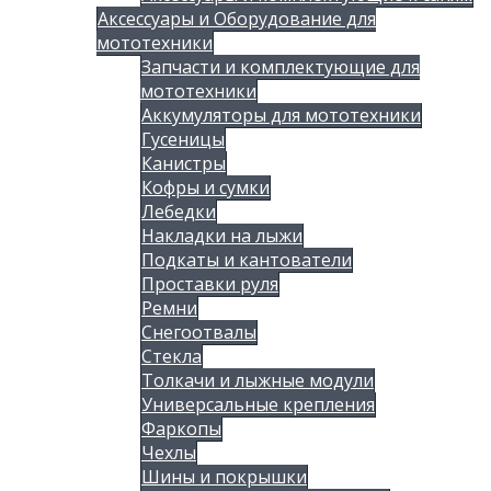
Аксессуары и Оборудование для
мототехники
Запчасти и комплектующие для
мототехники
Аккумуляторы для мототехники
Гусеницы
Канистры
Кофры и сумки
Лебедки
Накладки на лыжи
Подкаты и кантователи
Проставки руля
Ремни
Снегоотвалы
Стекла
Толкачи и лыжные модули
Универсальные крепления
Фаркопы
Чехлы
Шины и покрышки