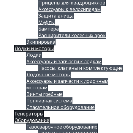
Прицепы для квадроциклов
Аксессуары к велосипедам
Защита днища
Муфты
Бампера
Расширители колесных арок
Экипировка
Лодки и моторы
Лодки
Аксессуары и запчасти к лодкам
Насосы, клапаны и комплектующие
Лодочные моторы
Аксессуары и запчасти к лодочным
моторам
Винты гребные
Топливная система
Спасательное оборудование
Генераторы
Оборудование
Газосварочное оборудование