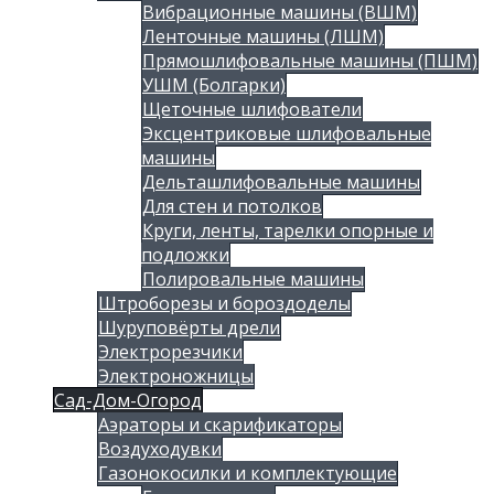
Вибрационные машины (ВШМ)
Ленточные машины (ЛШМ)
Прямошлифовальные машины (ПШМ)
УШМ (Болгарки)
Щеточные шлифователи
Эксцентриковые шлифовальные
машины
Дельташлифовальные машины
Для стен и потолков
Круги, ленты, тарелки опорные и
подложки
Полировальные машины
Штроборезы и бороздоделы
Шуруповёрты дрели
Электрорезчики
Электроножницы
Сад-Дом-Огород
Аэраторы и скарификаторы
Воздуходувки
Газонокосилки и комплектующие