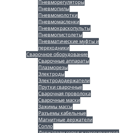
Пневморегуляторы
Пневмопилы
Пневмомолотки
Пневмомасленки
Пневмокраскопульты
Пневмопистолеты
Пневматические муфты и
переходники
Сварочное оборудование
Сварочные аппараты
Плазморезы
Электроды
Электрододержатели
Прутки сварочные
Сварочная проволока
Сварочные маски
Зажимы массы
Разъемы кабельные
Магнитные держатели
Сопло
Держатели сопел и наконечников