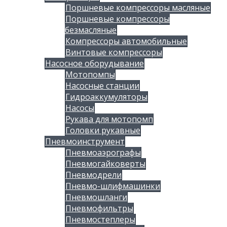
Поршневые компрессоры масляные
Поршневые компрессоры
безмасляные
Компрессоры автомобильные
Винтовые компрессоры
Насосное оборудывание
Мотопомпы
Насосные станции
Гидроаккумуляторы
Насосы
Рукава для мотопомп
Головки рукавные
Пневмоинструмент
Пневмоаэрографы
Пневмогайковерты
Пневмодрели
Пневмо-шлифмашинки
Пневмошланги
Пневмофильтры
Пневмостеплеры