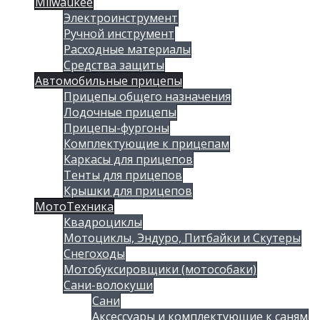
Milwaukee
Электроинструмент
Ручной инструмент
Расходные материалы
Средства защиты
Автомобильные прицепы
Прицепы общего назначения
Лодочные прицепы
Прицепы-фургоны
Комплектующие к прицепам
Каркасы для прицепов
Тенты для прицепов
Крышки для прицепов
МотоТехника
Квадроциклы
Мотоциклы, Эндуро, Питбайки и Скутеры
Снегоходы
Мотобуксировщики (мотособаки)
Сани-волокуши
Сани
Аксессуары и комплектующие к саням