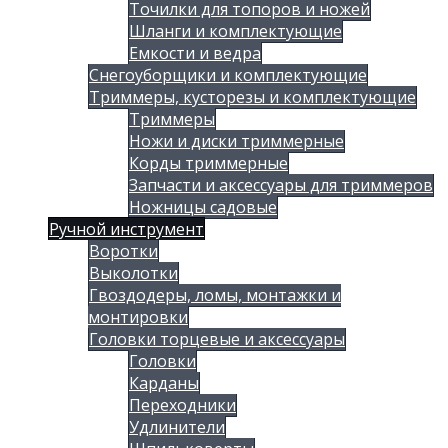
Точилки для топоров и ножей
Шланги и комплектующие
Емкости и ведра
Снегоуборщики и комплектующие
Триммеры, кусторезы и комплектующие
Триммеры
Ножи и диски триммерные
Корды триммерные
Запчасти и аксессуары для триммеров
Ножницы садовые
Ручной инструмент
Воротки
Выколотки
Гвоздодеры, ломы, монтажки и
монтировки
Головки торцевые и аксессуары
Головки
Карданы
Переходники
Удлинители