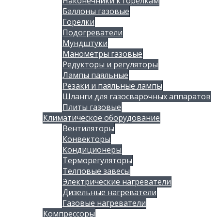
Наконечники к горелкам
Баллоны газовые
Горелки
Подогреватели
Мундштуки
Манометры газовые
Редукторы и регуляторы
Лампы паяльные
Резаки и паяльные лампы
Шланги для газосварочных аппаратов
Плиты газовые
Климатическое оборудование
Вентиляторы
Конвекторы
Кондиционеры
Терморегуляторы
Телповые завесы
Электрические нагреватели
Дизельные нагреватели
Газовые нагреватели
Компрессоры