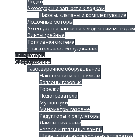
Лодки
Аксессуары и запчасти к лодкам
Насосы, клапаны и комплектующие
Лодочные моторы
Аксессуары и запчасти к лодочным моторам
Винты гребные
Топливная система
Спасательное оборудование
Генераторы
Оборудование
Газосварочное оборудование
Наконечники к горелкам
Баллоны газовые
Горелки
Подогреватели
Мундштуки
Манометры газовые
Редукторы и регуляторы
Лампы паяльные
Резаки и паяльные лампы
Шланги для газосварочных аппаратов