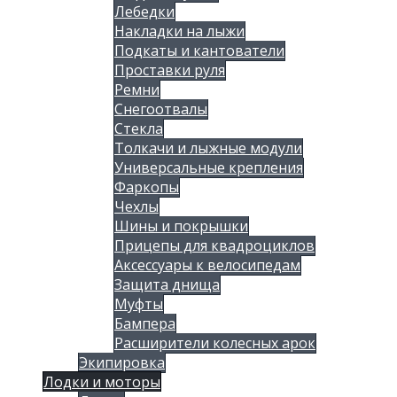
Лебедки
Накладки на лыжи
Подкаты и кантователи
Проставки руля
Ремни
Снегоотвалы
Стекла
Толкачи и лыжные модули
Универсальные крепления
Фаркопы
Чехлы
Шины и покрышки
Прицепы для квадроциклов
Аксессуары к велосипедам
Защита днища
Муфты
Бампера
Расширители колесных арок
Экипировка
Лодки и моторы