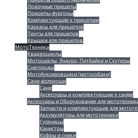
Лодочные прицепы
Прицепы-фургоны
Комплектующие к прицепам
Каркасы для прицепов
Тенты для прицепов
Крышки для прицепов
МотоТехника
Квадроциклы
Мотоциклы, Эндуро, Питбайки и Скутеры
Снегоходы
Мотобуксировщики (мотособаки)
Сани-волокуши
Сани
Аксессуары и комплектующие к саням
Аксессуары и Оборудование для мототехник
Запчасти и комплектующие для мототе
Аккумуляторы для мототехники
Гусеницы
Канистры
Кофры и сумки