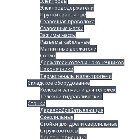
Электроды
Электрододержатели
Прутки сварочные
Сварочная проволока
Сварочные маски
Зажимы массы
Разъемы кабельные
Магнитные держатели
Сопло
Держатели сопел и наконечников
Наконечники
Термопеналы и электропечи
Складское оборудование
Колеса и запчасти для тележек
Тележки гидравлические
Станки
Деревообрабатывающие
Сверлильные
Стойки для дрели сверлильные
Стружкоотсосы
Ленточнопильные