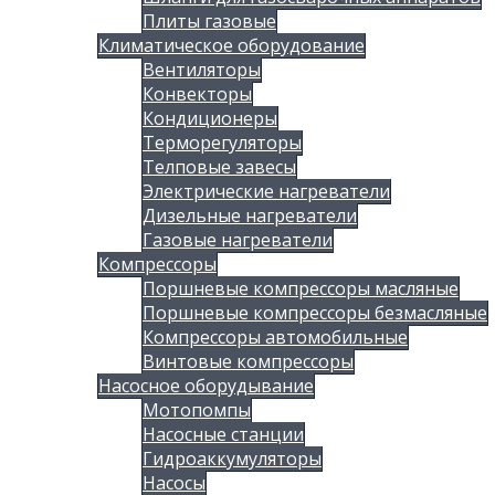
Плиты газовые
Климатическое оборудование
Вентиляторы
Конвекторы
Кондиционеры
Терморегуляторы
Телповые завесы
Электрические нагреватели
Дизельные нагреватели
Газовые нагреватели
Компрессоры
Поршневые компрессоры масляные
Поршневые компрессоры безмасляные
Компрессоры автомобильные
Винтовые компрессоры
Насосное оборудывание
Мотопомпы
Насосные станции
Гидроаккумуляторы
Насосы