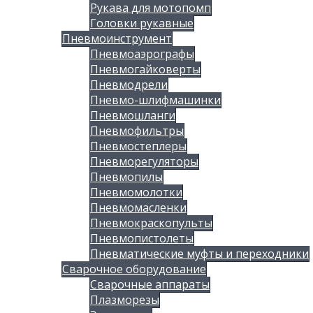
Рукава для мотопомп
Головки рукавные
Пневмоинструмент
Пневмоаэрографы
Пневмогайковерты
Пневмодрели
Пневмо-шлифмашинки
Пневмошланги
Пневмофильтры
Пневмостеплеры
Пневморегуляторы
Пневмопилы
Пневмомолотки
Пневмомасленки
Пневмокраскопульты
Пневмопистолеты
Пневматические муфты и переходники
Сварочное оборудование
Сварочные аппараты
Плазморезы