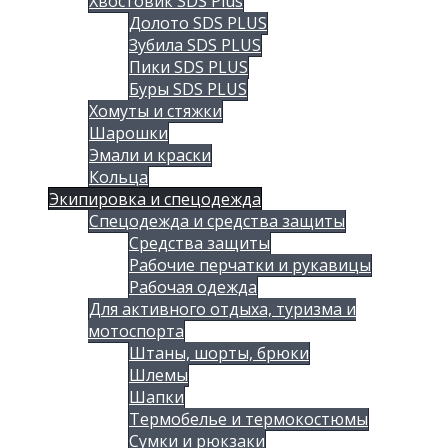
Хвостовик SDS Plus
Долото SDS PLUS
Зубила SDS PLUS
Пики SDS PLUS
Буры SDS PLUS
Хомуты и стяжки
Шарошки
Эмали и краски
Кольца
Экипировка и спецодежда
Спецодежда и средства защиты
Средства защиты
Рабочие перчатки и рукавицы
Рабочая одежда
Для активного отдыха, туризма и
мотоспорта
Штаны, шорты, брюки
Шлемы
Шапки
Термобелье и термокостюмы
Сумки и рюкзаки