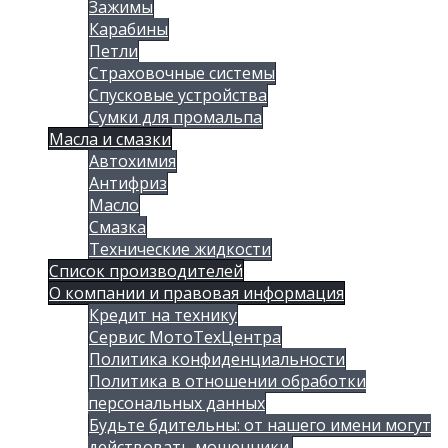
Зажимы
Карабины
Петли
Страховочные системы
Спусковые устройства
Сумки для промальпа
Масла и смазки
Автохимия
Антифриз
Масло
Смазка
Технические жидкости
Список производителей
О компании и правовая информация
Кредит на технику
Сервис МотоТехЦентра
Политика конфиденциальности
Политика в отношении обработки
персональных данных
Будьте бдительны: от нашего имени могут
действовать мошенники.