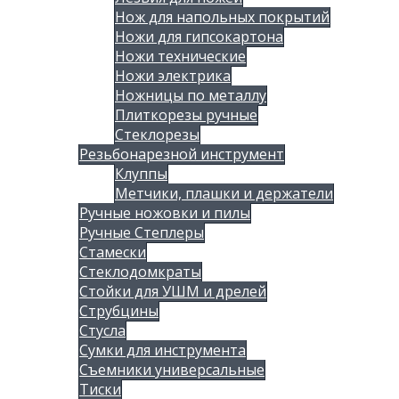
Нож для напольных покрытий
Ножи для гипсокартона
Ножи технические
Ножи электрика
Ножницы по металлу
Плиткорезы ручные
Стеклорезы
Резьбонарезной инструмент
Клуппы
Метчики, плашки и держатели
Ручные ножовки и пилы
Ручные Степлеры
Стамески
Стеклодомкраты
Стойки для УШМ и дрелей
Струбцины
Стусла
Сумки для инструмента
Съемники универсальные
Тиски