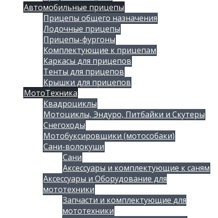
Автомобильные прицепы
Прицепы общего назначения
Лодочные прицепы
Прицепы-фургоны
Комплектующие к прицепам
Каркасы для прицепов
Тенты для прицепов
Крышки для прицепов
МотоТехника
Квадроциклы
Мотоциклы, Эндуро, Питбайки и Скутеры
Снегоходы
Мотобуксировщики (мотособаки)
Сани-волокуши
Сани
Аксессуары и комплектующие к саням
Аксессуары и Оборудование для
мототехники
Запчасти и комплектующие для
мототехники