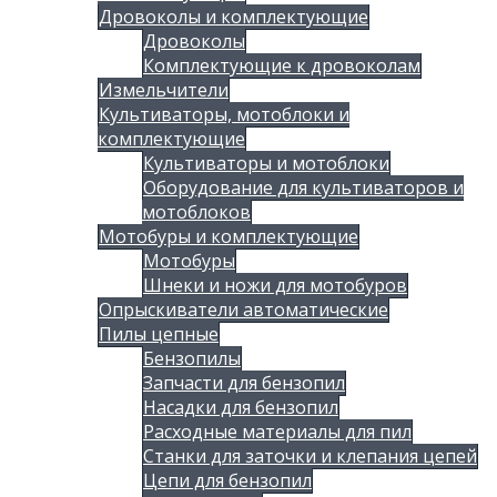
Дровоколы и комплектующие
Дровоколы
Комплектующие к дровоколам
Измельчители
Культиваторы, мотоблоки и
комплектующие
Культиваторы и мотоблоки
Оборудование для культиваторов и
мотоблоков
Мотобуры и комплектующие
Мотобуры
Шнеки и ножи для мотобуров
Опрыскиватели автоматические
Пилы цепные
Бензопилы
Запчасти для бензопил
Насадки для бензопил
Расходные материалы для пил
Станки для заточки и клепания цепей
Цепи для бензопил