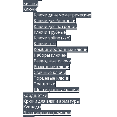
Киянки
Ключи
Ключи динамометрические
Ключи для болгарки
Ключи для патронов
Ключи трубные
Ключи spline (xzn)
Ключи torx
Комбинированные ключи
Наборы ключей
Разводные ключи
Рожковые ключи
Свечные ключи
Торцевые ключи
Трещотки
Шестигранные ключи
Кордщетки
Крюки для вязки арматуры
Кувалды
Лестницы и стремянки