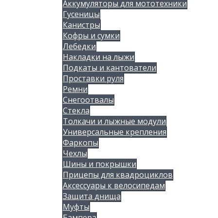
Аккумуляторы для мототехники
Гусеницы
Канистры
Кофры и сумки
Лебедки
Накладки на лыжи
Подкаты и кантователи
Проставки руля
Ремни
Снегоотвалы
Стекла
Толкачи и лыжные модули
Универсальные крепления
Фаркопы
Чехлы
Шины и покрышки
Прицепы для квадроциклов
Аксессуары к велосипедам
Защита днища
Муфты
Бампера