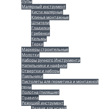
Лупы
Малярный инструмент
Кисти малярные
Клинья монтажные
Шпатели
Гладилки
Гребенки
Кельмы
Терки
Маркеры строительные
Молотки
Наборы ручного Инструмента
Напильники и надфили
Отвертки и наборы
Паяльники
Пистолеты для герметика и монтажной
пены
Полотна (пилящие)
Правила
Режущий инструмент
Лезвия для ножей