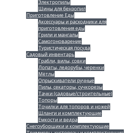
Электропилы
Шины для бензопил
Приготовление Еды
Аксессуары и расходники для
приготовления еды
Грили и мангалы
Самогоноварение
Туристическая посуда
Садовый инвентарь
Грабли, вилы, совки
Лопаты, ледорубы, черенки
Мётлы
Опрыскиватели ручные
Пилы, секаторы, сучкорезы
Тачки (садовые/строительные)
Топоры
Точилки для топоров и ножей
Шланги и комплектующие
Емкости и ведра
Снегоуборщики и комплектующие
Триммеры, кусторезы и комплектующие