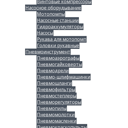
Винтовые компрессоры
Насосное оборудывание
Мотопомпы
Насосные станции
Гидроаккумуляторы
Насосы
Рукава для мотопомп
Головки рукавные
Пневмоинструмент
Пневмоаэрографы
Пневмогайковерты
Пневмодрели
Пневмо-шлифмашинки
Пневмошланги
Пневмофильтры
Пневмостеплеры
Пневморегуляторы
Пневмопилы
Пневмомолотки
Пневмомасленки
Пневмокраскопульты