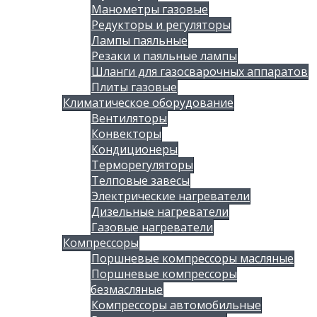
Манометры газовые
Редукторы и регуляторы
Лампы паяльные
Резаки и паяльные лампы
Шланги для газосварочных аппаратов
Плиты газовые
Климатическое оборудование
Вентиляторы
Конвекторы
Кондиционеры
Терморегуляторы
Телповые завесы
Электрические нагреватели
Дизельные нагреватели
Газовые нагреватели
Компрессоры
Поршневые компрессоры масляные
Поршневые компрессоры
безмасляные
Компрессоры автомобильные