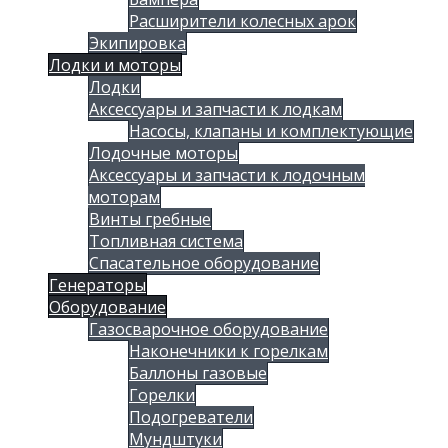
Расширители колесных арок
Экипировка
Лодки и моторы
Лодки
Аксессуары и запчасти к лодкам
Насосы, клапаны и комплектующие
Лодочные моторы
Аксессуары и запчасти к лодочным
моторам
Винты гребные
Топливная система
Спасательное оборудование
Генераторы
Оборудование
Газосварочное оборудование
Наконечники к горелкам
Баллоны газовые
Горелки
Подогреватели
Мундштуки