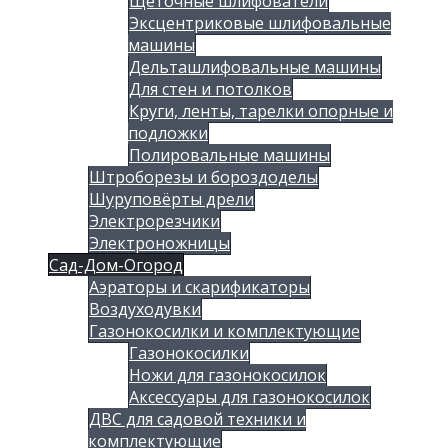
Щеточные шлифователи
Эксцентриковые шлифовальные
машины
Дельташлифовальные машины
Для стен и потолков
Круги, ленты, тарелки опорные и
подложки
Полировальные машины
Штроборезы и бороздоделы
Шуруповёрты дрели
Электрорезчики
Электроножницы
Сад-Дом-Огород
Аэраторы и скарификаторы
Воздуходувки
Газонокосилки и комплектующие
Газонокосилки
Ножи для газонокосилок
Аксессуары для газонокосилок
ДВС для садовой техники и
комплектующие