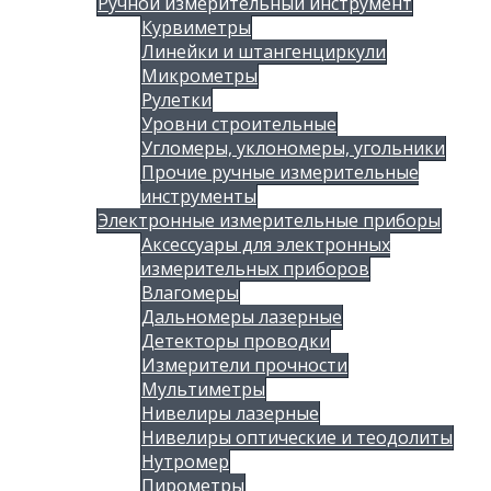
Ручной измерительный инструмент
Курвиметры
Линейки и штангенциркули
Микрометры
Рулетки
Уровни строительные
Угломеры, уклономеры, угольники
Прочие ручные измерительные
инструменты
Электронные измерительные приборы
Аксессуары для электронных
измерительных приборов
Влагомеры
Дальномеры лазерные
Детекторы проводки
Измерители прочности
Мультиметры
Нивелиры лазерные
Нивелиры оптические и теодолиты
Нутромер
Пирометры