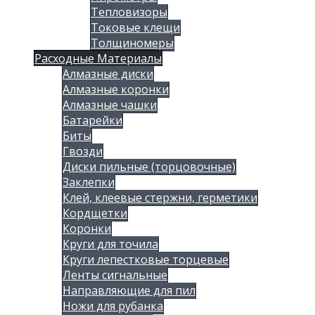
Тепловизоры
Токовые клещи
Толщиномеры
Расходные Материалы
Алмазные диски
Алмазные коронки
Алмазные чашки
Батарейки
Биты
Гвозди
Диски пильные (торцовочные)
Заклепки
Клей, клеевые стержни, герметики
Кордщетки
Коронки
Круги для точила
Круги лепестковые торцевые
Ленты сигнальные
Направляющие для пил
Ножи для рубанка