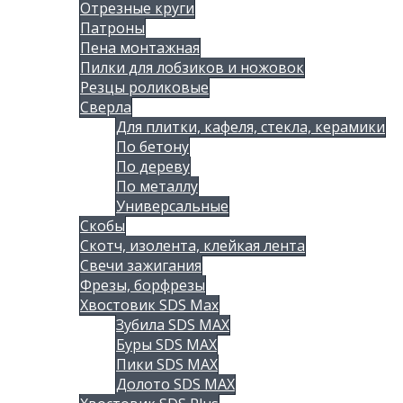
Отрезные круги
Патроны
Пена монтажная
Пилки для лобзиков и ножовок
Резцы роликовые
Сверла
Для плитки, кафеля, стекла, керамики
По бетону
По дереву
По металлу
Универсальные
Скобы
Скотч, изолента, клейкая лента
Свечи зажигания
Фрезы, борфрезы
Хвостовик SDS Max
Зубила SDS MAX
Буры SDS MAX
Пики SDS MAX
Долото SDS MAX