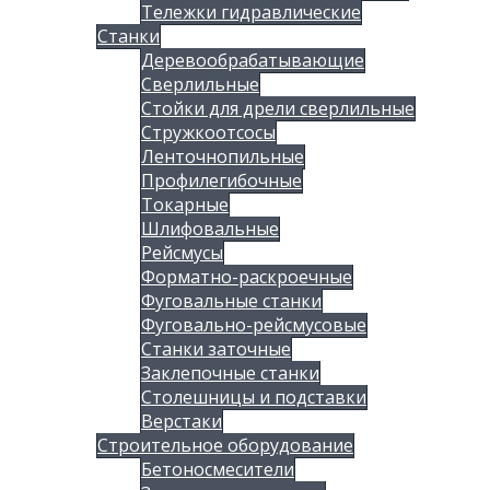
Тележки гидравлические
Станки
Деревообрабатывающие
Сверлильные
Стойки для дрели сверлильные
Стружкоотсосы
Ленточнопильные
Профилегибочные
Токарные
Шлифовальные
Рейсмусы
Форматно-раскроечные
Фуговальные станки
Фуговально-рейсмусовые
Станки заточные
Заклепочные станки
Столешницы и подставки
Верстаки
Строительное оборудование
Бетоносмесители