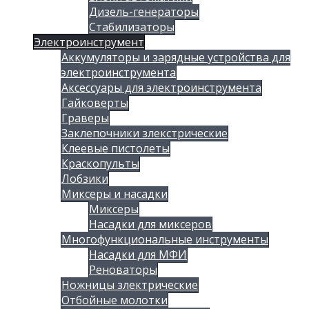
Дизель-генераторы
Стабилизаторы
Электроинструмент
Аккумуляторы и зарядные устройства для
электроинструмента
Аксессуары для электроинструмента
Гайковерты
Граверы
Заклепочники злекстрические
Клеевые пистолеты
Краскопульты
Лобзики
Миксеры и насадки
Миксеры
Насадки для миксеров
Многофункциональные инструменты
Насадки для МФИ
Реноваторы
Ножницы злектрические
Отбойные молотки