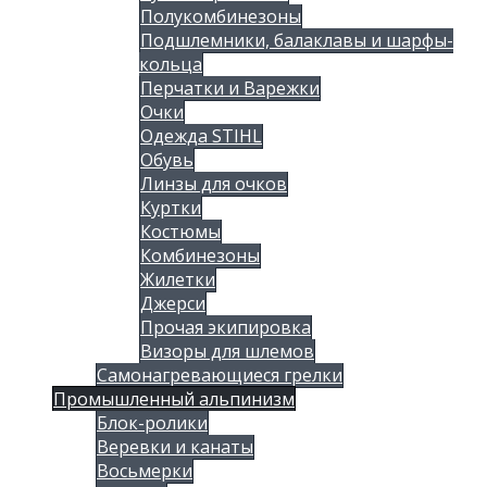
Полукомбинезоны
Подшлемники, балаклавы и шарфы-
кольца
Перчатки и Варежки
Очки
Одежда STIHL
Обувь
Линзы для очков
Куртки
Костюмы
Комбинезоны
Жилетки
Джерси
Прочая экипировка
Визоры для шлемов
Самонагревающиеся грелки
Промышленный альпинизм
Блок-ролики
Веревки и канаты
Восьмерки