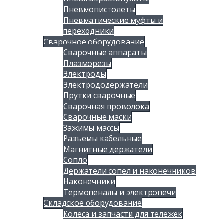
Пневмопистолеты
Пневматические муфты и
переходники
Сварочное оборудование
Сварочные аппараты
Плазморезы
Электроды
Электрододержатели
Прутки сварочные
Сварочная проволока
Сварочные маски
Зажимы массы
Разъемы кабельные
Магнитные держатели
Сопло
Держатели сопел и наконечников
Наконечники
Термопеналы и электропечи
Складское оборудование
Колеса и запчасти для тележек