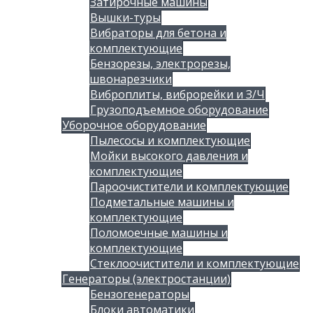
Затирочные машины
Вышки-туры
Вибраторы для бетона и
комплектующие
Бензорезы, электрорезы,
швонарезчики
Виброплиты, виброрейки и З/Ч
Грузоподъемное оборудование
Уборочное оборудование
Пылесосы и комплектующие
Мойки высокого давления и
комплектующие
Пароочистители и комплектующие
Подметальные машины и
комплектующие
Поломоечные машины и
комплектующие
Стеклоочистители и комплектующие
Генераторы (электростанции)
Бензогенераторы
Блоки автоматики