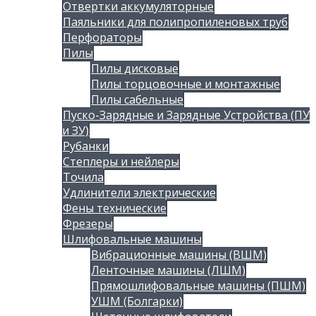
Отвертки аккумуляторные
Паяльники для полипропиленовых труб
Перфораторы
Пилы
Пилы дисковые
Пилы торцовочные и монтажные
Пилы сабельные
Пуско-Зарядные и Зарядные Устройства (ПУ
и ЗУ)
Рубанки
Степлеры и нейлеры
Точила
Удлинители электрические
Фены технические
Фрезеры
Шлифовальные машины
Вибрационные машины (ВШМ)
Ленточные машины (ЛШМ)
Прямошлифовальные машины (ПШМ)
УШМ (Болгарки)