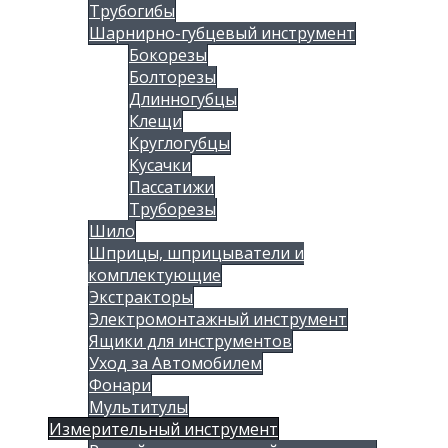
Трубогибы
Шарнирно-губцевый инструмент
Бокорезы
Болторезы
Длинногубцы
Клещи
Круглогубцы
Кусачки
Пассатижи
Труборезы
Шило
Шприцы, шприцыватели и
комплектующие
Экстракторы
Электромонтажный инструмент
Ящики для инструментов
Уход за Автомобилем
Фонари
Мультитулы
Измерительный инструмент