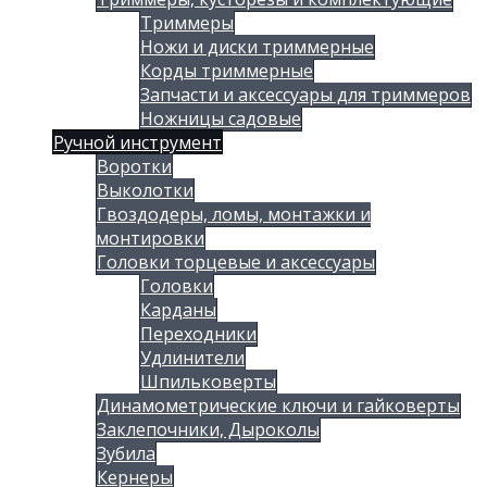
Триммеры
Ножи и диски триммерные
Корды триммерные
Запчасти и аксессуары для триммеров
Ножницы садовые
Ручной инструмент
Воротки
Выколотки
Гвоздодеры, ломы, монтажки и
монтировки
Головки торцевые и аксессуары
Головки
Карданы
Переходники
Удлинители
Шпильковерты
Динамометрические ключи и гайковерты
Заклепочники, Дыроколы
Зубила
Кернеры