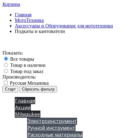
Корзина
Главная
МотоТехника
Аксессуары и Оборудование для мототехники
Подкаты и кантователи
Показать:
Все товары
Товар в наличии
Товар под заказ
Производитель:
Русская Механика
Старт
Сбросить фильтр
Главная
Акции
Milwaukee
Электроинструмент
Ручной инструмент
Расходные материалы