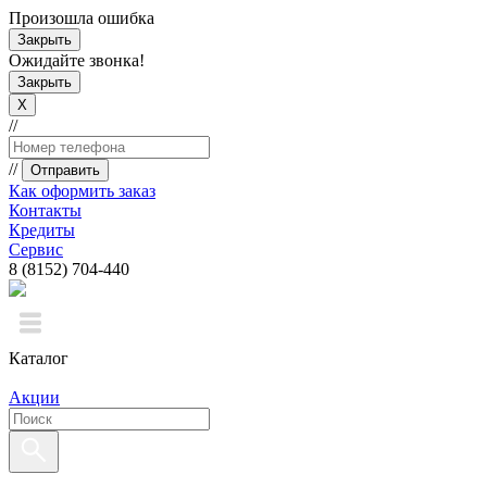
Произошла ошибка
Закрыть
Ожидайте звонка!
Закрыть
X
//
//
Отправить
Как оформить заказ
Контакты
Кредиты
Сервис
8 (8152) 704-440
Каталог
Акции