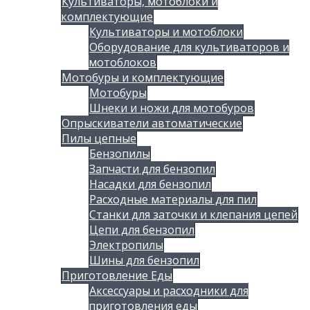
Культиваторы, мотоблоки и
комплектующие
Культиваторы и мотоблоки
Оборудование для культиваторов и
мотоблоков
Мотобуры и комплектующие
Мотобуры
Шнеки и ножи для мотобуров
Опрыскиватели автоматические
Пилы цепные
Бензопилы
Запчасти для бензопил
Насадки для бензопил
Расходные материалы для пил
Станки для заточки и клепания цепей
Цепи для бензопил
Электропилы
Шины для бензопил
Приготовление Еды
Аксессуары и расходники для
приготовления еды