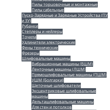
Пилы торцовочные и монтажные
Пилы сабельные
Пуско-Зарядные и Зарядные Устройства (ПУ
и ЗУ)
Рубанки
Степлеры и нейлеры
Точила
Удлинители электрические
Фены технические
Фрезеры
Шлифовальные машины
Вибрационные машины (ВШМ)
Ленточные машины (ЛШМ)
Прямошлифовальные машины (ПШМ)
УШМ (Болгарки)
Щеточные шлифователи
Эксцентриковые шлифовальные
машины
Дельташлифовальные машины
Для стен и потолков