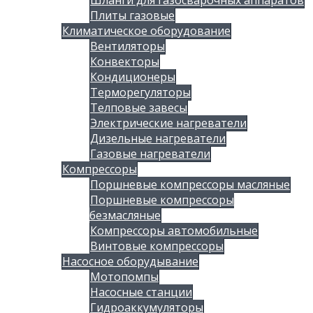
Шланги для газосварочных аппаратов
Плиты газовые
Климатическое оборудование
Вентиляторы
Конвекторы
Кондиционеры
Терморегуляторы
Телповые завесы
Электрические нагреватели
Дизельные нагреватели
Газовые нагреватели
Компрессоры
Поршневые компрессоры масляные
Поршневые компрессоры
безмасляные
Компрессоры автомобильные
Винтовые компрессоры
Насосное оборудывание
Мотопомпы
Насосные станции
Гидроаккумуляторы