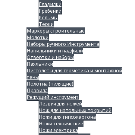
Гладилки
Гребенки
Кельмы
Терки
Маркеры строительные
Молотки
Наборы ручного Инструмента
Напильники и надфили
Отвертки и наборы
Паяльники
Пистолеты для герметика и монтажной
пены
Полотна (пилящие)
Правила
Режущий инструмент
Лезвия для ножей
Нож для напольных покрытий
Ножи для гипсокартона
Ножи технические
Ножи электрика