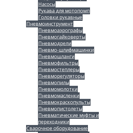
Насосы
Рукава для мотопомп
Головки рукавные
Пневмоинструмент
Пневмоаэрографы
Пневмогайковерты
Пневмодрели
Пневмо-шлифмашинки
Пневмошланги
Пневмофильтры
Пневмостеплеры
Пневморегуляторы
Пневмопилы
Пневмомолотки
Пневмомасленки
Пневмокраскопульты
Пневмопистолеты
Пневматические муфты и
переходники
Сварочное оборудование