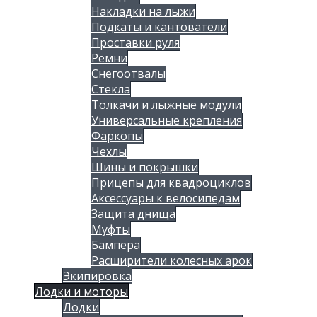
Накладки на лыжи
Подкаты и кантователи
Проставки руля
Ремни
Снегоотвалы
Стекла
Толкачи и лыжные модули
Универсальные крепления
Фаркопы
Чехлы
Шины и покрышки
Прицепы для квадроциклов
Аксессуары к велосипедам
Защита днища
Муфты
Бампера
Расширители колесных арок
Экипировка
Лодки и моторы
Лодки