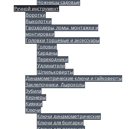
Ножницы садовые
Ручной инструмент
Воротки
Выколотки
Гвоздодеры, ломы, монтажки и
монтировки
Головки торцевые и аксессуары
Головки
Карданы
Переходники
Удлинители
Шпильковерты
Динамометрические ключи и гайковерты
Заклепочники, Дыроколы
Зубила
Кернеры
Киянки
Ключи
Ключи динамометрические
Ключи для болгарки