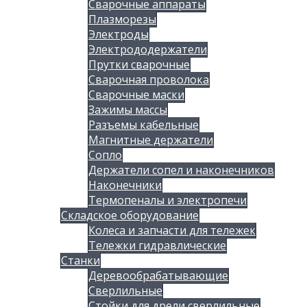
Сварочные аппараты
Плазморезы
Электроды
Электрододержатели
Прутки сварочные
Сварочная проволока
Сварочные маски
Зажимы массы
Разъемы кабельные
Магнитные держатели
Сопло
Держатели сопел и наконечников
Наконечники
Термопеналы и электропечи
Складское оборудование
Колеса и запчасти для тележек
Тележки гидравлические
Станки
Деревообрабатывающие
Сверлильные
Стойки для дрели сверлильные