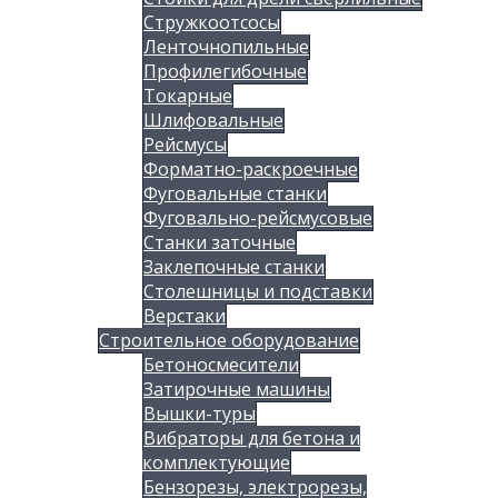
Стружкоотсосы
Ленточнопильные
Профилегибочные
Токарные
Шлифовальные
Рейсмусы
Форматно-раскроечные
Фуговальные станки
Фуговально-рейсмусовые
Станки заточные
Заклепочные станки
Столешницы и подставки
Верстаки
Строительное оборудование
Бетоносмесители
Затирочные машины
Вышки-туры
Вибраторы для бетона и
комплектующие
Бензорезы, электрорезы,