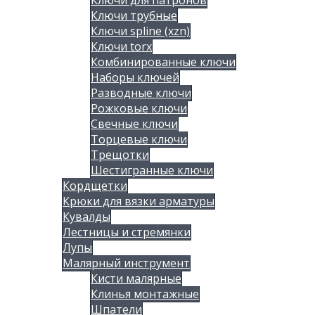
Ключи для патронов
Ключи трубные
Ключи spline (xzn)
Ключи torx
Комбинированные ключи
Наборы ключей
Разводные ключи
Рожковые ключи
Свечные ключи
Торцевые ключи
Трещотки
Шестигранные ключи
Кордщетки
Крюки для вязки арматуры
Кувалды
Лестницы и стремянки
Лупы
Малярный инструмент
Кисти малярные
Клинья монтажные
Шпатели