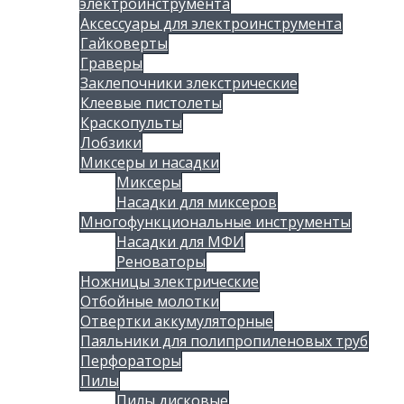
электроинструмента
Аксессуары для электроинструмента
Гайковерты
Граверы
Заклепочники злекстрические
Клеевые пистолеты
Краскопульты
Лобзики
Миксеры и насадки
Миксеры
Насадки для миксеров
Многофункциональные инструменты
Насадки для МФИ
Реноваторы
Ножницы злектрические
Отбойные молотки
Отвертки аккумуляторные
Паяльники для полипропиленовых труб
Перфораторы
Пилы
Пилы дисковые