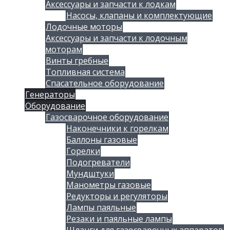
Аксессуары и запчасти к лодкам
Насосы, клапаны и комплектующие
Лодочные моторы
Аксессуары и запчасти к лодочным
моторам
Винты гребные
Топливная система
Спасательное оборудование
Генераторы
Оборудование
Газосварочное оборудование
Наконечники к горелкам
Баллоны газовые
Горелки
Подогреватели
Мундштуки
Манометры газовые
Редукторы и регуляторы
Лампы паяльные
Резаки и паяльные лампы