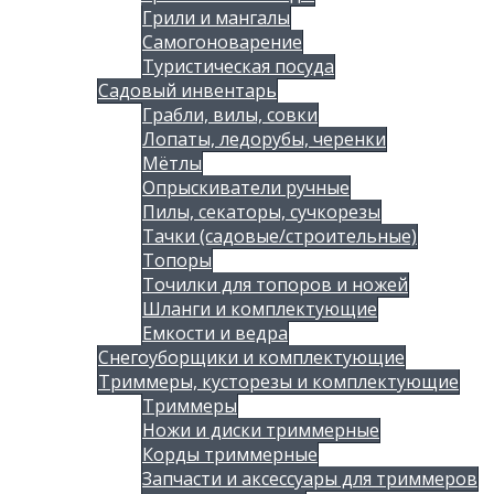
Грили и мангалы
Самогоноварение
Туристическая посуда
Садовый инвентарь
Грабли, вилы, совки
Лопаты, ледорубы, черенки
Мётлы
Опрыскиватели ручные
Пилы, секаторы, сучкорезы
Тачки (садовые/строительные)
Топоры
Точилки для топоров и ножей
Шланги и комплектующие
Емкости и ведра
Снегоуборщики и комплектующие
Триммеры, кусторезы и комплектующие
Триммеры
Ножи и диски триммерные
Корды триммерные
Запчасти и аксессуары для триммеров