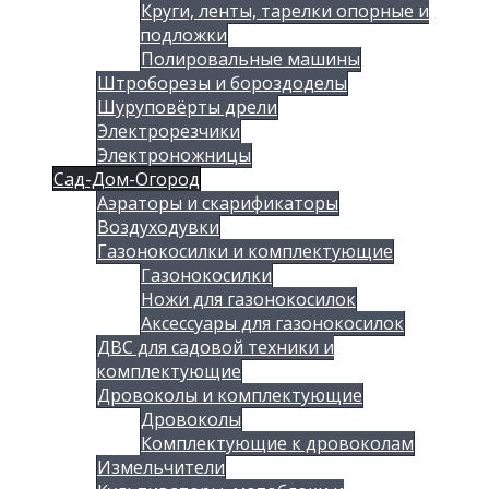
Круги, ленты, тарелки опорные и
подложки
Полировальные машины
Штроборезы и бороздоделы
Шуруповёрты дрели
Электрорезчики
Электроножницы
Сад-Дом-Огород
Аэраторы и скарификаторы
Воздуходувки
Газонокосилки и комплектующие
Газонокосилки
Ножи для газонокосилок
Аксессуары для газонокосилок
ДВС для садовой техники и
комплектующие
Дровоколы и комплектующие
Дровоколы
Комплектующие к дровоколам
Измельчители