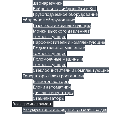
швонарезчики
Виброплиты, виброрейки и З/Ч
Грузоподъемное оборудование
Уборочное оборудование
Пылесосы и комплектующие
Мойки высокого давления и
комплектующие
Пароочистители и комплектующие
Подметальные машины и
комплектующие
Поломоечные машины и
комплектующие
Стеклоочистители и комплектующие
Генераторы (электростанции)
Бензогенераторы
Блоки автоматики
Дизель-генераторы
Стабилизаторы
Электроинструмент
Аккумуляторы и зарядные устройства для