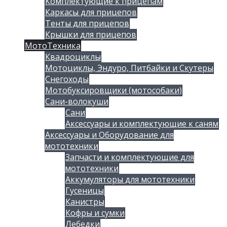
Комплектующие к прицепам
Каркасы для прицепов
Тенты для прицепов
Крышки для прицепов
МотоТехника
Квадроциклы
Мотоциклы, Эндуро, Питбайки и Скутеры
Снегоходы
Мотобуксировщики (мотособаки)
Сани-волокуши
Сани
Аксессуары и комплектующие к саням
Аксессуары и Оборудование для
мототехники
Запчасти и комплектующие для
мототехники
Аккумуляторы для мототехники
Гусеницы
Канистры
Кофры и сумки
Лебедки