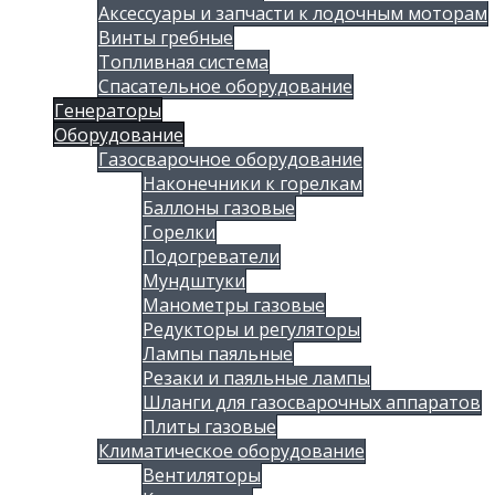
Аксессуары и запчасти к лодочным моторам
Винты гребные
Топливная система
Спасательное оборудование
Генераторы
Оборудование
Газосварочное оборудование
Наконечники к горелкам
Баллоны газовые
Горелки
Подогреватели
Мундштуки
Манометры газовые
Редукторы и регуляторы
Лампы паяльные
Резаки и паяльные лампы
Шланги для газосварочных аппаратов
Плиты газовые
Климатическое оборудование
Вентиляторы