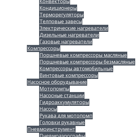
Конвекторы
Кондиционеры
Терморегуляторы
Телповые завесы
Электрические нагреватели
Дизельные нагреватели
Газовые нагреватели
Компрессоры
Поршневые компрессоры масляные
Поршневые компрессоры безмасляные
Компрессоры автомобильные
Винтовые компрессоры
Насосное оборудывание
Мотопомпы
Насосные станции
Гидроаккумуляторы
Насосы
Рукава для мотопомп
Головки рукавные
Пневмоинструмент
Пневмоаэрографы