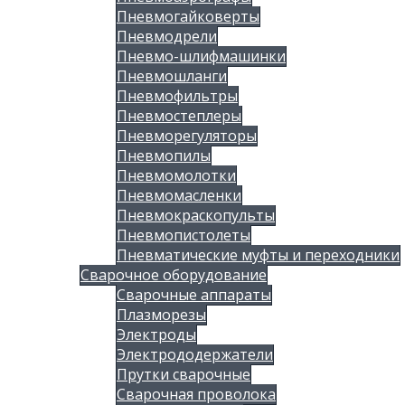
Пневмогайковерты
Пневмодрели
Пневмо-шлифмашинки
Пневмошланги
Пневмофильтры
Пневмостеплеры
Пневморегуляторы
Пневмопилы
Пневмомолотки
Пневмомасленки
Пневмокраскопульты
Пневмопистолеты
Пневматические муфты и переходники
Сварочное оборудование
Сварочные аппараты
Плазморезы
Электроды
Электрододержатели
Прутки сварочные
Сварочная проволока