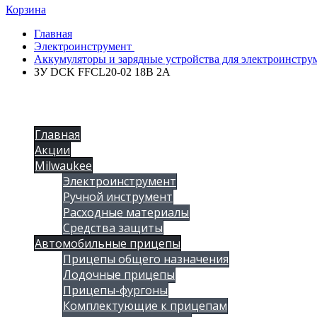
Корзина
Главная
Электроинструмент
Аккумуляторы и зарядные устройства для электроинстру
ЗУ DCK FFCL20-02 18B 2A
Главная
Акции
Milwaukee
Электроинструмент
Ручной инструмент
Расходные материалы
Средства защиты
Автомобильные прицепы
Прицепы общего назначения
Лодочные прицепы
Прицепы-фургоны
Комплектующие к прицепам