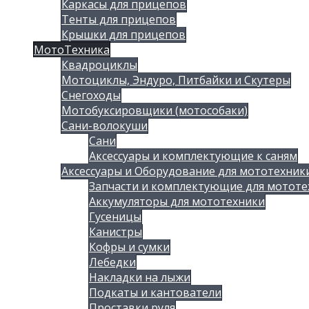
Каркасы для прицепов
Тенты для прицепов
Крышки для прицепов
МотоТехника
Квадроциклы
Мотоциклы, Эндуро, Питбайки и Скутеры
Снегоходы
Мотобуксировщики (мотособаки)
Сани-волокуши
Сани
Аксессуары и комплектующие к саням
Аксессуары и Оборудование для мототехник
Запчасти и комплектующие для мототе
Аккумуляторы для мототехники
Гусеницы
Канистры
Кофры и сумки
Лебедки
Накладки на лыжи
Подкаты и кантователи
Проставки руля