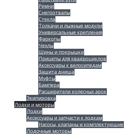
Ремни
Снегоотвалы
Стекла
Толкачи и лыжные модули
Универсальные крепления
Фаркопы
Чехлы
Шины и покрышки
Прицепы для квадроциклов
Аксессуары к велосипедам
Защита днища
Муфты
Бампера
Расширители колесных арок
Экипировка
Лодки и моторы
Лодки
Аксессуары и запчасти к лодкам
Насосы, клапаны и комплектующие
Лодочные моторы