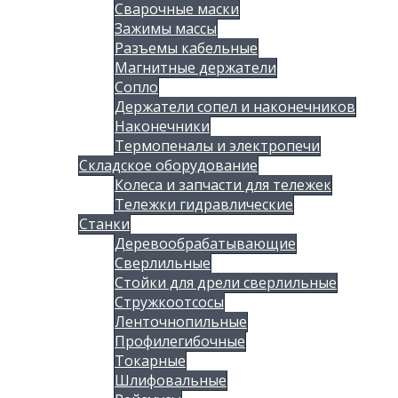
Сварочные маски
Зажимы массы
Разъемы кабельные
Магнитные держатели
Сопло
Держатели сопел и наконечников
Наконечники
Термопеналы и электропечи
Складское оборудование
Колеса и запчасти для тележек
Тележки гидравлические
Станки
Деревообрабатывающие
Сверлильные
Стойки для дрели сверлильные
Стружкоотсосы
Ленточнопильные
Профилегибочные
Токарные
Шлифовальные