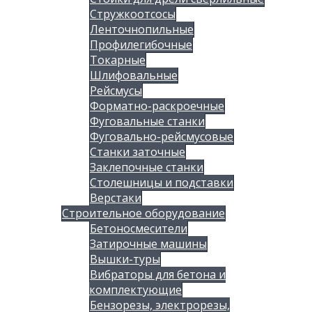
Стружкоотсосы
Ленточнопильные
Профилегибочные
Токарные
Шлифовальные
Рейсмусы
Форматно-раскроечные
Фуговальные станки
Фуговально-рейсмусовые
Станки заточные
Заклепочные станки
Столешницы и подставки
Верстаки
Строительное оборудование
Бетоносмесители
Затирочные машины
Вышки-туры
Вибраторы для бетона и
комплектующие
Бензорезы, электрорезы,