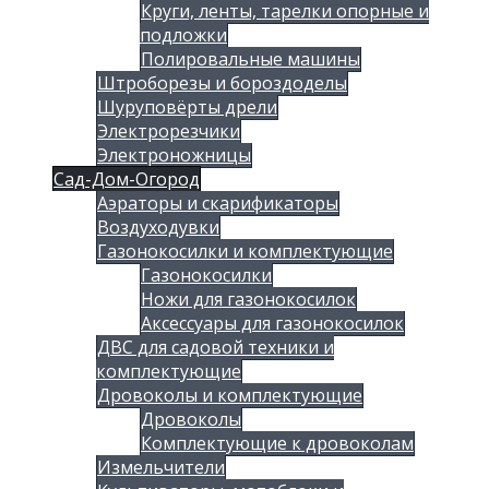
Круги, ленты, тарелки опорные и
подложки
Полировальные машины
Штроборезы и бороздоделы
Шуруповёрты дрели
Электрорезчики
Электроножницы
Сад-Дом-Огород
Аэраторы и скарификаторы
Воздуходувки
Газонокосилки и комплектующие
Газонокосилки
Ножи для газонокосилок
Аксессуары для газонокосилок
ДВС для садовой техники и
комплектующие
Дровоколы и комплектующие
Дровоколы
Комплектующие к дровоколам
Измельчители