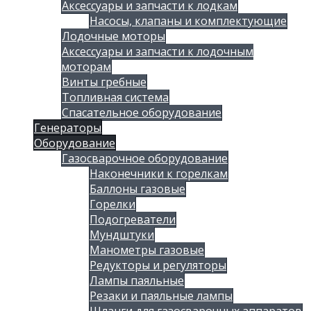
Аксессуары и запчасти к лодкам
Насосы, клапаны и комплектующие
Лодочные моторы
Аксессуары и запчасти к лодочным
моторам
Винты гребные
Топливная система
Спасательное оборудование
Генераторы
Оборудование
Газосварочное оборудование
Наконечники к горелкам
Баллоны газовые
Горелки
Подогреватели
Мундштуки
Манометры газовые
Редукторы и регуляторы
Лампы паяльные
Резаки и паяльные лампы