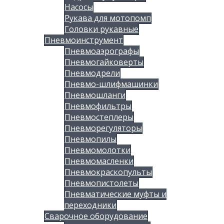
Насосы
Рукава для мотопомп
Головки рукавные
Пневмоинструмент
Пневмоаэрографы
Пневмогайковерты
Пневмодрели
Пневмо-шлифмашинки
Пневмошланги
Пневмофильтры
Пневмостеплеры
Пневморегуляторы
Пневмопилы
Пневмомолотки
Пневмомасленки
Пневмокраскопульты
Пневмопистолеты
Пневматические муфты и
переходники
Сварочное оборудование