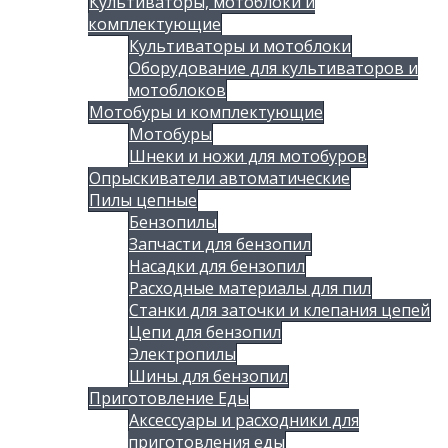
Культиваторы, мотоблоки и
комплектующие
Культиваторы и мотоблоки
Оборудование для культиваторов и
мотоблоков
Мотобуры и комплектующие
Мотобуры
Шнеки и ножи для мотобуров
Опрыскиватели автоматические
Пилы цепные
Бензопилы
Запчасти для бензопил
Насадки для бензопил
Расходные материалы для пил
Станки для заточки и клепания цепей
Цепи для бензопил
Электропилы
Шины для бензопил
Приготовление Еды
Аксессуары и расходники для
приготовления еды