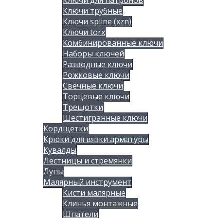
Ключи для патронов
Ключи трубные
Ключи spline (xzn)
Ключи torx
Комбинированные ключи
Наборы ключей
Разводные ключи
Рожковые ключи
Свечные ключи
Торцевые ключи
Трещотки
Шестигранные ключи
Кордщетки
Крюки для вязки арматуры
Кувалды
Лестницы и стремянки
Лупы
Малярный инструмент
Кисти малярные
Клинья монтажные
Шпатели