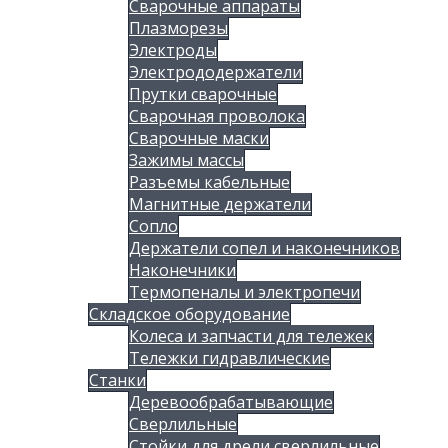
Сварочные аппараты
Плазморезы
Электроды
Электрододержатели
Прутки сварочные
Сварочная проволока
Сварочные маски
Зажимы массы
Разъемы кабельные
Магнитные держатели
Сопло
Держатели сопел и наконечников
Наконечники
Термопеналы и электропечи
Складское оборудование
Колеса и запчасти для тележек
Тележки гидравлические
Станки
Деревообрабатывающие
Сверлильные
Стойки для дрели сверлильные