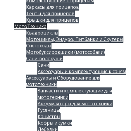
Комплектующие к прицепам
Каркасы для прицепов
Тенты для прицепов
Крышки для прицепов
МотоТехника
Квадроциклы
Мотоциклы, Эндуро, Питбайки и Скутеры
Снегоходы
Мотобуксировщики (мотособаки)
Сани-волокуши
Сани
Аксессуары и комплектующие к саням
Аксессуары и Оборудование для
мототехники
Запчасти и комплектующие для
мототехники
Аккумуляторы для мототехники
Гусеницы
Канистры
Кофры и сумки
Лебедки