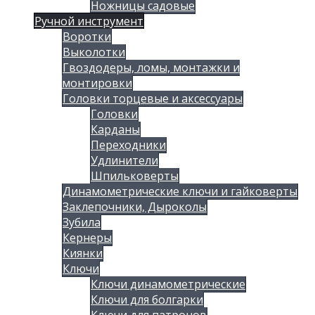
Ножницы садовые
Ручной инструмент
Воротки
Выколотки
Гвоздодеры, ломы, монтажки и
монтировки
Головки торцевые и аксессуары
Головки
Карданы
Переходники
Удлинители
Шпильковерты
Динамометрические ключи и гайковерты
Заклепочники, Дыроколы
Зубила
Кернеры
Киянки
Ключи
Ключи динамометрические
Ключи для болгарки