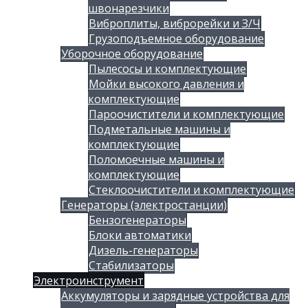
швонарезчики
Виброплиты, виброрейки и З/Ч
Грузоподъемное оборудование
Уборочное оборудование
Пылесосы и комплектующие
Мойки высокого давления и
комплектующие
Пароочистители и комплектующие
Подметальные машины и
комплектующие
Поломоечные машины и
комплектующие
Стеклоочистители и комплектующие
Генераторы (электростанции)
Бензогенераторы
Блоки автоматики
Дизель-генераторы
Стабилизаторы
Электроинструмент
Аккумуляторы и зарядные устройства для