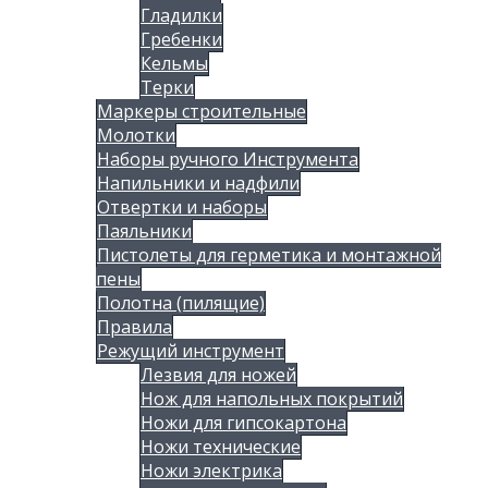
Гладилки
Гребенки
Кельмы
Терки
Маркеры строительные
Молотки
Наборы ручного Инструмента
Напильники и надфили
Отвертки и наборы
Паяльники
Пистолеты для герметика и монтажной
пены
Полотна (пилящие)
Правила
Режущий инструмент
Лезвия для ножей
Нож для напольных покрытий
Ножи для гипсокартона
Ножи технические
Ножи электрика