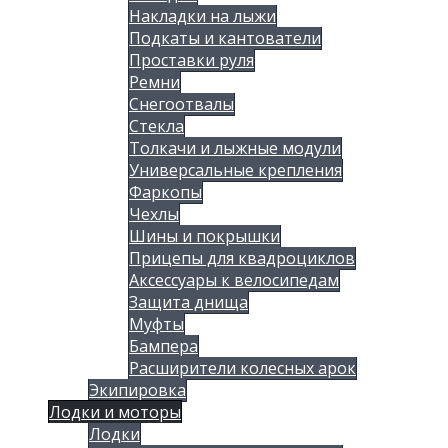
Накладки на лыжи
Подкаты и кантователи
Проставки руля
Ремни
Снегоотвалы
Стекла
Толкачи и лыжные модули
Универсальные крепления
Фаркопы
Чехлы
Шины и покрышки
Прицепы для квадроциклов
Аксессуары к велосипедам
Защита днища
Муфты
Бампера
Расширители колесных арок
Экипировка
Лодки и моторы
Лодки