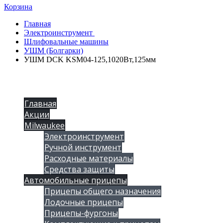
Корзина
Главная
Электроинструмент
Шлифовальные машины
УШМ (Болгарки)
УШМ DCK KSM04-125,1020Вт,125мм
Главная
Акции
Milwaukee
Электроинструмент
Ручной инструмент
Расходные материалы
Средства защиты
Автомобильные прицепы
Прицепы общего назначения
Лодочные прицепы
Прицепы-фургоны