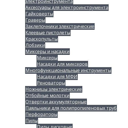
электроинструмента
Аксессуары для электроинструмента
Гайковерты
Граверы
Заклепочники злекстрические
Клеевые пистолеты
Краскопульты
Лобзики
Миксеры и насадки
Миксеры
Насадки для миксеров
Многофункциональные инструменты
Насадки для МФИ
Реноваторы
Ножницы злектрические
Отбойные молотки
Отвертки аккумуляторные
Паяльники для полипропиленовых труб
Перфораторы
Пилы
Пилы дисковые