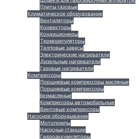
Шланги для газосварочных аппаратов
Плиты газовые
Климатическое оборудование
Вентиляторы
Конвекторы
Кондиционеры
Терморегуляторы
Телповые завесы
Электрические нагреватели
Дизельные нагреватели
Газовые нагреватели
Компрессоры
Поршневые компрессоры масляные
Поршневые компрессоры
безмасляные
Компрессоры автомобильные
Винтовые компрессоры
Насосное оборудывание
Мотопомпы
Насосные станции
Гидроаккумуляторы