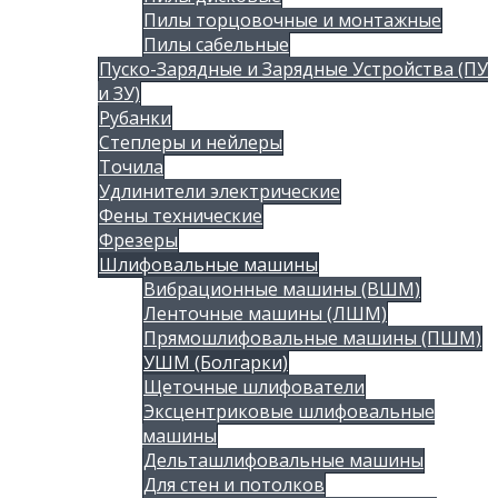
Пилы торцовочные и монтажные
Пилы сабельные
Пуско-Зарядные и Зарядные Устройства (ПУ
и ЗУ)
Рубанки
Степлеры и нейлеры
Точила
Удлинители электрические
Фены технические
Фрезеры
Шлифовальные машины
Вибрационные машины (ВШМ)
Ленточные машины (ЛШМ)
Прямошлифовальные машины (ПШМ)
УШМ (Болгарки)
Щеточные шлифователи
Эксцентриковые шлифовальные
машины
Дельташлифовальные машины
Для стен и потолков