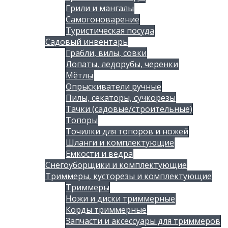
Грили и мангалы
Самогоноварение
Туристическая посуда
Садовый инвентарь
Грабли, вилы, совки
Лопаты, ледорубы, черенки
Мётлы
Опрыскиватели ручные
Пилы, секаторы, сучкорезы
Тачки (садовые/строительные)
Топоры
Точилки для топоров и ножей
Шланги и комплектующие
Емкости и ведра
Снегоуборщики и комплектующие
Триммеры, кусторезы и комплектующие
Триммеры
Ножи и диски триммерные
Корды триммерные
Запчасти и аксессуары для триммеров