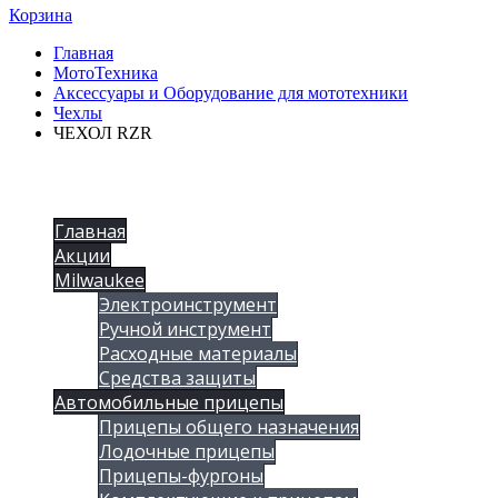
Корзина
Главная
МотоТехника
Аксессуары и Оборудование для мототехники
Чехлы
ЧЕХОЛ RZR
Главная
Акции
Milwaukee
Электроинструмент
Ручной инструмент
Расходные материалы
Средства защиты
Автомобильные прицепы
Прицепы общего назначения
Лодочные прицепы
Прицепы-фургоны