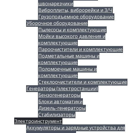
швонарезчики
Виброплиты, виброрейки и З/Ч
Грузоподъемное оборудование
Уборочное оборудование
Пылесосы и комплектующие
Мойки высокого давления и
комплектующие
Пароочистители и комплектующие
Подметальные машины и
комплектующие
Поломоечные машины и
комплектующие
Стеклоочистители и комплектующие
Генераторы (электростанции)
Бензогенераторы
Блоки автоматики
Дизель-генераторы
Стабилизаторы
Электроинструмент
Аккумуляторы и зарядные устройства для