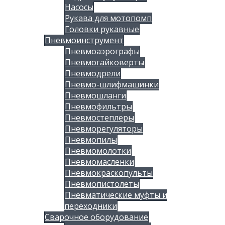
Насосы
Рукава для мотопомп
Головки рукавные
Пневмоинструмент
Пневмоаэрографы
Пневмогайковерты
Пневмодрели
Пневмо-шлифмашинки
Пневмошланги
Пневмофильтры
Пневмостеплеры
Пневморегуляторы
Пневмопилы
Пневмомолотки
Пневмомасленки
Пневмокраскопульты
Пневмопистолеты
Пневматические муфты и
переходники
Сварочное оборудование