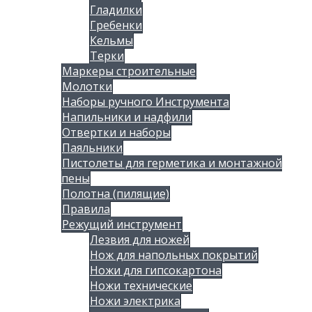
Гладилки
Гребенки
Кельмы
Терки
Маркеры строительные
Молотки
Наборы ручного Инструмента
Напильники и надфили
Отвертки и наборы
Паяльники
Пистолеты для герметика и монтажной
пены
Полотна (пилящие)
Правила
Режущий инструмент
Лезвия для ножей
Нож для напольных покрытий
Ножи для гипсокартона
Ножи технические
Ножи электрика