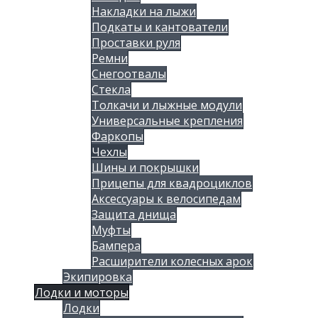
Накладки на лыжи
Подкаты и кантователи
Проставки руля
Ремни
Снегоотвалы
Стекла
Толкачи и лыжные модули
Универсальные крепления
Фаркопы
Чехлы
Шины и покрышки
Прицепы для квадроциклов
Аксессуары к велосипедам
Защита днища
Муфты
Бампера
Расширители колесных арок
Экипировка
Лодки и моторы
Лодки