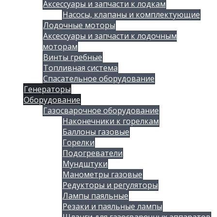
Аксессуары и запчасти к лодкам
Насосы, клапаны и комплектующие
Лодочные моторы
Аксессуары и запчасти к лодочным
моторам
Винты гребные
Топливная система
Спасательное оборудование
Генераторы
Оборудование
Газосварочное оборудование
Наконечники к горелкам
Баллоны газовые
Горелки
Подогреватели
Мундштуки
Манометры газовые
Редукторы и регуляторы
Лампы паяльные
Резаки и паяльные лампы