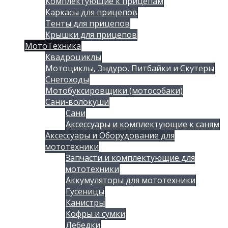
Комплектующие к прицепам
Каркасы для прицепов
Тенты для прицепов
Крышки для прицепов
МотоТехника
Квадроциклы
Мотоциклы, Эндуро, Питбайки и Скутеры
Снегоходы
Мотобуксировщики (мотособаки)
Сани-волокуши
Сани
Аксессуары и комплектующие к саням
Аксессуары и Оборудование для
мототехники
Запчасти и комплектующие для
мототехники
Аккумуляторы для мототехники
Гусеницы
Канистры
Кофры и сумки
Лебедки