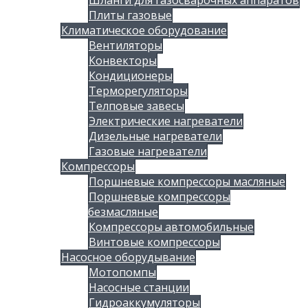
Шланги для газосварочных аппаратов
Плиты газовые
Климатическое оборудование
Вентиляторы
Конвекторы
Кондиционеры
Терморегуляторы
Телповые завесы
Электрические нагреватели
Дизельные нагреватели
Газовые нагреватели
Компрессоры
Поршневые компрессоры масляные
Поршневые компрессоры
безмасляные
Компрессоры автомобильные
Винтовые компрессоры
Насосное оборудывание
Мотопомпы
Насосные станции
Гидроаккумуляторы