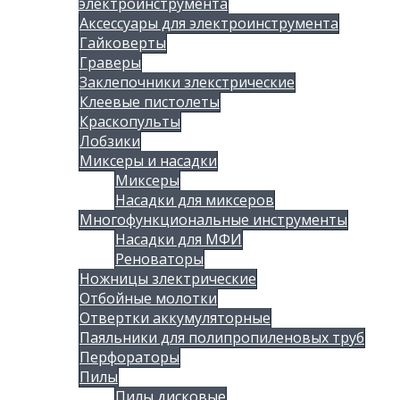
электроинструмента
Аксессуары для электроинструмента
Гайковерты
Граверы
Заклепочники злекстрические
Клеевые пистолеты
Краскопульты
Лобзики
Миксеры и насадки
Миксеры
Насадки для миксеров
Многофункциональные инструменты
Насадки для МФИ
Реноваторы
Ножницы злектрические
Отбойные молотки
Отвертки аккумуляторные
Паяльники для полипропиленовых труб
Перфораторы
Пилы
Пилы дисковые