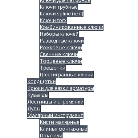
Ключи для патронов
Ключи трубные
Ключи spline (xzn)
Ключи torx
Комбинированные ключи
Наборы ключей
Разводные ключи
Рожковые ключи
Свечные ключи
Торцевые ключи
Трещотки
Шестигранные ключи
Кордщетки
Крюки для вязки арматуры
Кувалды
Лестницы и стремянки
Лупы
Малярный инструмент
Кисти малярные
Клинья монтажные
Шпатели