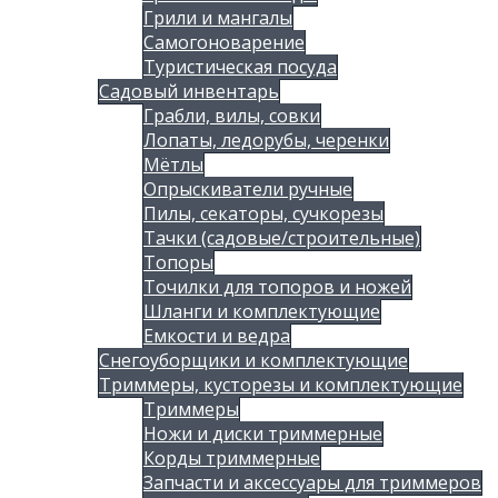
Грили и мангалы
Самогоноварение
Туристическая посуда
Садовый инвентарь
Грабли, вилы, совки
Лопаты, ледорубы, черенки
Мётлы
Опрыскиватели ручные
Пилы, секаторы, сучкорезы
Тачки (садовые/строительные)
Топоры
Точилки для топоров и ножей
Шланги и комплектующие
Емкости и ведра
Снегоуборщики и комплектующие
Триммеры, кусторезы и комплектующие
Триммеры
Ножи и диски триммерные
Корды триммерные
Запчасти и аксессуары для триммеров