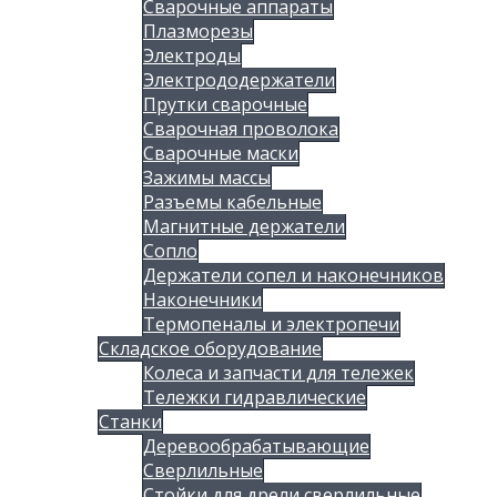
Сварочные аппараты
Плазморезы
Электроды
Электрододержатели
Прутки сварочные
Сварочная проволока
Сварочные маски
Зажимы массы
Разъемы кабельные
Магнитные держатели
Сопло
Держатели сопел и наконечников
Наконечники
Термопеналы и электропечи
Складское оборудование
Колеса и запчасти для тележек
Тележки гидравлические
Станки
Деревообрабатывающие
Сверлильные
Стойки для дрели сверлильные