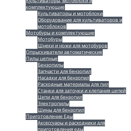
Культиваторы, мотоблоки и
комплектующие
Культиваторы и мотоблоки
Оборудование для культиваторов и
мотоблоков
Мотобуры и комплектующие
Мотобуры
Шнеки и ножи для мотобуров
Опрыскиватели автоматические
Пилы цепные
Бензопилы
Запчасти для бензопил
Насадки для бензопил
Расходные материалы для пил
Станки для заточки и клепания цепей
Цепи для бензопил
Электропилы
Шины для бензопил
Приготовление Еды
Аксессуары и расходники для
приготовления еды