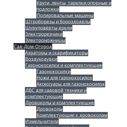
Круги, ленты, тарелки опорные и
подложки
Полировальные машины
Штроборезы и бороздоделы
Шуруповёрты дрели
Электрорезчики
Электроножницы
Сад-Дом-Огород
Аэраторы и скарификаторы
Воздуходувки
Газонокосилки и комплектующие
Газонокосилки
Ножи для газонокосилок
Аксессуары для газонокосилок
ДВС для садовой техники и
комплектующие
Дровоколы и комплектующие
Дровоколы
Комплектующие к дровоколам
Измельчители