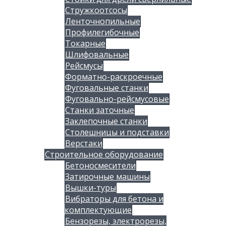
Стружкоотсосы
Ленточнопильные
Профилегибочные
Токарные
Шлифовальные
Рейсмусы
Форматно-раскроечные
Фуговальные станки
Фуговально-рейсмусовые
Станки заточные
Заклепочные станки
Столешницы и подставки
Верстаки
Строительное оборудование
Бетоносмесители
Затирочные машины
Вышки-туры
Вибраторы для бетона и
комплектующие
Бензорезы, электрорезы,