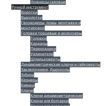
Ножницы садовые
Ручной инструмент
Воротки
Выколотки
Гвоздодеры, ломы, монтажки и
монтировки
Головки торцевые и аксессуары
Головки
Карданы
Переходники
Удлинители
Шпильковерты
Динамометрические ключи и гайковерты
Заклепочники, Дыроколы
Зубила
Кернеры
Киянки
Ключи
Ключи динамометрические
Ключи для болгарки