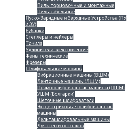
Пилы торцовочные и монтажные
Пилы сабельные
Пуско-Зарядные и Зарядные Устройства (ПУ
и ЗУ)
Рубанки
Степлеры и нейлеры
Точила
Удлинители электрические
Фены технические
Фрезеры
Шлифовальные машины
Вибрационные машины (ВШМ)
Ленточные машины (ЛШМ)
Прямошлифовальные машины (ПШМ)
УШМ (Болгарки)
Щеточные шлифователи
Эксцентриковые шлифовальные
машины
Дельташлифовальные машины
Для стен и потолков