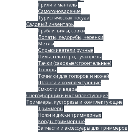
Грили и мангалы
Самогоноварение
Туристическая посуда
Садовый инвентарь
Грабли, вилы, совки
Лопаты, ледорубы, черенки
Мётлы
Опрыскиватели ручные
Пилы, секаторы, сучкорезы
Тачки (садовые/строительные)
Топоры
Точилки для топоров и ножей
Шланги и комплектующие
Емкости и ведра
Снегоуборщики и комплектующие
Триммеры, кусторезы и комплектующие
Триммеры
Ножи и диски триммерные
Корды триммерные
Запчасти и аксессуары для триммеров