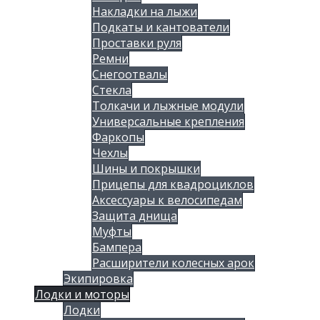
Накладки на лыжи
Подкаты и кантователи
Проставки руля
Ремни
Снегоотвалы
Стекла
Толкачи и лыжные модули
Универсальные крепления
Фаркопы
Чехлы
Шины и покрышки
Прицепы для квадроциклов
Аксессуары к велосипедам
Защита днища
Муфты
Бампера
Расширители колесных арок
Экипировка
Лодки и моторы
Лодки