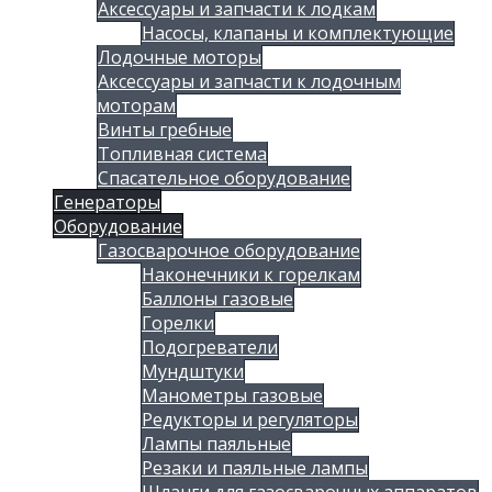
Аксессуары и запчасти к лодкам
Насосы, клапаны и комплектующие
Лодочные моторы
Аксессуары и запчасти к лодочным
моторам
Винты гребные
Топливная система
Спасательное оборудование
Генераторы
Оборудование
Газосварочное оборудование
Наконечники к горелкам
Баллоны газовые
Горелки
Подогреватели
Мундштуки
Манометры газовые
Редукторы и регуляторы
Лампы паяльные
Резаки и паяльные лампы