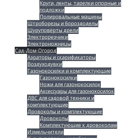
Круги, ленты, тарелки опорные и
подложки
Полировальные машины
Штроборезы и бороздоделы
Шуруповёрты дрели
Электрорезчики
Электроножницы
Сад-Дом-Огород
Аэраторы и скарификаторы
Воздуходувки
Газонокосилки и комплектующие
Газонокосилки
Ножи для газонокосилок
Аксессуары для газонокосилок
ДВС для садовой техники и
комплектующие
Дровоколы и комплектующие
Дровоколы
Комплектующие к дровоколам
Измельчители