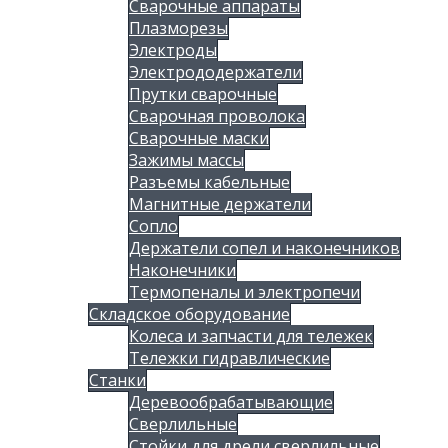
Сварочные аппараты
Плазморезы
Электроды
Электрододержатели
Прутки сварочные
Сварочная проволока
Сварочные маски
Зажимы массы
Разъемы кабельные
Магнитные держатели
Сопло
Держатели сопел и наконечников
Наконечники
Термопеналы и электропечи
Складское оборудование
Колеса и запчасти для тележек
Тележки гидравлические
Станки
Деревообрабатывающие
Сверлильные
Стойки для дрели сверлильные