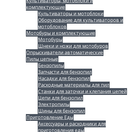
Культиваторы, мотоблоки и
комплектующие
Культиваторы и мотоблоки
Оборудование для культиваторов и
мотоблоков
Мотобуры и комплектующие
Мотобуры
Шнеки и ножи для мотобуров
Опрыскиватели автоматические
Пилы цепные
Бензопилы
Запчасти для бензопил
Насадки для бензопил
Расходные материалы для пил
Станки для заточки и клепания цепей
Цепи для бензопил
Электропилы
Шины для бензопил
Приготовление Еды
Аксессуары и расходники для
приготовления еды