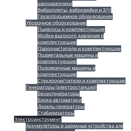
швонарезчики
Виброплиты, виброрейки и З/Ч
Грузоподъемное оборудование
Уборочное оборудование
Пылесосы и комплектующие
Мойки высокого давления и
комплектующие
Пароочистители и комплектующие
Подметальные машины и
комплектующие
Поломоечные машины и
комплектующие
Стеклоочистители и комплектующие
Генераторы (электростанции)
Бензогенераторы
Блоки автоматики
Дизель-генераторы
Стабилизаторы
Электроинструмент
Аккумуляторы и зарядные устройства для