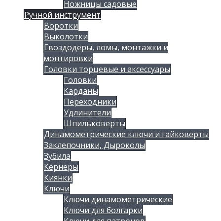
Ножницы садовые
Ручной инструмент
Воротки
Выколотки
Гвоздодеры, ломы, монтажки и
монтировки
Головки торцевые и аксессуары
Головки
Карданы
Переходники
Удлинители
Шпильковерты
Динамометрические ключи и гайковерты
Заклепочники, Дыроколы
Зубила
Кернеры
Киянки
Ключи
Ключи динамометрические
Ключи для болгарки