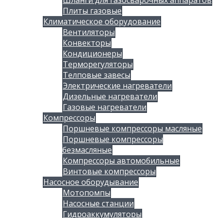
Шланги для газосварочных аппаратов
Плиты газовые
Климатическое оборудование
Вентиляторы
Конвекторы
Кондиционеры
Терморегуляторы
Телповые завесы
Электрические нагреватели
Дизельные нагреватели
Газовые нагреватели
Компрессоры
Поршневые компрессоры масляные
Поршневые компрессоры
безмасляные
Компрессоры автомобильные
Винтовые компрессоры
Насосное оборудывание
Мотопомпы
Насосные станции
Гидроаккумуляторы