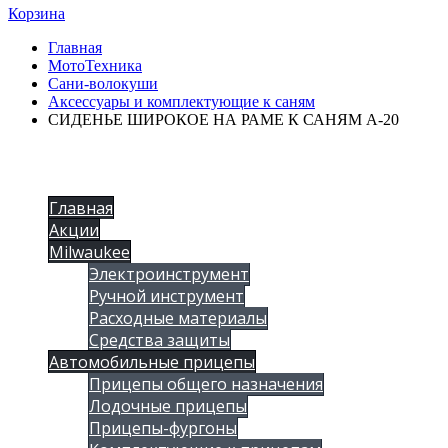
Корзина
Главная
МотоТехника
Сани-волокуши
Аксессуары и комплектующие к саням
СИДЕНЬЕ ШИРОКОЕ НА РАМЕ К САНЯМ А-20
Главная
Акции
Milwaukee
Электроинструмент
Ручной инструмент
Расходные материалы
Средства защиты
Автомобильные прицепы
Прицепы общего назначения
Лодочные прицепы
Прицепы-фургоны