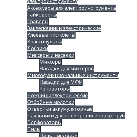
электроинструмента
Аксессуары для электроинструмента
Гайковерты
Граверы
Заклепочники злекстрические
Клеевые пистолеты
Краскопульты
Лобзики
Миксеры и насадки
Миксеры
Насадки для миксеров
Многофункциональные инструменты
Насадки для МФИ
Реноваторы
Ножницы злектрические
Отбойные молотки
Отвертки аккумуляторные
Паяльники для полипропиленовых труб
Перфораторы
Пилы
Пилы дисковые