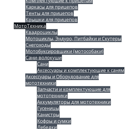
Комплектующие к прицепам
Каркасы для прицепов
Тенты для прицепов
Крышки для прицепов
МотоТехника
Квадроциклы
Мотоциклы, Эндуро, Питбайки и Скутеры
Снегоходы
Мотобуксировщики (мотособаки)
Сани-волокуши
Сани
Аксессуары и комплектующие к саням
Аксессуары и Оборудование для
мототехники
Запчасти и комплектующие для
мототехники
Аккумуляторы для мототехники
Гусеницы
Канистры
Кофры и сумки
Лебедки