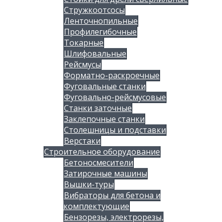
Стружкоотсосы
Ленточнопильные
Профилегибочные
Токарные
Шлифовальные
Рейсмусы
Форматно-раскроечные
Фуговальные станки
Фуговально-рейсмусовые
Станки заточные
Заклепочные станки
Столешницы и подставки
Верстаки
Строительное оборудование
Бетоносмесители
Затирочные машины
Вышки-туры
Вибраторы для бетона и
комплектующие
Бензорезы, электрорезы,