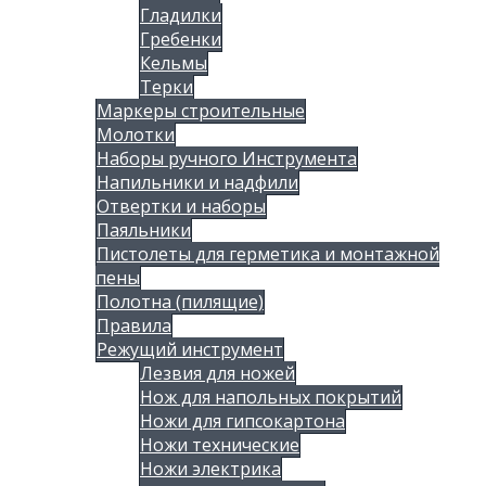
Гладилки
Гребенки
Кельмы
Терки
Маркеры строительные
Молотки
Наборы ручного Инструмента
Напильники и надфили
Отвертки и наборы
Паяльники
Пистолеты для герметика и монтажной
пены
Полотна (пилящие)
Правила
Режущий инструмент
Лезвия для ножей
Нож для напольных покрытий
Ножи для гипсокартона
Ножи технические
Ножи электрика