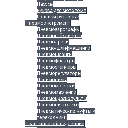
Насосы
Рукава для мотопомп
Головки рукавные
Пневмоинструмент
Пневмоаэрографы
Пневмогайковерты
Пневмодрели
Пневмо-шлифмашинки
Пневмошланги
Пневмофильтры
Пневмостеплеры
Пневморегуляторы
Пневмопилы
Пневмомолотки
Пневмомасленки
Пневмокраскопульты
Пневмопистолеты
Пневматические муфты и
переходники
Сварочное оборудование