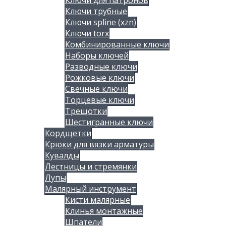
Ключи для патронов
Ключи трубные
Ключи spline (xzn)
Ключи torx
Комбинированные ключи
Наборы ключей
Разводные ключи
Рожковые ключи
Свечные ключи
Торцевые ключи
Трещотки
Шестигранные ключи
Кордщетки
Крюки для вязки арматуры
Кувалды
Лестницы и стремянки
Лупы
Малярный инструмент
Кисти малярные
Клинья монтажные
Шпатели