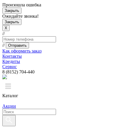
Произошла ошибка
Закрыть
Ожидайте звонка!
Закрыть
X
//
//
Отправить
Как оформить заказ
Контакты
Кредиты
Сервис
8 (8152) 704-440
Каталог
Акции