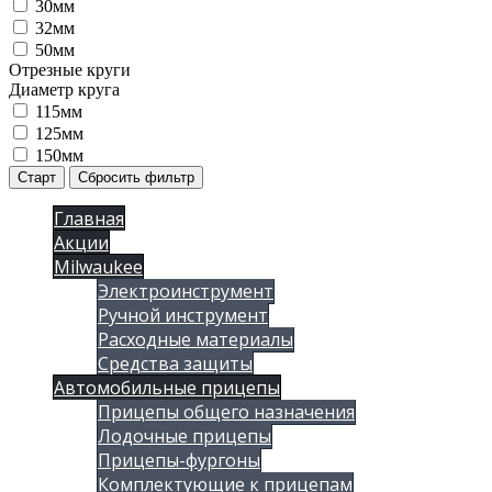
30мм
32мм
50мм
Отрезные круги
Диаметр круга
115мм
125мм
150мм
Старт
Сбросить фильтр
Главная
Акции
Milwaukee
Электроинструмент
Ручной инструмент
Расходные материалы
Средства защиты
Автомобильные прицепы
Прицепы общего назначения
Лодочные прицепы
Прицепы-фургоны
Комплектующие к прицепам