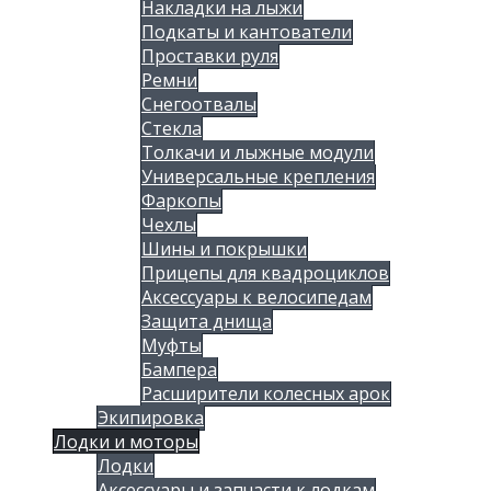
Накладки на лыжи
Подкаты и кантователи
Проставки руля
Ремни
Снегоотвалы
Стекла
Толкачи и лыжные модули
Универсальные крепления
Фаркопы
Чехлы
Шины и покрышки
Прицепы для квадроциклов
Аксессуары к велосипедам
Защита днища
Муфты
Бампера
Расширители колесных арок
Экипировка
Лодки и моторы
Лодки
Аксессуары и запчасти к лодкам