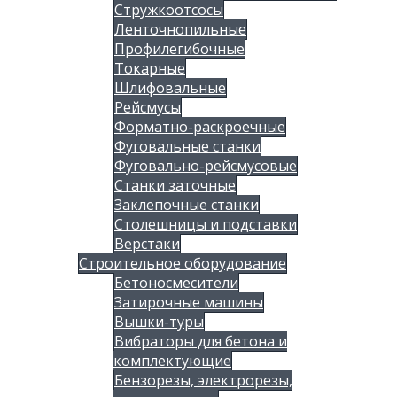
Стружкоотсосы
Ленточнопильные
Профилегибочные
Токарные
Шлифовальные
Рейсмусы
Форматно-раскроечные
Фуговальные станки
Фуговально-рейсмусовые
Станки заточные
Заклепочные станки
Столешницы и подставки
Верстаки
Строительное оборудование
Бетоносмесители
Затирочные машины
Вышки-туры
Вибраторы для бетона и
комплектующие
Бензорезы, электрорезы,