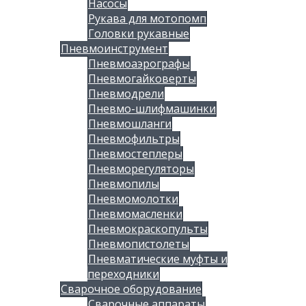
Насосы
Рукава для мотопомп
Головки рукавные
Пневмоинструмент
Пневмоаэрографы
Пневмогайковерты
Пневмодрели
Пневмо-шлифмашинки
Пневмошланги
Пневмофильтры
Пневмостеплеры
Пневморегуляторы
Пневмопилы
Пневмомолотки
Пневмомасленки
Пневмокраскопульты
Пневмопистолеты
Пневматические муфты и
переходники
Сварочное оборудование
Сварочные аппараты