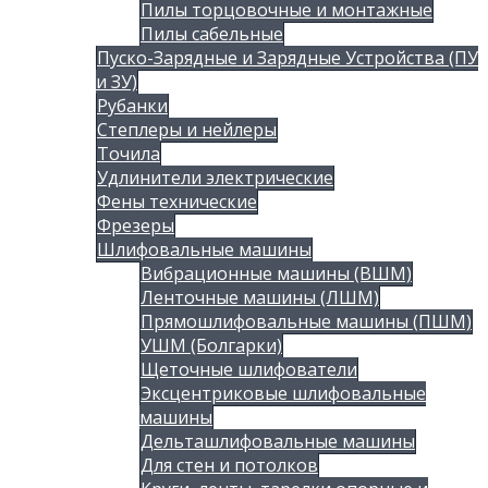
Пилы торцовочные и монтажные
Пилы сабельные
Пуско-Зарядные и Зарядные Устройства (ПУ
и ЗУ)
Рубанки
Степлеры и нейлеры
Точила
Удлинители электрические
Фены технические
Фрезеры
Шлифовальные машины
Вибрационные машины (ВШМ)
Ленточные машины (ЛШМ)
Прямошлифовальные машины (ПШМ)
УШМ (Болгарки)
Щеточные шлифователи
Эксцентриковые шлифовальные
машины
Дельташлифовальные машины
Для стен и потолков