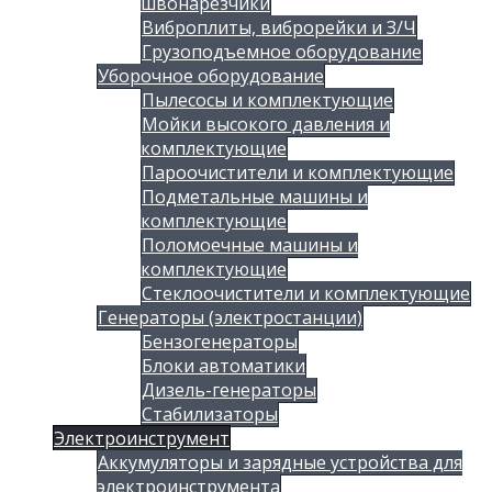
швонарезчики
Виброплиты, виброрейки и З/Ч
Грузоподъемное оборудование
Уборочное оборудование
Пылесосы и комплектующие
Мойки высокого давления и
комплектующие
Пароочистители и комплектующие
Подметальные машины и
комплектующие
Поломоечные машины и
комплектующие
Стеклоочистители и комплектующие
Генераторы (электростанции)
Бензогенераторы
Блоки автоматики
Дизель-генераторы
Стабилизаторы
Электроинструмент
Аккумуляторы и зарядные устройства для
электроинструмента