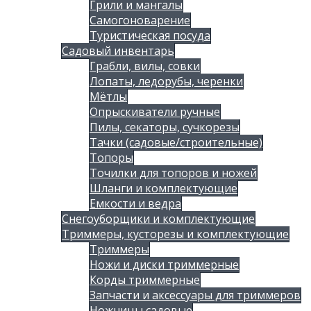
Грили и мангалы
Самогоноварение
Туристическая посуда
Садовый инвентарь
Грабли, вилы, совки
Лопаты, ледорубы, черенки
Мётлы
Опрыскиватели ручные
Пилы, секаторы, сучкорезы
Тачки (садовые/строительные)
Топоры
Точилки для топоров и ножей
Шланги и комплектующие
Емкости и ведра
Снегоуборщики и комплектующие
Триммеры, кусторезы и комплектующие
Триммеры
Ножи и диски триммерные
Корды триммерные
Запчасти и аксессуары для триммеров
Ножницы садовые