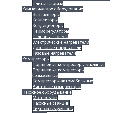
Плиты газовые
Климатическое оборудование
Вентиляторы
Конвекторы
Кондиционеры
Терморегуляторы
Телповые завесы
Электрические нагреватели
Дизельные нагреватели
Газовые нагреватели
Компрессоры
Поршневые компрессоры масляные
Поршневые компрессоры
безмасляные
Компрессоры автомобильные
Винтовые компрессоры
Насосное оборудывание
Мотопомпы
Насосные станции
Гидроаккумуляторы