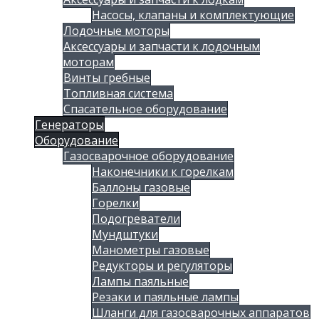
Насосы, клапаны и комплектующие
Лодочные моторы
Аксессуары и запчасти к лодочным
моторам
Винты гребные
Топливная система
Спасательное оборудование
Генераторы
Оборудование
Газосварочное оборудование
Наконечники к горелкам
Баллоны газовые
Горелки
Подогреватели
Мундштуки
Манометры газовые
Редукторы и регуляторы
Лампы паяльные
Резаки и паяльные лампы
Шланги для газосварочных аппаратов