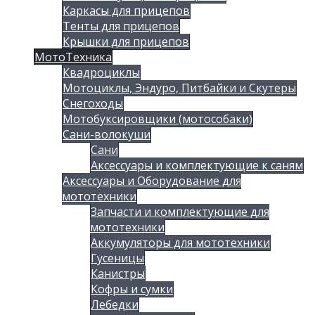
Каркасы для прицепов
Тенты для прицепов
Крышки для прицепов
МотоТехника
Квадроциклы
Мотоциклы, Эндуро, Питбайки и Скутеры
Снегоходы
Мотобуксировщики (мотособаки)
Сани-волокуши
Сани
Аксессуары и комплектующие к саням
Аксессуары и Оборудование для
мототехники
Запчасти и комплектующие для
мототехники
Аккумуляторы для мототехники
Гусеницы
Канистры
Кофры и сумки
Лебедки