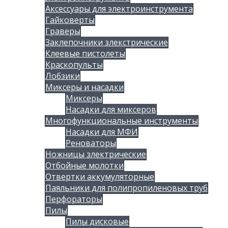
Аксессуары для электроинструмента
Гайковерты
Граверы
Заклепочники злекстрические
Клеевые пистолеты
Краскопульты
Лобзики
Миксеры и насадки
Миксеры
Насадки для миксеров
Многофункциональные инструменты
Насадки для МФИ
Реноваторы
Ножницы злектрические
Отбойные молотки
Отвертки аккумуляторные
Паяльники для полипропиленовых труб
Перфораторы
Пилы
Пилы дисковые