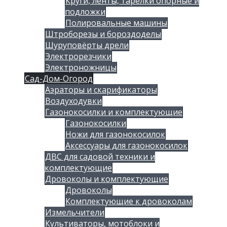
Круги, ленты, тарелки опорные и
подложки
Полировальные машины
Штроборезы и бороздоделы
Шуруповёрты дрели
Электрорезчики
Электроножницы
Сад-Дом-Огород
Аэраторы и скарификаторы
Воздуходувки
Газонокосилки и комплектующие
Газонокосилки
Ножи для газонокосилок
Аксессуары для газонокосилок
ДВС для садовой техники и
комплектующие
Дровоколы и комплектующие
Дровоколы
Комплектующие к дровоколам
Измельчители
Культиваторы, мотоблоки и