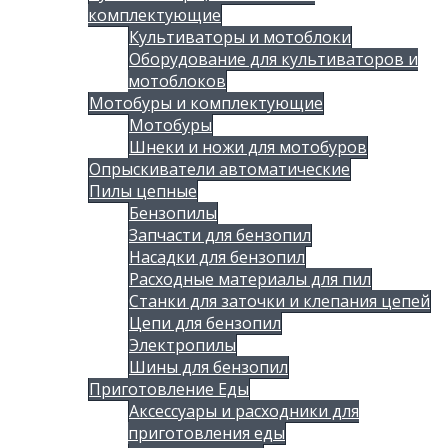
комплектующие
Культиваторы и мотоблоки
Оборудование для культиваторов и
мотоблоков
Мотобуры и комплектующие
Мотобуры
Шнеки и ножи для мотобуров
Опрыскиватели автоматические
Пилы цепные
Бензопилы
Запчасти для бензопил
Насадки для бензопил
Расходные материалы для пил
Станки для заточки и клепания цепей
Цепи для бензопил
Электропилы
Шины для бензопил
Приготовление Еды
Аксессуары и расходники для
приготовления еды