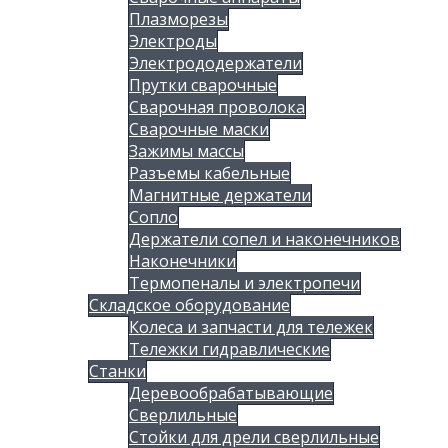
Плазморезы
Электроды
Электрододержатели
Прутки сварочные
Сварочная проволока
Сварочные маски
Зажимы массы
Разъемы кабельные
Магнитные держатели
Сопло
Держатели сопел и наконечников
Наконечники
Термопеналы и электропечи
Складское оборудование
Колеса и запчасти для тележек
Тележки гидравлические
Станки
Деревообрабатывающие
Сверлильные
Стойки для дрели сверлильные