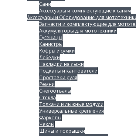
Сани
Аксессуары и комплектующие к саням
Аксессуары и Оборудование для мототехник
Запчасти и комплектующие для мототе
Аккумуляторы для мототехники
Гусеницы
Канистры
Кофры и сумки
Лебедки
Накладки на лыжи
Подкаты и кантователи
Проставки руля
Ремни
Снегоотвалы
Стекла
Толкачи и лыжные модули
Универсальные крепления
Фаркопы
Чехлы
Шины и покрышки