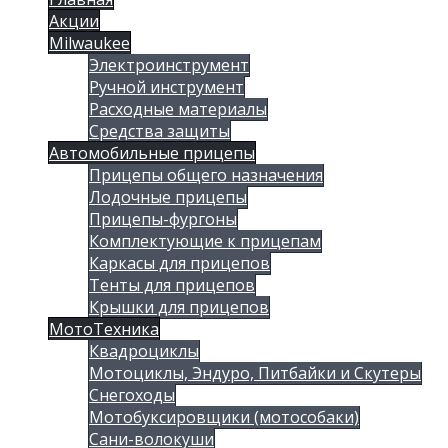
Акции
Milwaukee
Электроинструмент
Ручной инструмент
Расходные материалы
Средства защиты
Автомобильные прицепы
Прицепы общего назначения
Лодочные прицепы
Прицепы-фургоны
Комплектующие к прицепам
Каркасы для прицепов
Тенты для прицепов
Крышки для прицепов
МотоТехника
Квадроциклы
Мотоциклы, Эндуро, Питбайки и Скутеры
Снегоходы
Мотобуксировщики (мотособаки)
Сани-волокуши