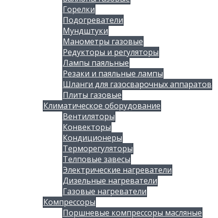
Горелки
Подогреватели
Мундштуки
Манометры газовые
Редукторы и регуляторы
Лампы паяльные
Резаки и паяльные лампы
Шланги для газосварочных аппаратов
Плиты газовые
Климатическое оборудование
Вентиляторы
Конвекторы
Кондиционеры
Терморегуляторы
Телповые завесы
Электрические нагреватели
Дизельные нагреватели
Газовые нагреватели
Компрессоры
Поршневые компрессоры масляные