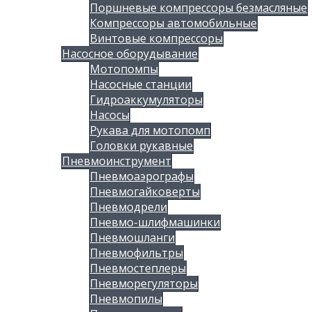
Поршневые компрессоры безмасляные
Компрессоры автомобильные
Винтовые компрессоры
Насосное оборудывание
Мотопомпы
Насосные станции
Гидроаккумуляторы
Насосы
Рукава для мотопомп
Головки рукавные
Пневмоинструмент
Пневмоаэрографы
Пневмогайковерты
Пневмодрели
Пневмо-шлифмашинки
Пневмошланги
Пневмофильтры
Пневмостеплеры
Пневморегуляторы
Пневмопилы