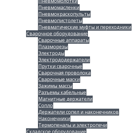
Пневмомолотки
Пневмомасленки
Пневмокраскопульты
Пневмопистолеты
Пневматические муфты и переходники
Сварочное оборудование
Сварочные аппараты
Плазморезы
Электроды
Электрододержатели
Прутки сварочные
Сварочная проволока
Сварочные маски
Зажимы массы
Разъемы кабельные
Магнитные держатели
Сопло
Держатели сопел и наконечников
Наконечники
Термопеналы и электропечи
Складское оборудование