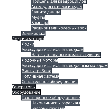
Прицепы для квадроциклов
Аксессуары к велосипедам
Защита днища
Муфты
Бампера
Расширители колесных арок
Экипировка
Лодки и моторы
Лодки
Аксессуары и запчасти к лодкам
Насосы, клапаны и комплектующие
Лодочные моторы
Аксессуары и запчасти к лодочным моторам
Винты гребные
Топливная система
Спасательное оборудование
Генераторы
Оборудование
Газосварочное оборудование
Наконечники к горелкам
Баллоны газовые