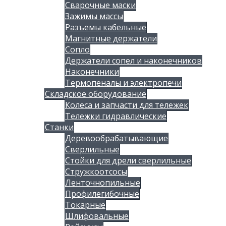
Сварочные маски
Зажимы массы
Разъемы кабельные
Магнитные держатели
Сопло
Держатели сопел и наконечников
Наконечники
Термопеналы и электропечи
Складское оборудование
Колеса и запчасти для тележек
Тележки гидравлические
Станки
Деревообрабатывающие
Сверлильные
Стойки для дрели сверлильные
Стружкоотсосы
Ленточнопильные
Профилегибочные
Токарные
Шлифовальные