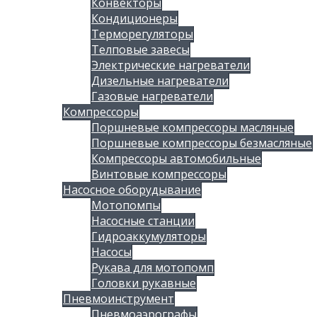
Конвекторы
Кондиционеры
Терморегуляторы
Телповые завесы
Электрические нагреватели
Дизельные нагреватели
Газовые нагреватели
Компрессоры
Поршневые компрессоры масляные
Поршневые компрессоры безмасляные
Компрессоры автомобильные
Винтовые компрессоры
Насосное оборудывание
Мотопомпы
Насосные станции
Гидроаккумуляторы
Насосы
Рукава для мотопомп
Головки рукавные
Пневмоинструмент
Пневмоаэрографы