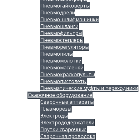
Пневмогайковерты
Пневмодрели
Пневмо-шлифмашинки
Пневмошланги
Пневмофильтры
Пневмостеплеры
Пневморегуляторы
Пневмопилы
Пневмомолотки
Пневмомасленки
Пневмокраскопульты
Пневмопистолеты
Пневматические муфты и переходники
Сварочное оборудование
Сварочные аппараты
Плазморезы
Электроды
Электрододержатели
Прутки сварочные
Сварочная проволока