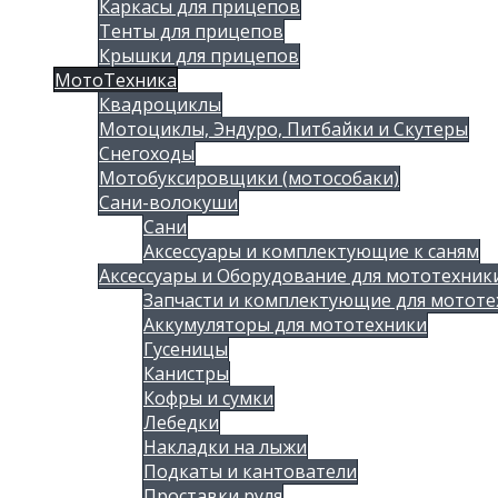
Каркасы для прицепов
Тенты для прицепов
Крышки для прицепов
МотоТехника
Квадроциклы
Мотоциклы, Эндуро, Питбайки и Скутеры
Снегоходы
Мотобуксировщики (мотособаки)
Сани-волокуши
Сани
Аксессуары и комплектующие к саням
Аксессуары и Оборудование для мототехник
Запчасти и комплектующие для мототе
Аккумуляторы для мототехники
Гусеницы
Канистры
Кофры и сумки
Лебедки
Накладки на лыжи
Подкаты и кантователи
Проставки руля