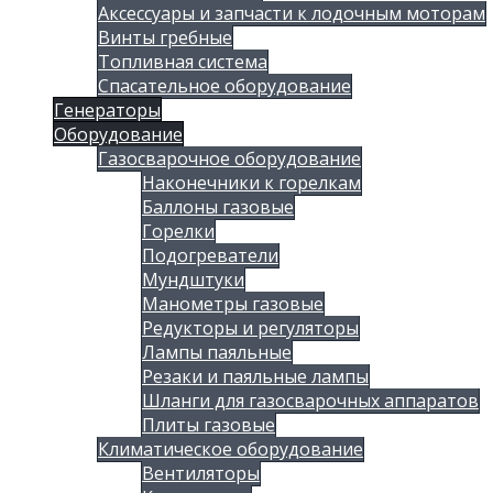
Аксессуары и запчасти к лодочным моторам
Винты гребные
Топливная система
Спасательное оборудование
Генераторы
Оборудование
Газосварочное оборудование
Наконечники к горелкам
Баллоны газовые
Горелки
Подогреватели
Мундштуки
Манометры газовые
Редукторы и регуляторы
Лампы паяльные
Резаки и паяльные лампы
Шланги для газосварочных аппаратов
Плиты газовые
Климатическое оборудование
Вентиляторы