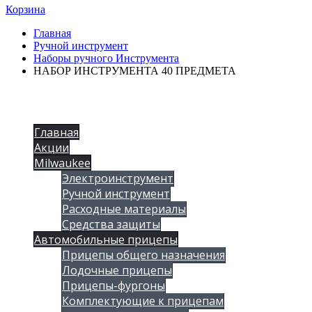
Корзина
Главная
Ручной инструмент
Наборы ручного Инструмента
НАБОР ИНСТРУМЕНТА 40 ПРЕДМЕТА
Главная
Акции
Milwaukee
Электроинструмент
Ручной инструмент
Расходные материалы
Средства защиты
Автомобильные прицепы
Прицепы общего назначения
Лодочные прицепы
Прицепы-фургоны
Комплектующие к прицепам