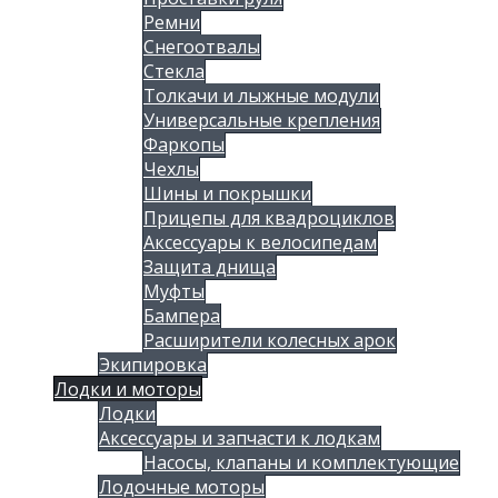
Ремни
Снегоотвалы
Стекла
Толкачи и лыжные модули
Универсальные крепления
Фаркопы
Чехлы
Шины и покрышки
Прицепы для квадроциклов
Аксессуары к велосипедам
Защита днища
Муфты
Бампера
Расширители колесных арок
Экипировка
Лодки и моторы
Лодки
Аксессуары и запчасти к лодкам
Насосы, клапаны и комплектующие
Лодочные моторы