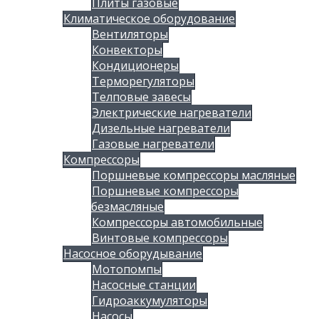
Плиты газовые
Климатическое оборудование
Вентиляторы
Конвекторы
Кондиционеры
Терморегуляторы
Телповые завесы
Электрические нагреватели
Дизельные нагреватели
Газовые нагреватели
Компрессоры
Поршневые компрессоры масляные
Поршневые компрессоры
безмасляные
Компрессоры автомобильные
Винтовые компрессоры
Насосное оборудывание
Мотопомпы
Насосные станции
Гидроаккумуляторы
Насосы