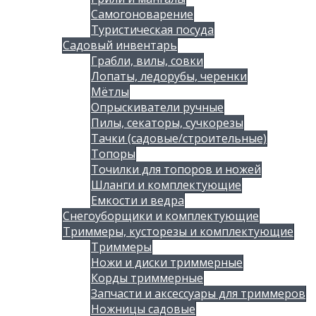
Самогоноварение
Туристическая посуда
Садовый инвентарь
Грабли, вилы, совки
Лопаты, ледорубы, черенки
Мётлы
Опрыскиватели ручные
Пилы, секаторы, сучкорезы
Тачки (садовые/строительные)
Топоры
Точилки для топоров и ножей
Шланги и комплектующие
Емкости и ведра
Снегоуборщики и комплектующие
Триммеры, кусторезы и комплектующие
Триммеры
Ножи и диски триммерные
Корды триммерные
Запчасти и аксессуары для триммеров
Ножницы садовые