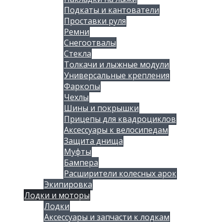
Подкаты и кантователи
Проставки руля
Ремни
Снегоотвалы
Стекла
Толкачи и лыжные модули
Универсальные крепления
Фаркопы
Чехлы
Шины и покрышки
Прицепы для квадроциклов
Аксессуары к велосипедам
Защита днища
Муфты
Бампера
Расширители колесных арок
Экипировка
Лодки и моторы
Лодки
Аксессуары и запчасти к лодкам