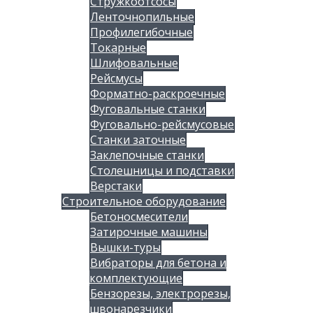
Стружкоотсосы
Ленточнопильные
Профилегибочные
Токарные
Шлифовальные
Рейсмусы
Форматно-раскроечные
Фуговальные станки
Фуговально-рейсмусовые
Станки заточные
Заклепочные станки
Столешницы и подставки
Верстаки
Строительное оборудование
Бетоносмесители
Затирочные машины
Вышки-туры
Вибраторы для бетона и
комплектующие
Бензорезы, электрорезы,
швонарезчики