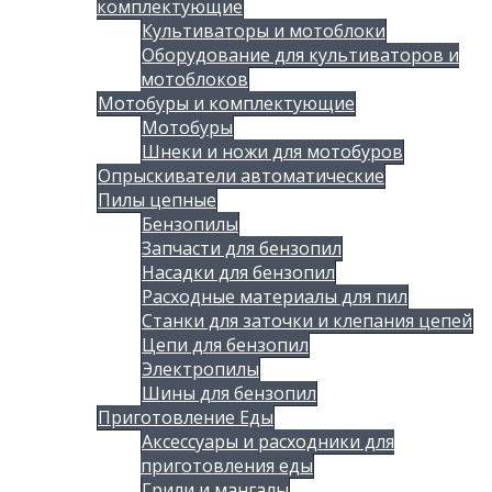
комплектующие
Культиваторы и мотоблоки
Оборудование для культиваторов и
мотоблоков
Мотобуры и комплектующие
Мотобуры
Шнеки и ножи для мотобуров
Опрыскиватели автоматические
Пилы цепные
Бензопилы
Запчасти для бензопил
Насадки для бензопил
Расходные материалы для пил
Станки для заточки и клепания цепей
Цепи для бензопил
Электропилы
Шины для бензопил
Приготовление Еды
Аксессуары и расходники для
приготовления еды
Грили и мангалы