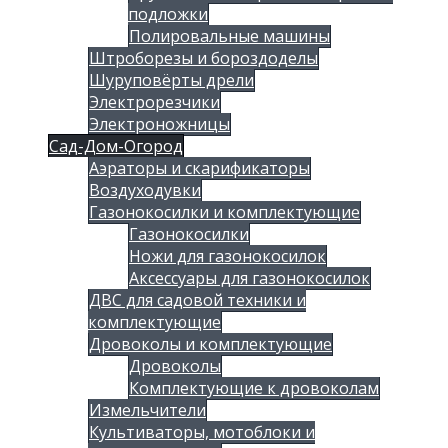
подложки
Полировальные машины
Штроборезы и бороздоделы
Шуруповёрты дрели
Электрорезчики
Электроножницы
Сад-Дом-Огород
Аэраторы и скарификаторы
Воздуходувки
Газонокосилки и комплектующие
Газонокосилки
Ножи для газонокосилок
Аксессуары для газонокосилок
ДВС для садовой техники и
комплектующие
Дровоколы и комплектующие
Дровоколы
Комплектующие к дровоколам
Измельчители
Культиваторы, мотоблоки и