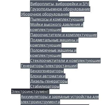
Виброплиты, виброрейки и З/Ч
Грузоподъемное оборудование
Уборочное оборудование
Пылесосы и комплектующие
Мойки высокого давления и
комплектующие
Пароочистители и комплектующие
Подметальные машины и
комплектующие
Поломоечные машины и
комплектующие
Стеклоочистители и комплектующие
Генераторы (электростанции)
Бензогенераторы
Блоки автоматики
Дизель-генераторы
Стабилизаторы
Электроинструмент
Аккумуляторы и зарядные устройства для
электроинструмента