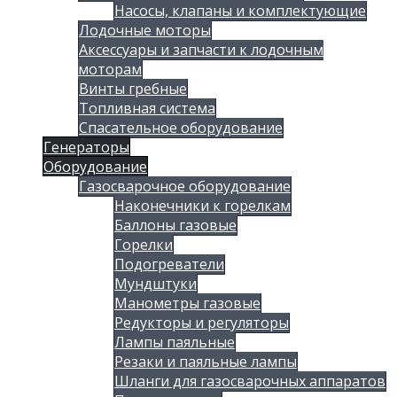
Насосы, клапаны и комплектующие
Лодочные моторы
Аксессуары и запчасти к лодочным
моторам
Винты гребные
Топливная система
Спасательное оборудование
Генераторы
Оборудование
Газосварочное оборудование
Наконечники к горелкам
Баллоны газовые
Горелки
Подогреватели
Мундштуки
Манометры газовые
Редукторы и регуляторы
Лампы паяльные
Резаки и паяльные лампы
Шланги для газосварочных аппаратов