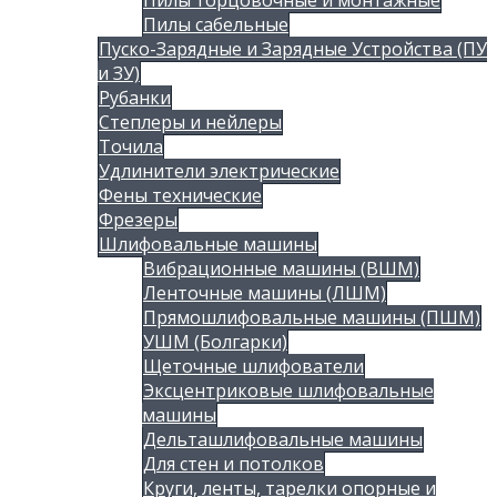
Пилы торцовочные и монтажные
Пилы сабельные
Пуско-Зарядные и Зарядные Устройства (ПУ
и ЗУ)
Рубанки
Степлеры и нейлеры
Точила
Удлинители электрические
Фены технические
Фрезеры
Шлифовальные машины
Вибрационные машины (ВШМ)
Ленточные машины (ЛШМ)
Прямошлифовальные машины (ПШМ)
УШМ (Болгарки)
Щеточные шлифователи
Эксцентриковые шлифовальные
машины
Дельташлифовальные машины
Для стен и потолков
Круги, ленты, тарелки опорные и