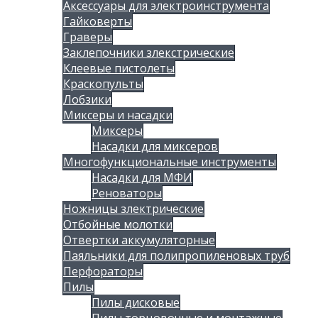
Аксессуары для электроинструмента
Гайковерты
Граверы
Заклепочники злекстрические
Клеевые пистолеты
Краскопульты
Лобзики
Миксеры и насадки
Миксеры
Насадки для миксеров
Многофункциональные инструменты
Насадки для МФИ
Реноваторы
Ножницы злектрические
Отбойные молотки
Отвертки аккумуляторные
Паяльники для полипропиленовых труб
Перфораторы
Пилы
Пилы дисковые