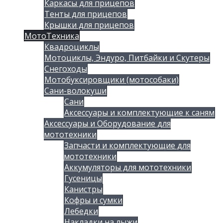
Каркасы для прицепов
Тенты для прицепов
Крышки для прицепов
МотоТехника
Квадроциклы
Мотоциклы, Эндуро, Питбайки и Скутеры
Снегоходы
Мотобуксировщики (мотособаки)
Сани-волокуши
Сани
Аксессуары и комплектующие к саням
Аксессуары и Оборудование для
мототехники
Запчасти и комплектующие для
мототехники
Аккумуляторы для мототехники
Гусеницы
Канистры
Кофры и сумки
Лебедки
Накладки на лыжи