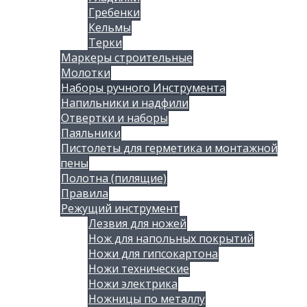
Гребенки
Кельмы
Терки
Маркеры строительные
Молотки
Наборы ручного Инструмента
Напильники и надфили
Отвертки и наборы
Паяльники
Пистолеты для герметика и монтажной
пены
Полотна (пилящие)
Правила
Режущий инструмент
Лезвия для ножей
Нож для напольных покрытий
Ножи для гипсокартона
Ножи технические
Ножи электрика
Ножницы по металлу