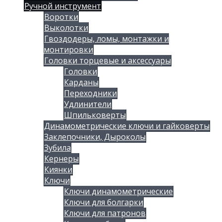
Ручной инструмент
Воротки
Выколотки
Гвоздодеры, ломы, монтажки и
монтировки
Головки торцевые и аксессуары
Головки
Карданы
Переходники
Удлинители
Шпильковерты
Динамометрические ключи и гайковерты
Заклепочники, Дыроколы
Зубила
Кернеры
Киянки
Ключи
Ключи динамометрические
Ключи для болгарки
Ключи для патронов