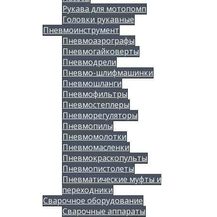
Рукава для мотопомп
Головки рукавные
Пневмоинструмент
Пневмоаэрографы
Пневмогайковерты
Пневмодрели
Пневмо-шлифмашинки
Пневмошланги
Пневмофильтры
Пневмостеплеры
Пневморегуляторы
Пневмопилы
Пневмомолотки
Пневмомасленки
Пневмокраскопульты
Пневмопистолеты
Пневматические муфты и
переходники
Сварочное оборудование
Сварочные аппараты