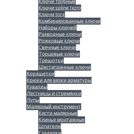
Ключи трубные
Ключи spline (xzn)
Ключи torx
Комбинированные ключи
Наборы ключей
Разводные ключи
Рожковые ключи
Свечные ключи
Торцевые ключи
Трещотки
Шестигранные ключи
Кордщетки
Крюки для вязки арматуры
Кувалды
Лестницы и стремянки
Лупы
Малярный инструмент
Кисти малярные
Клинья монтажные
Шпатели
Гладилки