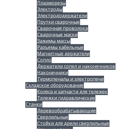
Плазморезы
Электроды
Электрододержатели
Прутки сварочные
Сварочная проволока
Сварочные маски
Зажимы массы
Разъемы кабельные
Магнитные держатели
Сопло
Держатели сопел и наконечников
Наконечники
Термопеналы и электропечи
Складское оборудование
Колеса и запчасти для тележек
Тележки гидравлические
Станки
Деревообрабатывающие
Сверлильные
Стойки для дрели сверлильные