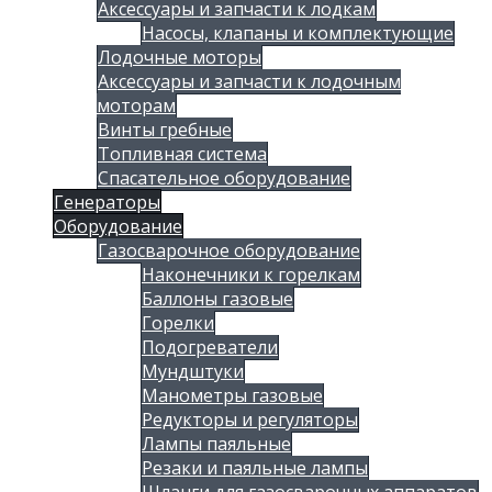
Аксессуары и запчасти к лодкам
Насосы, клапаны и комплектующие
Лодочные моторы
Аксессуары и запчасти к лодочным
моторам
Винты гребные
Топливная система
Спасательное оборудование
Генераторы
Оборудование
Газосварочное оборудование
Наконечники к горелкам
Баллоны газовые
Горелки
Подогреватели
Мундштуки
Манометры газовые
Редукторы и регуляторы
Лампы паяльные
Резаки и паяльные лампы