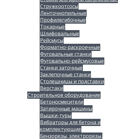
Стружкоотсосы
Ленточнопильные
Профилегибочные
Токарные
Шлифовальные
Рейсмусы
Форматно-раскроечные
Фуговальные станки
Фуговально-рейсмусовые
Станки заточные
Заклепочные станки
Столешницы и подставки
Верстаки
Строительное оборудование
Бетоносмесители
Затирочные машины
Вышки-туры
Вибраторы для бетона и
комплектующие
Бензорезы, электрорезы,