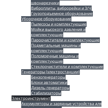
швонарезчики
Виброплиты, виброрейки и З/Ч
Грузоподъемное оборудование
Уборочное оборудование
Пылесосы и комплектующие
Мойки высокого давления и
комплектующие
Пароочистители и комплектующие
Подметальные машины и
комплектующие
Поломоечные машины и
комплектующие
Стеклоочистители и комплектующие
Генераторы (электростанции)
Бензогенераторы
Блоки автоматики
Дизель-генераторы
Стабилизаторы
Электроинструмент
Аккумуляторы и зарядные устройства для