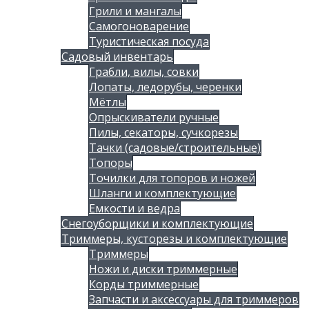
Грили и мангалы
Самогоноварение
Туристическая посуда
Садовый инвентарь
Грабли, вилы, совки
Лопаты, ледорубы, черенки
Мётлы
Опрыскиватели ручные
Пилы, секаторы, сучкорезы
Тачки (садовые/строительные)
Топоры
Точилки для топоров и ножей
Шланги и комплектующие
Емкости и ведра
Снегоуборщики и комплектующие
Триммеры, кусторезы и комплектующие
Триммеры
Ножи и диски триммерные
Корды триммерные
Запчасти и аксессуары для триммеров