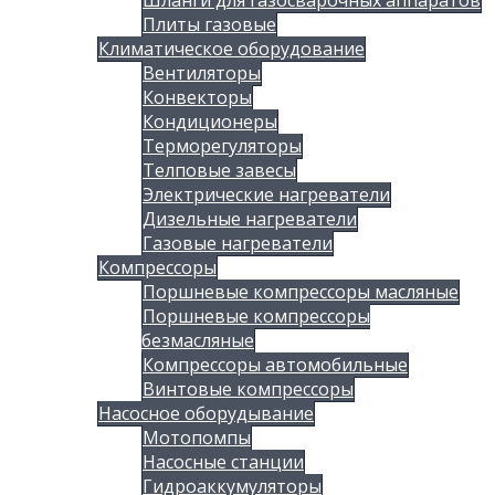
Шланги для газосварочных аппаратов
Плиты газовые
Климатическое оборудование
Вентиляторы
Конвекторы
Кондиционеры
Терморегуляторы
Телповые завесы
Электрические нагреватели
Дизельные нагреватели
Газовые нагреватели
Компрессоры
Поршневые компрессоры масляные
Поршневые компрессоры
безмасляные
Компрессоры автомобильные
Винтовые компрессоры
Насосное оборудывание
Мотопомпы
Насосные станции
Гидроаккумуляторы