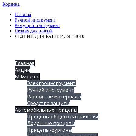
Корзина
Главная
Ручной инструмент
Режущий инструмент
Лезвия для ножей
ЛЕЗВИЕ ДЛЯ РАШПИЛЯ Т4010
Главная
Акции
Milwaukee
Электроинструмент
Ручной инструмент
Расходные материалы
Средства защиты
Автомобильные прицепы
Прицепы общего назначения
Лодочные прицепы
Прицепы-фургоны