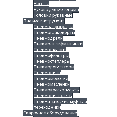
Насосы
Рукава для мотопомп
Головки рукавные
Пневмоинструмент
Пневмоаэрографы
Пневмогайковерты
Пневмодрели
Пневмо-шлифмашинки
Пневмошланги
Пневмофильтры
Пневмостеплеры
Пневморегуляторы
Пневмопилы
Пневмомолотки
Пневмомасленки
Пневмокраскопульты
Пневмопистолеты
Пневматические муфты и
переходники
Сварочное оборудование