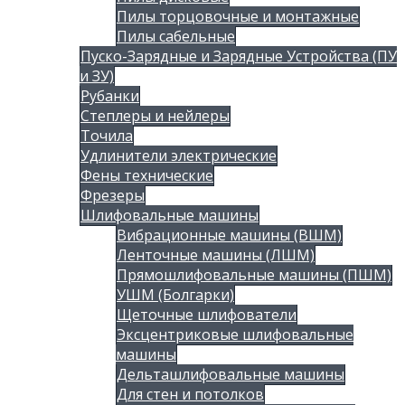
Пилы торцовочные и монтажные
Пилы сабельные
Пуско-Зарядные и Зарядные Устройства (ПУ
и ЗУ)
Рубанки
Степлеры и нейлеры
Точила
Удлинители электрические
Фены технические
Фрезеры
Шлифовальные машины
Вибрационные машины (ВШМ)
Ленточные машины (ЛШМ)
Прямошлифовальные машины (ПШМ)
УШМ (Болгарки)
Щеточные шлифователи
Эксцентриковые шлифовальные
машины
Дельташлифовальные машины
Для стен и потолков