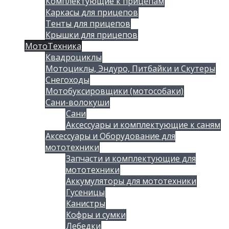
Комплектующие к прицепам
Каркасы для прицепов
Тенты для прицепов
Крышки для прицепов
МотоТехника
Квадроциклы
Мотоциклы, Эндуро, Питбайки и Скутеры
Снегоходы
Мотобуксировщики (мотособаки)
Сани-волокуши
Сани
Аксессуары и комплектующие к саням
Аксессуары и Оборудование для
мототехники
Запчасти и комплектующие для
мототехники
Аккумуляторы для мототехники
Гусеницы
Канистры
Кофры и сумки
Лебедки