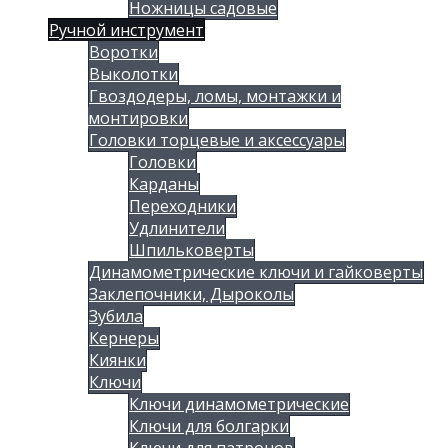
Ножницы садовые
Ручной инструмент
Воротки
Выколотки
Гвоздодеры, ломы, монтажки и
монтировки
Головки торцевые и аксессуары
Головки
Карданы
Переходники
Удлинители
Шпильковерты
Динамометрические ключи и гайковерты
Заклепочники, Дыроколы
Зубила
Кернеры
Киянки
Ключи
Ключи динамометрические
Ключи для болгарки