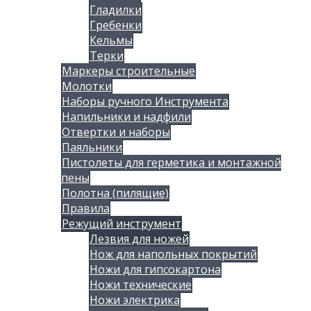
Гладилки
Гребенки
Кельмы
Терки
Маркеры строительные
Молотки
Наборы ручного Инструмента
Напильники и надфили
Отвертки и наборы
Паяльники
Пистолеты для герметика и монтажной
пены
Полотна (пилящие)
Правила
Режущий инструмент
Лезвия для ножей
Нож для напольных покрытий
Ножи для гипсокартона
Ножи технические
Ножи электрика