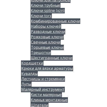
Ключи для патронов
Ключи трубные
Ключи spline (xzn)
Ключи torx
Комбинированные ключи
Наборы ключей
Разводные ключи
Рожковые ключи
Свечные ключи
Торцевые ключи
Трещотки
Шестигранные ключи
Кордщетки
Крюки для вязки арматуры
Кувалды
Лестницы и стремянки
Лупы
Малярный инструмент
Кисти малярные
Клинья монтажные
Шпатели