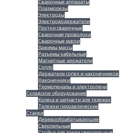
Сварочные аппараты
Плазморезы
Электроды
Электрододержатели
Прутки сварочные
Сварочная проволока
Сварочные маски
Зажимы массы
Разъемы кабельные
Магнитные держатели
Сопло
Держатели сопел и наконечников
Наконечники
Термопеналы и электропечи
Складское оборудование
Колеса и запчасти для тележек
Тележки гидравлические
Станки
Деревообрабатывающие
Сверлильные
Стойки для дрели сверлильные