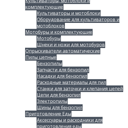
Культиваторы, мотоблоки и
комплектующие
Культиваторы и мотоблоки
Оборудование для культиваторов и
мотоблоков
Мотобуры и комплектующие
Мотобуры
Шнеки и ножи для мотобуров
Опрыскиватели автоматические
Пилы цепные
Бензопилы
Запчасти для бензопил
Насадки для бензопил
Расходные материалы для пил
Станки для заточки и клепания цепей
Цепи для бензопил
Электропилы
Шины для бензопил
Приготовление Еды
Аксессуары и расходники для
приготовления еды