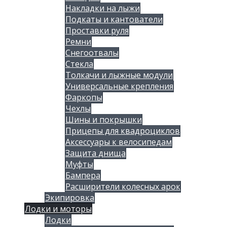
Накладки на лыжи
Подкаты и кантователи
Проставки руля
Ремни
Снегоотвалы
Стекла
Толкачи и лыжные модули
Универсальные крепления
Фаркопы
Чехлы
Шины и покрышки
Прицепы для квадроциклов
Аксессуары к велосипедам
Защита днища
Муфты
Бампера
Расширители колесных арок
Экипировка
Лодки и моторы
Лодки