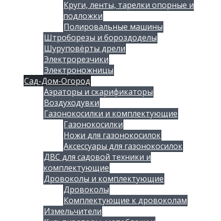
Круги, ленты, тарелки опорные и
подложки
Полировальные машины
Штроборезы и бороздоделы
Шуруповёрты дрели
Электрорезчики
Электроножницы
Сад-Дом-Огород
Аэраторы и скарификаторы
Воздуходувки
Газонокосилки и комплектующие
Газонокосилки
Ножи для газонокосилок
Аксессуары для газонокосилок
ДВС для садовой техники и
комплектующие
Дровоколы и комплектующие
Дровоколы
Комплектующие к дровоколам
Измельчители