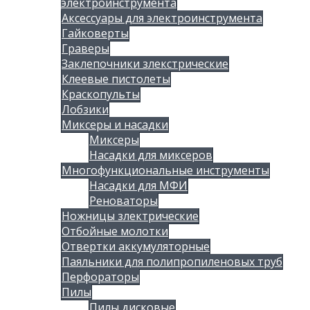
электроинструмента
Аксессуары для электроинструмента
Гайковерты
Граверы
Заклепочники злекстрические
Клеевые пистолеты
Краскопульты
Лобзики
Миксеры и насадки
Миксеры
Насадки для миксеров
Многофункциональные инструменты
Насадки для МФИ
Реноваторы
Ножницы злектрические
Отбойные молотки
Отвертки аккумуляторные
Паяльники для полипропиленовых труб
Перфораторы
Пилы
Пилы дисковые