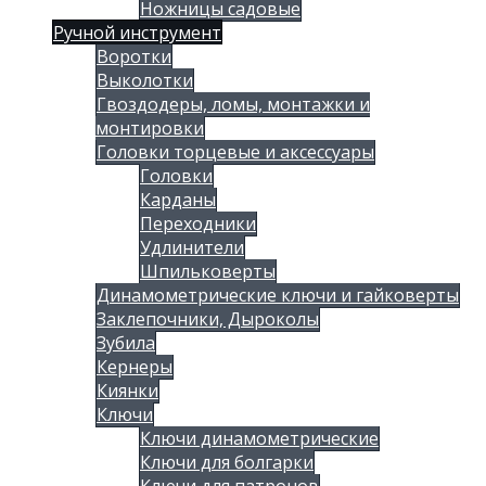
Ножницы садовые
Ручной инструмент
Воротки
Выколотки
Гвоздодеры, ломы, монтажки и
монтировки
Головки торцевые и аксессуары
Головки
Карданы
Переходники
Удлинители
Шпильковерты
Динамометрические ключи и гайковерты
Заклепочники, Дыроколы
Зубила
Кернеры
Киянки
Ключи
Ключи динамометрические
Ключи для болгарки