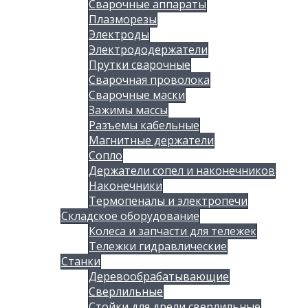
Сварочные аппараты
Плазморезы
Электроды
Электрододержатели
Прутки сварочные
Сварочная проволока
Сварочные маски
Зажимы массы
Разъемы кабельные
Магнитные держатели
Сопло
Держатели сопел и наконечников
Наконечники
Термопеналы и электропечи
Складское оборудование
Колеса и запчасти для тележек
Тележки гидравлические
Станки
Деревообрабатывающие
Сверлильные
Стойки для дрели сверлильные