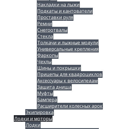
Накладки на лыжи
Подкаты и кантователи
Проставки руля
Ремни
Снегоотвалы
Стекла
Толкачи и лыжные модули
Универсальные крепления
Фаркопы
Чехлы
Шины и покрышки
Прицепы для квадроциклов
Аксессуары к велосипедам
Защита днища
Муфты
Бампера
Расширители колесных арок
Экипировка
Лодки и моторы
Лодки