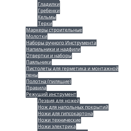
Гладилки
Гребенки
Кельмы
Терки
Маркеры строительные
Молотки
Наборы ручного Инструмента
Напильники и надфили
Отвертки и наборы
Паяльники
Пистолеты для герметика и монтажной
пены
Полотна (пилящие)
Правила
Режущий инструмент
Лезвия для ножей
Нож для напольных покрытий
Ножи для гипсокартона
Ножи технические
Ножи электрика