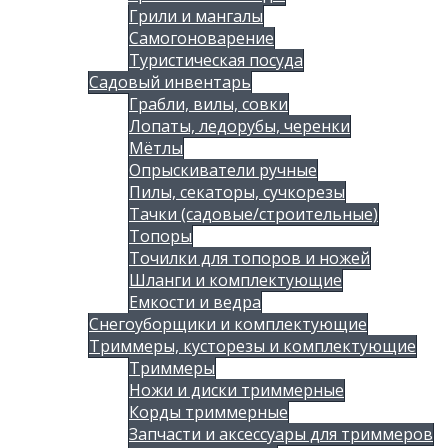
Грили и мангалы
Самогоноварение
Туристическая посуда
Садовый инвентарь
Грабли, вилы, совки
Лопаты, ледорубы, черенки
Мётлы
Опрыскиватели ручные
Пилы, секаторы, сучкорезы
Тачки (садовые/строительные)
Топоры
Точилки для топоров и ножей
Шланги и комплектующие
Емкости и ведра
Снегоуборщики и комплектующие
Триммеры, кусторезы и комплектующие
Триммеры
Ножи и диски триммерные
Корды триммерные
Запчасти и аксессуары для триммеров