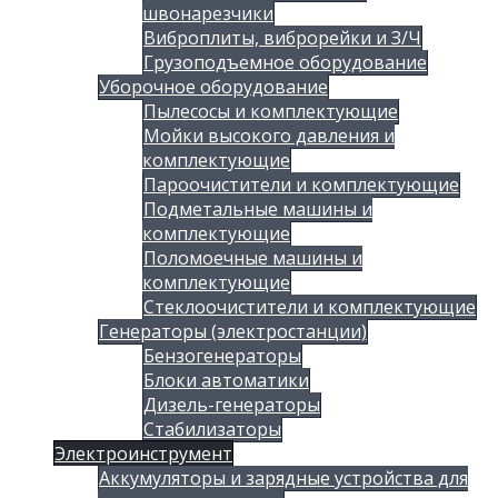
швонарезчики
Виброплиты, виброрейки и З/Ч
Грузоподъемное оборудование
Уборочное оборудование
Пылесосы и комплектующие
Мойки высокого давления и
комплектующие
Пароочистители и комплектующие
Подметальные машины и
комплектующие
Поломоечные машины и
комплектующие
Стеклоочистители и комплектующие
Генераторы (электростанции)
Бензогенераторы
Блоки автоматики
Дизель-генераторы
Стабилизаторы
Электроинструмент
Аккумуляторы и зарядные устройства для