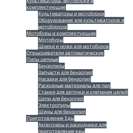
Культиваторы, мотоблоки и
комплектующие
Культиваторы и мотоблоки
Оборудование для культиваторов и
мотоблоков
Мотобуры и комплектующие
Мотобуры
Шнеки и ножи для мотобуров
Опрыскиватели автоматические
Пилы цепные
Бензопилы
Запчасти для бензопил
Насадки для бензопил
Расходные материалы для пил
Станки для заточки и клепания цепей
Цепи для бензопил
Электропилы
Шины для бензопил
Приготовление Еды
Аксессуары и расходники для
приготовления еды