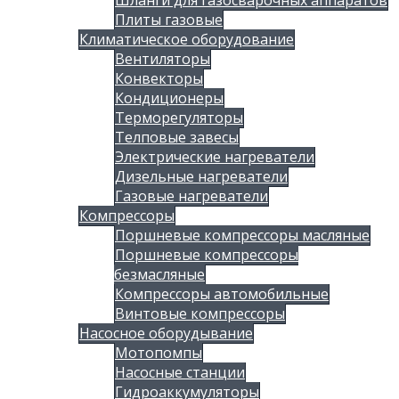
Шланги для газосварочных аппаратов
Плиты газовые
Климатическое оборудование
Вентиляторы
Конвекторы
Кондиционеры
Терморегуляторы
Телповые завесы
Электрические нагреватели
Дизельные нагреватели
Газовые нагреватели
Компрессоры
Поршневые компрессоры масляные
Поршневые компрессоры
безмасляные
Компрессоры автомобильные
Винтовые компрессоры
Насосное оборудывание
Мотопомпы
Насосные станции
Гидроаккумуляторы