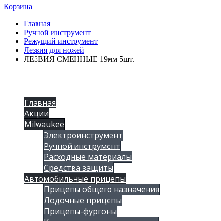
Корзина
Главная
Ручной инструмент
Режущий инструмент
Лезвия для ножей
ЛЕЗВИЯ СМЕННЫЕ 19мм 5шт.
Главная
Акции
Milwaukee
Электроинструмент
Ручной инструмент
Расходные материалы
Средства защиты
Автомобильные прицепы
Прицепы общего назначения
Лодочные прицепы
Прицепы-фургоны