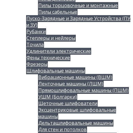
Пилы торцовочные и монтажные
Пилы сабельные
Пуско-Зарядные и Зарядные Устройства (ПУ
и ЗУ)
Рубанки
Степлеры и нейлеры
Точила
Удлинители электрические
Фены технические
Фрезеры
Шлифовальные машины
Вибрационные машины (ВШМ)
Ленточные машины (ЛШМ)
Прямошлифовальные машины (ПШМ)
УШМ (Болгарки)
Щеточные шлифователи
Эксцентриковые шлифовальные
машины
Дельташлифовальные машины
Для стен и потолков