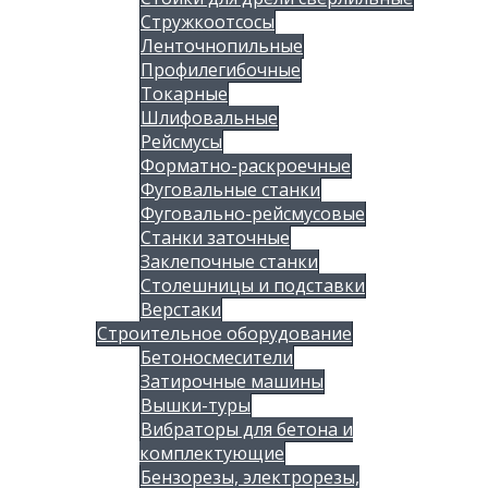
Стружкоотсосы
Ленточнопильные
Профилегибочные
Токарные
Шлифовальные
Рейсмусы
Форматно-раскроечные
Фуговальные станки
Фуговально-рейсмусовые
Станки заточные
Заклепочные станки
Столешницы и подставки
Верстаки
Строительное оборудование
Бетоносмесители
Затирочные машины
Вышки-туры
Вибраторы для бетона и
комплектующие
Бензорезы, электрорезы,