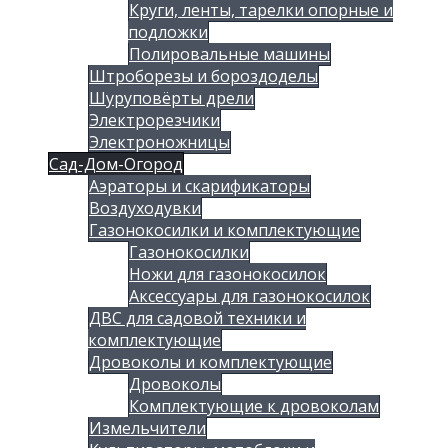
Круги, ленты, тарелки опорные и
подложки
Полировальные машины
Штроборезы и бороздоделы
Шуруповёрты дрели
Электрорезчики
Электроножницы
Сад-Дом-Огород
Аэраторы и скарификаторы
Воздуходувки
Газонокосилки и комплектующие
Газонокосилки
Ножи для газонокосилок
Аксессуары для газонокосилок
ДВС для садовой техники и
комплектующие
Дровоколы и комплектующие
Дровоколы
Комплектующие к дровоколам
Измельчители