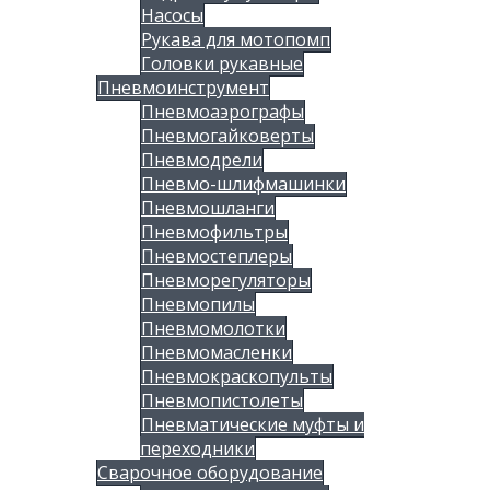
Насосы
Рукава для мотопомп
Головки рукавные
Пневмоинструмент
Пневмоаэрографы
Пневмогайковерты
Пневмодрели
Пневмо-шлифмашинки
Пневмошланги
Пневмофильтры
Пневмостеплеры
Пневморегуляторы
Пневмопилы
Пневмомолотки
Пневмомасленки
Пневмокраскопульты
Пневмопистолеты
Пневматические муфты и
переходники
Сварочное оборудование