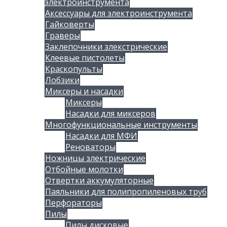
электроинструмента
Аксессуары для электроинструмента
Гайковерты
Граверы
Заклепочники злекстрические
Клеевые пистолеты
Краскопульты
Лобзики
Миксеры и насадки
Миксеры
Насадки для миксеров
Многофункциональные инструменты
Насадки для МФИ
Реноваторы
Ножницы злектрические
Отбойные молотки
Отвертки аккумуляторные
Паяльники для полипропиленовых труб
Перфораторы
Пилы
Пилы дисковые