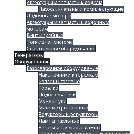
Аксессуары и запчасти к лодкам
Насосы, клапаны и комплектующие
Лодочные моторы
Аксессуары и запчасти к лодочным
моторам
Винты гребные
Топливная система
Спасательное оборудование
Генераторы
Оборудование
Газосварочное оборудование
Наконечники к горелкам
Баллоны газовые
Горелки
Подогреватели
Мундштуки
Манометры газовые
Редукторы и регуляторы
Лампы паяльные
Резаки и паяльные лампы