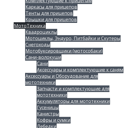
Комплектующие к прицепам
Каркасы для прицепов
Тенты для прицепов
Крышки для прицепов
МотоТехника
Квадроциклы
Мотоциклы, Эндуро, Питбайки и Скутеры
Снегоходы
Мотобуксировщики (мотособаки)
Сани-волокуши
Сани
Аксессуары и комплектующие к саням
Аксессуары и Оборудование для
мототехники
Запчасти и комплектующие для
мототехники
Аккумуляторы для мототехники
Гусеницы
Канистры
Кофры и сумки
Лебедки