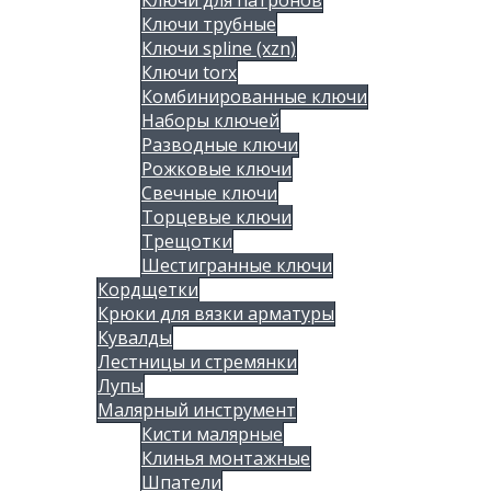
Ключи для патронов
Ключи трубные
Ключи spline (xzn)
Ключи torx
Комбинированные ключи
Наборы ключей
Разводные ключи
Рожковые ключи
Свечные ключи
Торцевые ключи
Трещотки
Шестигранные ключи
Кордщетки
Крюки для вязки арматуры
Кувалды
Лестницы и стремянки
Лупы
Малярный инструмент
Кисти малярные
Клинья монтажные
Шпатели