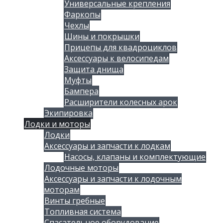
Универсальные крепления
Фаркопы
Чехлы
Шины и покрышки
Прицепы для квадроциклов
Аксессуары к велосипедам
Защита днища
Муфты
Бампера
Расширители колесных арок
Экипировка
Лодки и моторы
Лодки
Аксессуары и запчасти к лодкам
Насосы, клапаны и комплектующие
Лодочные моторы
Аксессуары и запчасти к лодочным
моторам
Винты гребные
Топливная система
Спасательное оборудование