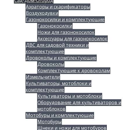
Сад-Дом-Огород
Аэраторы и скарификаторы
Воздуходувки
Газонокосилки и комплектующие
Газонокосилки
Ножи для газонокосилок
Аксессуары для газонокосилок
ДВС для садовой техники и
комплектующие
Дровоколы и комплектующие
Дровоколы
Комплектующие к дровоколам
Измельчители
Культиваторы, мотоблоки и
комплектующие
Культиваторы и мотоблоки
Оборудование для культиваторов и
мотоблоков
Мотобуры и комплектующие
Мотобуры
Шнеки и ножи для мотобуров