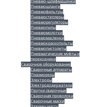
Пневмо-шлифмашинки
Пневмошланги
Пневмофильтры
Пневмостеплеры
Пневморегуляторы
Пневмопилы
Пневмомолотки
Пневмомасленки
Пневмокраскопульты
Пневмопистолеты
Пневматические муфты и
переходники
Сварочное оборудование
Сварочные аппараты
Плазморезы
Электроды
Электрододержатели
Прутки сварочные
Сварочная проволока
Сварочные маски
Зажимы массы