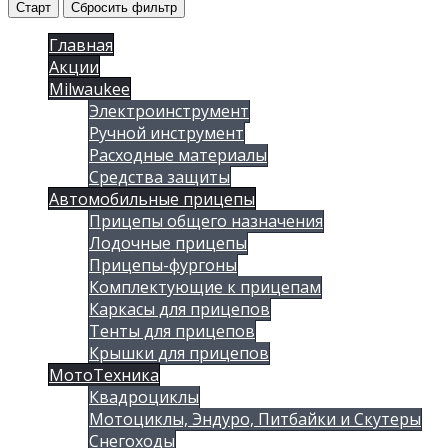
Старт
Сбросить фильтр
Главная
Акции
Milwaukee
Электроинструмент
Ручной инструмент
Расходные материалы
Средства защиты
Автомобильные прицепы
Прицепы общего назначения
Лодочные прицепы
Прицепы-фургоны
Комплектующие к прицепам
Каркасы для прицепов
Тенты для прицепов
Крышки для прицепов
МотоТехника
Квадроциклы
Мотоциклы, Эндуро, Питбайки и Скутеры
Снегоходы