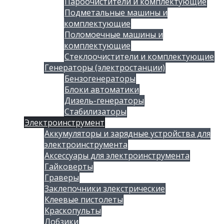
Пароочистители и комплектующие
Подметальные машины и
комплектующие
Поломоечные машины и
комплектующие
Стеклоочистители и комплектующие
Генераторы (электростанции)
Бензогенераторы
Блоки автоматики
Дизель-генераторы
Стабилизаторы
Электроинструмент
Аккумуляторы и зарядные устройства для
электроинструмента
Аксессуары для электроинструмента
Гайковерты
Граверы
Заклепочники злекстрические
Клеевые пистолеты
Краскопульты
Лобзики