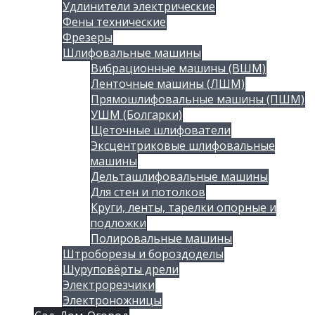
Удлинители электрические
Фены технические
Фрезеры
Шлифовальные машины
Вибрационные машины (ВШМ)
Ленточные машины (ЛШМ)
Прямошлифовальные машины (ПШМ)
УШМ (Болгарки)
Щеточные шлифователи
Эксцентриковые шлифовальные
машины
Дельташлифовальные машины
Для стен и потолков
Круги, ленты, тарелки опорные и
подложки
Полировальные машины
Штроборезы и бороздоделы
Шуруповёрты дрели
Электрорезчики
Электроножницы