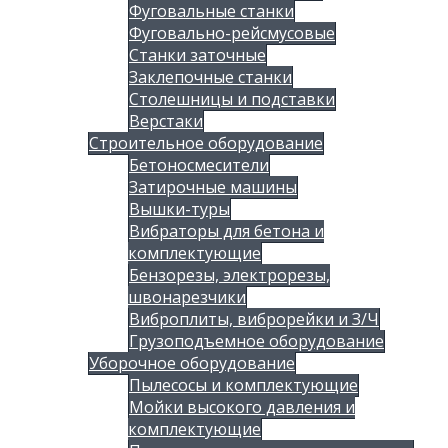
Фуговальные станки
Фуговально-рейсмусовые
Станки заточные
Заклепочные станки
Столешницы и подставки
Верстаки
Строительное оборудование
Бетоносмесители
Затирочные машины
Вышки-туры
Вибраторы для бетона и
комплектующие
Бензорезы, электрорезы,
швонарезчики
Виброплиты, виброрейки и З/Ч
Грузоподъемное оборудование
Уборочное оборудование
Пылесосы и комплектующие
Мойки высокого давления и
комплектующие