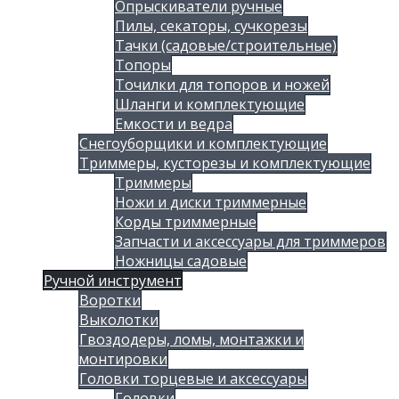
Опрыскиватели ручные
Пилы, секаторы, сучкорезы
Тачки (садовые/строительные)
Топоры
Точилки для топоров и ножей
Шланги и комплектующие
Емкости и ведра
Снегоуборщики и комплектующие
Триммеры, кусторезы и комплектующие
Триммеры
Ножи и диски триммерные
Корды триммерные
Запчасти и аксессуары для триммеров
Ножницы садовые
Ручной инструмент
Воротки
Выколотки
Гвоздодеры, ломы, монтажки и
монтировки
Головки торцевые и аксессуары
Головки