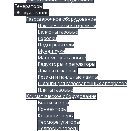
Генераторы
Оборудование
Газосварочное оборудование
Наконечники к горелкам
Баллоны газовые
Горелки
Подогреватели
Мундштуки
Манометры газовые
Редукторы и регуляторы
Лампы паяльные
Резаки и паяльные лампы
Шланги для газосварочных аппаратов
Плиты газовые
Климатическое оборудование
Вентиляторы
Конвекторы
Кондиционеры
Терморегуляторы
Телповые завесы