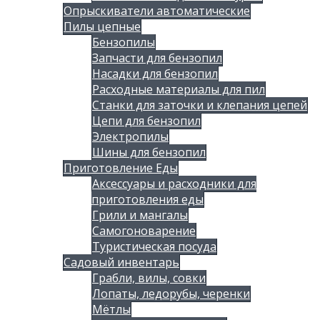
Опрыскиватели автоматические
Пилы цепные
Бензопилы
Запчасти для бензопил
Насадки для бензопил
Расходные материалы для пил
Станки для заточки и клепания цепей
Цепи для бензопил
Электропилы
Шины для бензопил
Приготовление Еды
Аксессуары и расходники для
приготовления еды
Грили и мангалы
Самогоноварение
Туристическая посуда
Садовый инвентарь
Грабли, вилы, совки
Лопаты, ледорубы, черенки
Мётлы