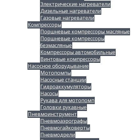
Электрические нагреватели
Дизельные нагреватели
Газовые нагреватели
Компрессоры
Поршневые компрессоры масляные
Поршневые компрессоры
безмасляные
Компрессоры автомобильные
Винтовые компрессоры
Насосное оборудывание
Мотопомпы
Насосные станции
Гидроаккумуляторы
Насосы
Рукава для мотопомп
Головки рукавные
Пневмоинструмент
Пневмоаэрографы
Пневмогайковерты
Пневмодрели