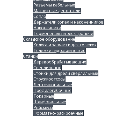
Разъемы кабельные
Магнитные держатели
Сопло
Держатели сопел и наконечников
Наконечники
Термопеналы и электропечи
Складское оборудование
Колеса и запчасти для тележек
Тележки гидравлические
Станки
Деревообрабатывающие
Сверлильные
Стойки для дрели сверлильные
Стружкоотсосы
Ленточнопильные
Профилегибочные
Токарные
Шлифовальные
Рейсмусы
Форматно-раскроечные