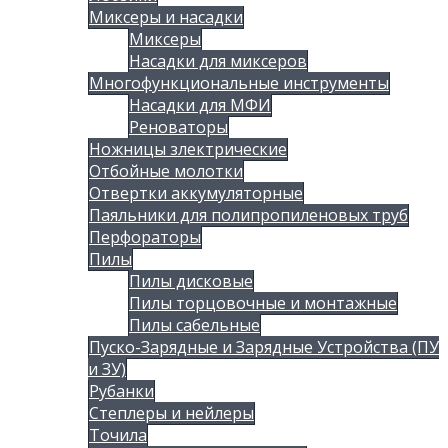
Миксеры и насадки
Миксеры
Насадки для миксеров
Многофункциональные инструменты
Насадки для МФИ
Реноваторы
Ножницы злектрические
Отбойные молотки
Отвертки аккумуляторные
Паяльники для полипропиленовых труб
Перфораторы
Пилы
Пилы дисковые
Пилы торцовочные и монтажные
Пилы сабельные
Пуско-Зарядные и Зарядные Устройства (ПУ
и ЗУ)
Рубанки
Степлеры и нейлеры
Точила