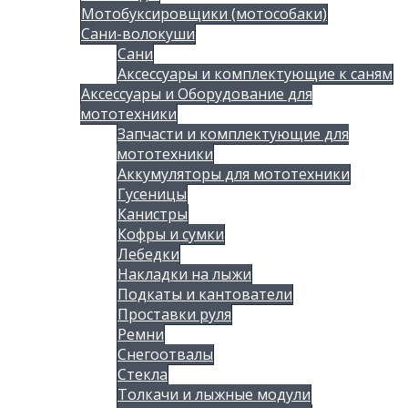
Мотобуксировщики (мотособаки)
Сани-волокуши
Сани
Аксессуары и комплектующие к саням
Аксессуары и Оборудование для
мототехники
Запчасти и комплектующие для
мототехники
Аккумуляторы для мототехники
Гусеницы
Канистры
Кофры и сумки
Лебедки
Накладки на лыжи
Подкаты и кантователи
Проставки руля
Ремни
Снегоотвалы
Стекла
Толкачи и лыжные модули