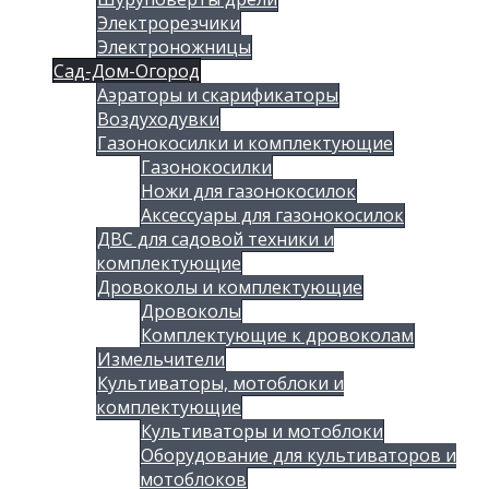
Электрорезчики
Электроножницы
Сад-Дом-Огород
Аэраторы и скарификаторы
Воздуходувки
Газонокосилки и комплектующие
Газонокосилки
Ножи для газонокосилок
Аксессуары для газонокосилок
ДВС для садовой техники и
комплектующие
Дровоколы и комплектующие
Дровоколы
Комплектующие к дровоколам
Измельчители
Культиваторы, мотоблоки и
комплектующие
Культиваторы и мотоблоки
Оборудование для культиваторов и
мотоблоков