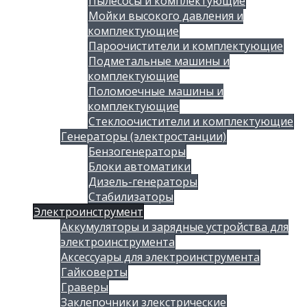
Пылесосы и комплектующие
Мойки высокого давления и
комплектующие
Пароочистители и комплектующие
Подметальные машины и
комплектующие
Поломоечные машины и
комплектующие
Стеклоочистители и комплектующие
Генераторы (электростанции)
Бензогенераторы
Блоки автоматики
Дизель-генераторы
Стабилизаторы
Электроинструмент
Аккумуляторы и зарядные устройства для
электроинструмента
Аксессуары для электроинструмента
Гайковерты
Граверы
Заклепочники злекстрические