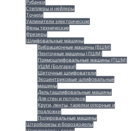
Рубанки
Степлеры и нейлеры
Точила
Удлинители электрические
Фены технические
Фрезеры
Шлифовальные машины
Вибрационные машины (ВШМ)
Ленточные машины (ЛШМ)
Прямошлифовальные машины (ПШМ)
УШМ (Болгарки)
Щеточные шлифователи
Эксцентриковые шлифовальные
машины
Дельташлифовальные машины
Для стен и потолков
Круги, ленты, тарелки опорные и
подложки
Полировальные машины
Штроборезы и бороздоделы
Шуруповёрты дрели