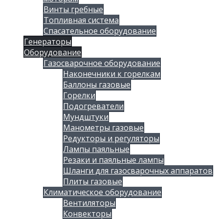
Винты гребные
Топливная система
Спасательное оборудование
Генераторы
Оборудование
Газосварочное оборудование
Наконечники к горелкам
Баллоны газовые
Горелки
Подогреватели
Мундштуки
Манометры газовые
Редукторы и регуляторы
Лампы паяльные
Резаки и паяльные лампы
Шланги для газосварочных аппаратов
Плиты газовые
Климатическое оборудование
Вентиляторы
Конвекторы