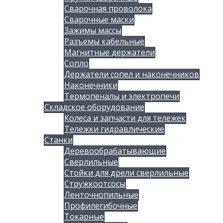
Сварочная проволока
Сварочные маски
Зажимы массы
Разъемы кабельные
Магнитные держатели
Сопло
Держатели сопел и наконечников
Наконечники
Термопеналы и электропечи
Складское оборудование
Колеса и запчасти для тележек
Тележки гидравлические
Станки
Деревообрабатывающие
Сверлильные
Стойки для дрели сверлильные
Стружкоотсосы
Ленточнопильные
Профилегибочные
Токарные