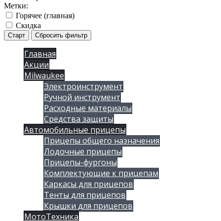
Метки:
Горячее (главная)
Скидка
Старт
Сбросить фильтр
Главная
Акции
Milwaukee
Электроинструмент
Ручной инструмент
Расходные материалы
Средства защиты
Автомобильные прицепы
Прицепы общего назначения
Лодочные прицепы
Прицепы-фургоны
Комплектующие к прицепам
Каркасы для прицепов
Тенты для прицепов
Крышки для прицепов
МотоТехника