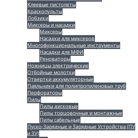
Клеевые пистолеты
Краскопульты
Лобзики
Миксеры и насадки
Миксеры
Насадки для миксеров
Многофункциональные инструменты
Насадки для МФИ
Реноваторы
Ножницы злектрические
Отбойные молотки
Отвертки аккумуляторные
Паяльники для полипропиленовых труб
Перфораторы
Пилы
Пилы дисковые
Пилы торцовочные и монтажные
Пилы сабельные
Пуско-Зарядные и Зарядные Устройства (ПУ
и ЗУ)