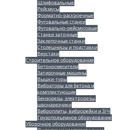
Шлифовальные
Рейсмусы
Форматно-раскроечные
Фуговальные станки
Фуговально-рейсмусовые
Станки заточные
Заклепочные станки
Столешницы и подставки
Верстаки
Строительное оборудование
Бетоносмесители
Затирочные машины
Вышки-туры
Вибраторы для бетона и
комплектующие
Бензорезы, электрорезы,
швонарезчики
Виброплиты, виброрейки и З/Ч
Грузоподъемное оборудование
Уборочное оборудование