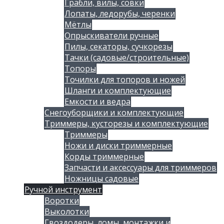
Грабли, вилы, совки
Лопаты, ледорубы, черенки
Мётлы
Опрыскиватели ручные
Пилы, секаторы, сучкорезы
Тачки (садовые/строительные)
Топоры
Точилки для топоров и ножей
Шланги и комплектующие
Емкости и ведра
Снегоуборщики и комплектующие
Триммеры, кусторезы и комплектующие
Триммеры
Ножи и диски триммерные
Корды триммерные
Запчасти и аксессуары для триммеров
Ножницы садовые
Ручной инструмент
Воротки
Выколотки
Гвоздодеры, ломы, монтажки и