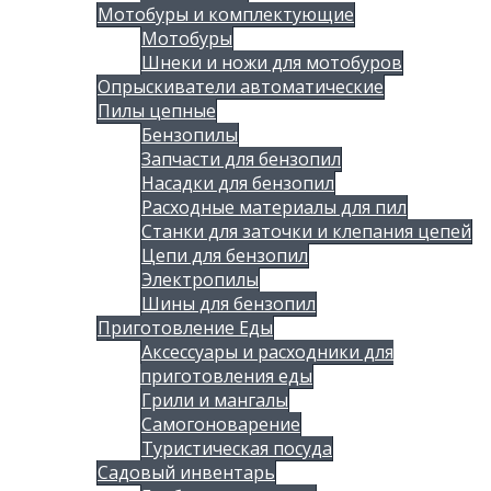
Мотобуры и комплектующие
Мотобуры
Шнеки и ножи для мотобуров
Опрыскиватели автоматические
Пилы цепные
Бензопилы
Запчасти для бензопил
Насадки для бензопил
Расходные материалы для пил
Станки для заточки и клепания цепей
Цепи для бензопил
Электропилы
Шины для бензопил
Приготовление Еды
Аксессуары и расходники для
приготовления еды
Грили и мангалы
Самогоноварение
Туристическая посуда
Садовый инвентарь