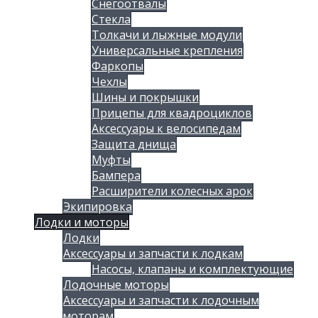
Снегоотвалы
Стекла
Толкачи и лыжные модули
Универсальные крепления
Фаркопы
Чехлы
Шины и покрышки
Прицепы для квадроциклов
Аксессуары к велосипедам
Защита днища
Муфты
Бампера
Расширители колесных арок
Экипировка
Лодки и моторы
Лодки
Аксессуары и запчасти к лодкам
Насосы, клапаны и комплектующие
Лодочные моторы
Аксессуары и запчасти к лодочным
моторам