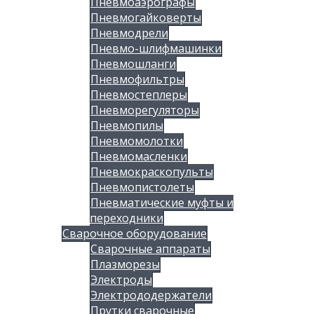
Пневмоаэрографы
Пневмогайковерты
Пневмодрели
Пневмо-шлифмашинки
Пневмошланги
Пневмофильтры
Пневмостеплеры
Пневморегуляторы
Пневмопилы
Пневмомолотки
Пневмомасленки
Пневмокраскопульты
Пневмопистолеты
Пневматические муфты и
переходники
Сварочное оборудование
Сварочные аппараты
Плазморезы
Электроды
Электрододержатели
Прутки сварочные