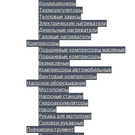
Кондиционеры
Терморегуляторы
Телповые завесы
Электрические нагреватели
Дизельные нагреватели
Газовые нагреватели
Компрессоры
Поршневые компрессоры масляные
Поршневые компрессоры
безмасляные
Компрессоры автомобильные
Винтовые компрессоры
Насосное оборудывание
Мотопомпы
Насосные станции
Гидроаккумуляторы
Насосы
Рукава для мотопомп
Головки рукавные
Пневмоинструмент