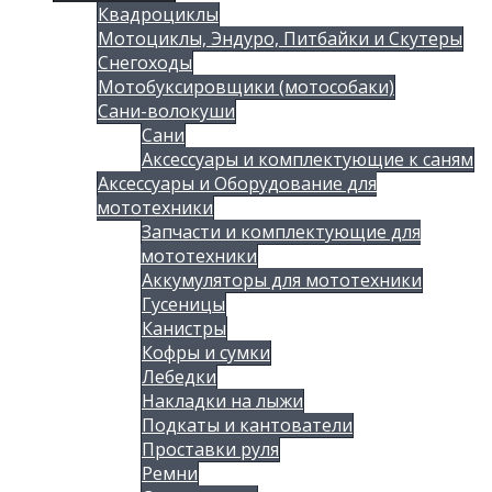
Квадроциклы
Мотоциклы, Эндуро, Питбайки и Скутеры
Снегоходы
Мотобуксировщики (мотособаки)
Сани-волокуши
Сани
Аксессуары и комплектующие к саням
Аксессуары и Оборудование для
мототехники
Запчасти и комплектующие для
мототехники
Аккумуляторы для мототехники
Гусеницы
Канистры
Кофры и сумки
Лебедки
Накладки на лыжи
Подкаты и кантователи
Проставки руля
Ремни