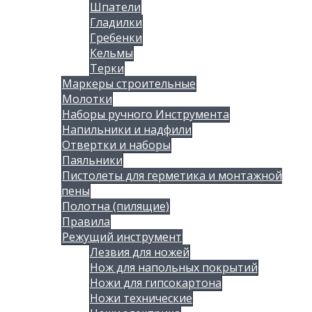
Шпатели
Гладилки
Гребенки
Кельмы
Терки
Маркеры строительные
Молотки
Наборы ручного Инструмента
Напильники и надфили
Отвертки и наборы
Паяльники
Пистолеты для герметика и монтажной
пены
Полотна (пилящие)
Правила
Режущий инструмент
Лезвия для ножей
Нож для напольных покрытий
Ножи для гипсокартона
Ножи технические