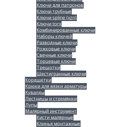
Ключи для патронов
Ключи трубные
Ключи spline (xzn)
Ключи torx
Комбинированные ключи
Наборы ключей
Разводные ключи
Рожковые ключи
Свечные ключи
Торцевые ключи
Трещотки
Шестигранные ключи
Кордщетки
Крюки для вязки арматуры
Кувалды
Лестницы и стремянки
Лупы
Малярный инструмент
Кисти малярные
Клинья монтажные