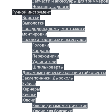
Запчасти и аксессуары для триммеров
Ножницы садовые
Ручной инструмент
Воротки
Выколотки
Гвоздодеры, ломы, монтажки и
монтировки
Головки торцевые и аксессуары
Головки
Карданы
Переходники
Удлинители
Шпильковерты
Динамометрические ключи и гайковерты
Заклепочники, Дыроколы
Зубила
Кернеры
Киянки
Ключи
Ключи динамометрические
Ключи для болгарки