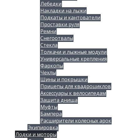
Лебедки
Накладки на лыжи
Подкаты и кантователи
Проставки руля
Ремни
Снегоотвалы
Стекла
Толкачи и лыжные модули
Универсальные крепления
Фаркопы
Чехлы
Шины и покрышки
Прицепы для квадроциклов
Аксессуары к велосипедам
Защита днища
Муфты
Бампера
Расширители колесных арок
Экипировка
Лодки и моторы