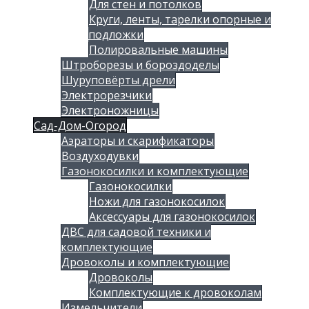
Для стен и потолков
Круги, ленты, тарелки опорные и
подложки
Полировальные машины
Штроборезы и бороздоделы
Шуруповёрты дрели
Электрорезчики
Электроножницы
Сад-Дом-Огород
Аэраторы и скарификаторы
Воздуходувки
Газонокосилки и комплектующие
Газонокосилки
Ножи для газонокосилок
Аксессуары для газонокосилок
ДВС для садовой техники и
комплектующие
Дровоколы и комплектующие
Дровоколы
Комплектующие к дровоколам
Измельчители