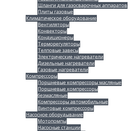
Шланги для газосварочных аппаратов
Плиты газовые
Климатическое оборудование
Вентиляторы
Конвекторы
Кондиционеры
Терморегуляторы
Телповые завесы
Электрические нагреватели
Дизельные нагреватели
Газовые нагреватели
Компрессоры
Поршневые компрессоры масляные
Поршневые компрессоры
безмасляные
Компрессоры автомобильные
Винтовые компрессоры
Насосное оборудывание
Мотопомпы
Насосные станции