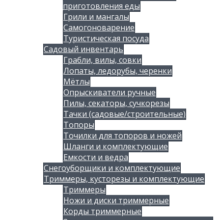
приготовления еды
Грили и мангалы
Самогоноварение
Туристическая посуда
Садовый инвентарь
Грабли, вилы, совки
Лопаты, ледорубы, черенки
Мётлы
Опрыскиватели ручные
Пилы, секаторы, сучкорезы
Тачки (садовые/строительные)
Топоры
Точилки для топоров и ножей
Шланги и комплектующие
Емкости и ведра
Снегоуборщики и комплектующие
Триммеры, кусторезы и комплектующие
Триммеры
Ножи и диски триммерные
Корды триммерные