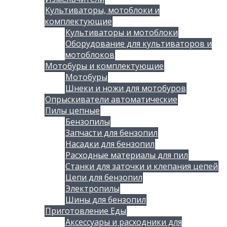
Культиваторы, мотоблоки и
комплектующие
Культиваторы и мотоблоки
Оборудование для культиваторов и
мотоблоков
Мотобуры и комплектующие
Мотобуры
Шнеки и ножи для мотобуров
Опрыскиватели автоматические
Пилы цепные
Бензопилы
Запчасти для бензопил
Насадки для бензопил
Расходные материалы для пил
Станки для заточки и клепания цепей
Цепи для бензопил
Электропилы
Шины для бензопил
Приготовление Еды
Аксессуары и расходники для