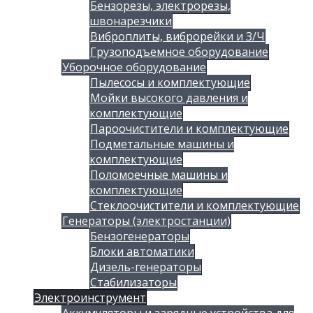
Бензорезы, электрорезы,
швонарезчики
Виброплиты, виброрейки и З/Ч
Грузоподъемное оборудование
Уборочное оборудование
Пылесосы и комплектующие
Мойки высокого давления и
комплектующие
Пароочистители и комплектующие
Подметальные машины и
комплектующие
Поломоечные машины и
комплектующие
Стеклоочистители и комплектующие
Генераторы (электростанции)
Бензогенераторы
Блоки автоматики
Дизель-генераторы
Стабилизаторы
Электроинструмент