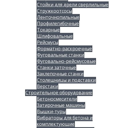
Стойки для дрели сверлильные
Стружкоотсосы
Ленточнопильные
Профилегибочные
Токарные
Шлифовальные
Рейсмусы
Форматно-раскроечные
Фуговальные станки
Фуговально-рейсмусовые
Станки заточные
Заклепочные станки
Столешницы и подставки
Верстаки
Строительное оборудование
Бетоносмесители
Затирочные машины
Вышки-туры
Вибраторы для бетона и
комплектующие