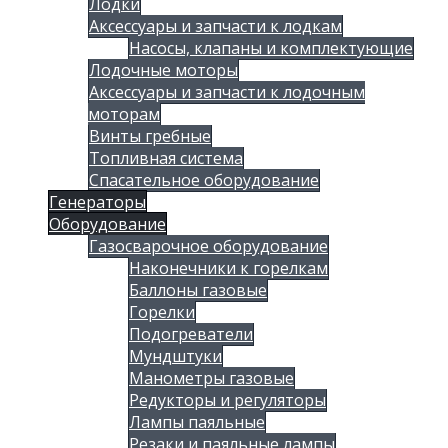
Лодки
Аксессуары и запчасти к лодкам
Насосы, клапаны и комплектующие
Лодочные моторы
Аксессуары и запчасти к лодочным
моторам
Винты гребные
Топливная система
Спасательное оборудование
Генераторы
Оборудование
Газосварочное оборудование
Наконечники к горелкам
Баллоны газовые
Горелки
Подогреватели
Мундштуки
Манометры газовые
Редукторы и регуляторы
Лампы паяльные
Резаки и паяльные лампы