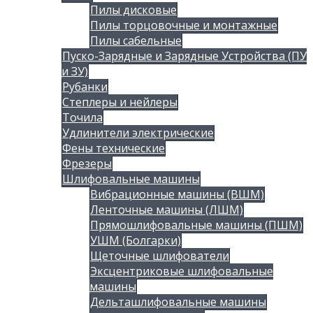
Пилы дисковые
Пилы торцовочные и монтажные
Пилы сабельные
Пуско-Зарядные и Зарядные Устройства (ПУ
и ЗУ)
Рубанки
Степлеры и нейлеры
Точила
Удлинители электрические
Фены технические
Фрезеры
Шлифовальные машины
Вибрационные машины (ВШМ)
Ленточные машины (ЛШМ)
Прямошлифовальные машины (ПШМ)
УШМ (Болгарки)
Щеточные шлифователи
Эксцентриковые шлифовальные
машины
Дельташлифовальные машины