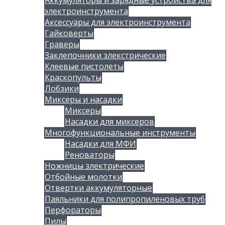
Аккумуляторы и зарядные устройства для
электроинструмента
Аксессуары для электроинструмента
Гайковерты
Граверы
Заклепочники злекстрические
Клеевые пистолеты
Краскопульты
Лобзики
Миксеры и насадки
Миксеры
Насадки для миксеров
Многофункциональные инструменты
Насадки для МФИ
Реноваторы
Ножницы злектрические
Отбойные молотки
Отвертки аккумуляторные
Паяльники для полипропиленовых труб
Перфораторы
Пилы