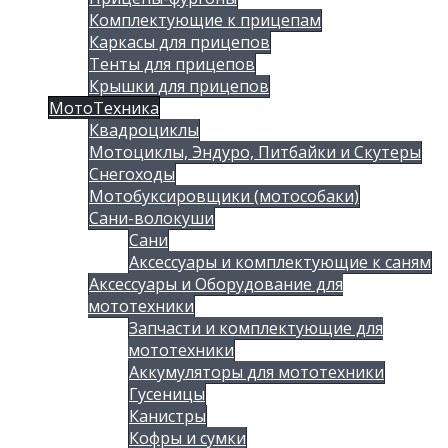
Комплектующие к прицепам
Каркасы для прицепов
Тенты для прицепов
Крышки для прицепов
МотоТехника
Квадроциклы
Мотоциклы, Эндуро, Питбайки и Скутеры
Снегоходы
Мотобуксировщики (мотособаки)
Сани-волокуши
Сани
Аксессуары и комплектующие к саням
Аксессуары и Оборудование для
мототехники
Запчасти и комплектующие для
мототехники
Аккумуляторы для мототехники
Гусеницы
Канистры
Кофры и сумки