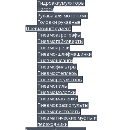
Гидроаккумуляторы
Насосы
Рукава для мотопомп
Головки рукавные
Пневмоинструмент
Пневмоаэрографы
Пневмогайковерты
Пневмодрели
Пневмо-шлифмашинки
Пневмошланги
Пневмофильтры
Пневмостеплеры
Пневморегуляторы
Пневмопилы
Пневмомолотки
Пневмомасленки
Пневмокраскопульты
Пневмопистолеты
Пневматические муфты и
переходники