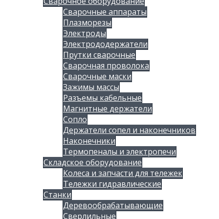
Сварочное оборудование
Сварочные аппараты
Плазморезы
Электроды
Электрододержатели
Прутки сварочные
Сварочная проволока
Сварочные маски
Зажимы массы
Разъемы кабельные
Магнитные держатели
Сопло
Держатели сопел и наконечников
Наконечники
Термопеналы и электропечи
Складское оборудование
Колеса и запчасти для тележек
Тележки гидравлические
Станки
Деревообрабатывающие
Сверлильные