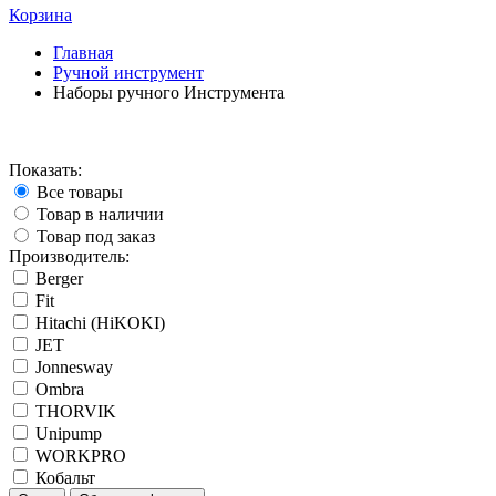
Корзина
Главная
Ручной инструмент
Наборы ручного Инструмента
Показать:
Все товары
Товар в наличии
Товар под заказ
Производитель:
Berger
Fit
Hitachi (HiKOKI)
JET
Jonnesway
Ombra
THORVIK
Unipump
WORKPRO
Кобальт