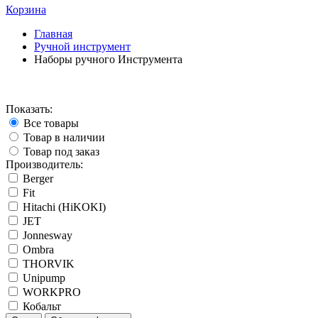
Корзина
Главная
Ручной инструмент
Наборы ручного Инструмента
Показать:
Все товары
Товар в наличии
Товар под заказ
Производитель:
Berger
Fit
Hitachi (HiKOKI)
JET
Jonnesway
Ombra
THORVIK
Unipump
WORKPRO
Кобальт