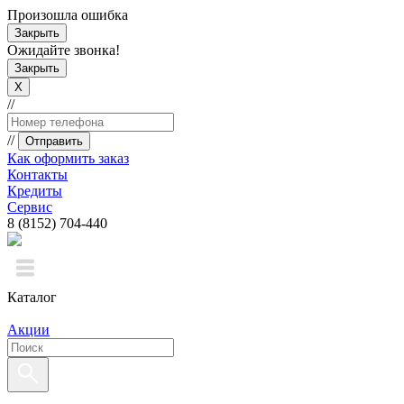
Произошла ошибка
Закрыть
Ожидайте звонка!
Закрыть
X
//
//
Отправить
Как оформить заказ
Контакты
Кредиты
Сервис
8 (8152) 704-440
Каталог
Акции